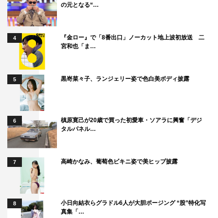
の元となる“…
『金ロー』で「8番出口」ノーカット地上波初放送 二
4
宮和也「ま…
黒嵜菜々子、ランジェリー姿で色白美ボディ披露
5
槙原寛己が20歳で買った初愛車・ソアラに興奮「デジ
6
タルパネル…
高崎かなみ、葡萄色ビキニ姿で美ヒップ披露
7
小日向結衣らグラドル6人が大胆ポージング “股”特化写
8
真集「…