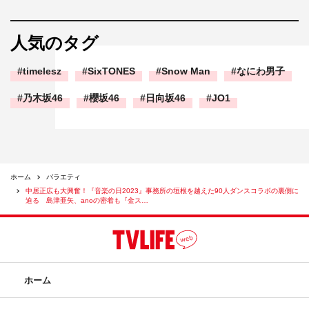
人気のタグ
timelesz
SixTONES
Snow Man
なにわ男子
乃木坂46
櫻坂46
日向坂46
JO1
ホーム
バラエティ
中居正広も大興奮！『音楽の日2023』事務所の垣根を越えた90人ダンスコラボの裏側に
迫る 島津亜矢、anoの密着も『金ス…
ホーム