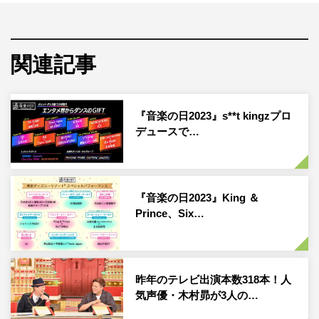
BE:FIRST、MAZZELによる圧巻の90人ダンス。事務所の
垣根を越え、ダンス自慢のさまざまなアーティストたちが
コラボし、「エンタメ界を変えた」「こんなのが見たかっ
関連記事
た」と大反響を呼んだその裏側に迫る。そして、パフォー
マンスを生で見ていた中居がCM中に90人にかけた言葉と
は。
『音楽の日2023』s**t kingzプロ
デュースで…
超絶カバーでSNSをバズらせた“歌怪獣”こと島津亜矢の舞
台裏にも完全密着。着物姿でAdoの「新時代」「私は最
強」「逆光」、YOASOBIの「アイドル」などの難曲を完
璧に歌い上げた彼女は、そもそも何者なのか。幼少期から
『音楽の日2023』King ＆
Prince、Six…
の歌怪獣伝説を貴重映像とともに振り返る。さらに、TBS
に眠る島津の超絶カバー集も。
そして今知っておくべき話題の人、anoのリハーサルから
昨年のテレビ出演本数318本！人
本番終了までの1日にも密着。人見知り、大人数、カメラ
気声優・木村昴が3人の…
が苦手…そんな彼女が「最も大変だった」と語る60人のダ