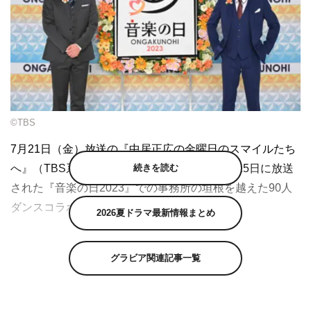
©TBS
7月21日（金）放送の『中居正広の金曜日のスマイルたち
続きを読む
へ』（TBS系 午後8時57分～10時）は、7月15日に放送
された『音楽の日2023』での事務所の垣根を越えた90人
ダンスコラボの裏側を送る。
2026夏ドラマ最新情報まとめ
中居正広も「テレビはこれをできるんだよ」と大興奮だっ
た、INI、＆TEAM、郷ひろみ、PSYCHIC FEVER、三代
グラビア関連記事一覧
目 J SOUL BROTHERS、JO1、GENERATIONS、s**t
kingz、DA PUMP、DXTEEN、Travis Japan、