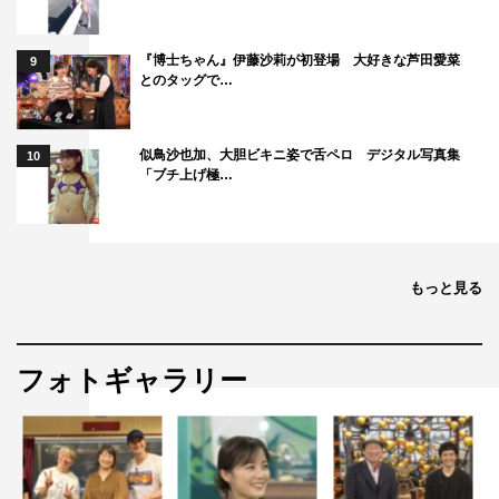
『博士ちゃん』伊藤沙莉が初登場 大好きな芦田愛菜
9
とのタッグで…
似鳥沙也加、大胆ビキニ姿で舌ペロ デジタル写真集
10
「ブチ上げ極…
もっと見る
フォトギャラリー