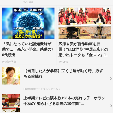
TV LIFE
「気になっていた認知機能が
広瀬香美が新作動画を披
菌で…」森永が開発。感動の7
露！“ほぼ同期”中居正広との
0代続出
思い出トークも『金スマ』1
0・...
PR(森永乳業)
TV LIFE
【当選した人が暴露】宝くじ運が動く時、必ず
ある前触れ
PR(合同会社デジタルファーム )
上半期テレビ出演本数198本の売れっ子・ホラン
千秋の“知られざる暗黒の10年間”...