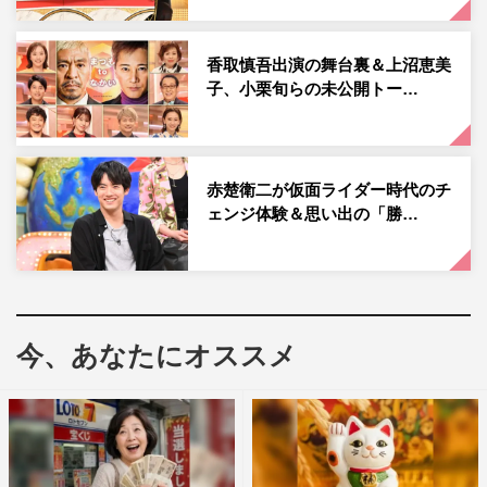
ンサーと盛り上げたパフォーマンスの裏側が明らかに。
番組情報
香取慎吾出演の舞台裏＆上沼恵美
子、小栗旬らの未公開トー…
『中居正広の金曜日のスマイルたちへ』
TBS系
2023年7月21日（金）午後8時57分～10時
赤楚衛二が仮面ライダー時代のチ
ェンジ体験＆思い出の「勝…
©TBS
今、あなたにオススメ
ano
中居正広
中居正広の金曜日のスマイルたちへ