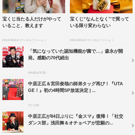
島津亜矢
宝くじ当たる人だけがやって
宝くじ“なんとなく”で買って
いること、教えます
いる限り変わらない
PR(合同会社デジタルファーム )
PR(合同会社デジタルファーム )
「気になっていた認知機能が菌で…」森永が開
発。感動の70代続出
PR(森永乳業)
中居正広＆宮田俊哉の師弟タッグ再び！『UTA
GE！』初の4時間SP放送決定 | ...
TV LIFE
中居正広が84日ぶりに『金スマ』復帰！「社交
ダンス部」浅田舞＆オチョペアが悲願の...