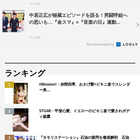
TV LIFE
中居正広が秘蔵エピソードを語る！男闘呼組へ
の思いも…『金スマ』×『音楽の日』連動...
TV LIFE
Recommended by
ランキング
#Mooove!・赤間四季、おさげ髪×ビキニ姿でスレンダ
1
ー美…
STU48・甲斐心愛、イエローのビキニ姿で愛されボデ
2
ィ披露
『タモリステーション』石油の疑問を徹底解剖 石油
3