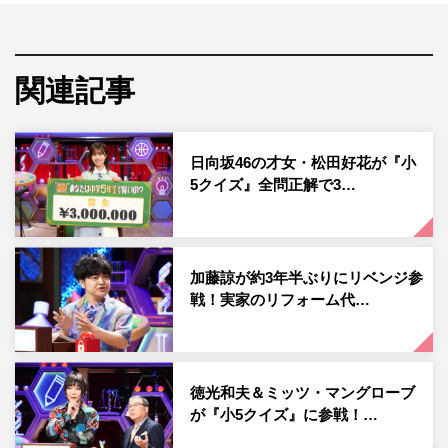
ている視聴者の信頼を失わないためにも、簡単に敗退する
わけにはいかない。
『小5クイズ』に挑戦経験のある木原実＆陣内貴美子か
関連記事
ら、プレッシャーのかかる応援メッセージも到着。さらに
緊張感が高まる中、ひるむことなく、報道番組担当のメン
日向坂46の才女・松田好花が『小
ツにかけて見事、全問正解・300万円獲得なるか。渡辺の
5クイズ』全問正解で3…
真剣勝負に注目だ。
また、この日の放送には、一般応募枠から、広島のシング
ルマザーが4人の娘を引き連れて参戦。上は高校3年生から
加藤諒が約3年半ぶりにリベンジ参
下は小学6年生まで、4人の夢をかなえるための資金作りに
戦！実家のリフォーム代…
と、家族全員で徹底対策し賞金300万獲得を目指す。
番組情報
徳光和夫＆ミッツ・マングローブ
『クイズ！あなたは小学5年生より賢いの？』
が『小5クイズ』に参戦！…
日本テレビ系