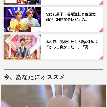
2023年11月3日（金）午後7時～7時56分 ※一部地域を
除く
なにわ男子・長尾謙杜＆藤原丈一
郎が『24時間テレビ』の…
©日本テレビ
木村昴、高校生たちの熱い戦いに
「かっこ良かった！」『高…
渡辺裕太
今、あなたにオススメ