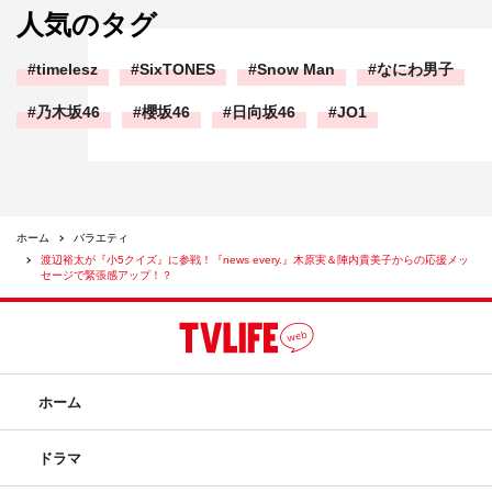
人気のタグ
timelesz
SixTONES
Snow Man
なにわ男子
乃木坂46
櫻坂46
日向坂46
JO1
ホーム
バラエティ
渡辺裕太が『小5クイズ』に参戦！『news every.』木原実＆陣内貴美子からの応援メッ
セージで緊張感アップ！？
ホーム
ドラマ