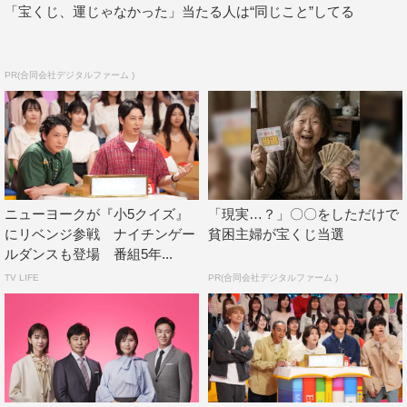
「宝くじ、運じゃなかった」当たる人は“同じこと”してる
PR(合同会社デジタルファーム )
ニューヨークが『小5クイズ』
「現実…？」〇〇をしただけで
にリベンジ参戦 ナイチンゲー
貧困主婦が宝くじ当選
ルダンスも登場 番組5年...
TV LIFE
PR(合同会社デジタルファーム )