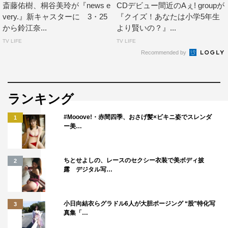
斎藤佑樹、桐谷美玲が『news e
CDデビュー間近のAぇ! groupが
very.』新キャスターに 3・25
『クイズ！あなたは小学5年生
から鈴江奈...
より賢いの？』...
TV LIFE
TV LIFE
Recommended by
ランキング
#Mooove!・赤間四季、おさげ髪×ビキニ姿でスレンダ
1
ー美…
ちとせよしの、レースのセクシー衣装で美ボディ披
2
露 デジタル写…
小日向結衣らグラドル6人が大胆ポージング “股”特化写
3
真集「…