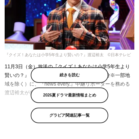
『クイズ！あなたは小学5年生より賢いの？』渡辺裕太 ©日本テレビ
11月3日（金）放送の『クイズ！あなたは小学5年生より
続きを読む
賢いの？』（日本テレビ系 午後7時～7時56分※一部地
域を除く）に、『news every.』中継リポーターを務める
渡辺裕太が参戦する。
2026夏ドラマ最新情報まとめ
今回は、『news every.』の中継リポーターとして10年目
で、故・渡辺徹さんと榊原郁恵の長男でもある渡辺裕太が
グラビア関連記事一覧
番組の看板を背負って参戦。『news every.』の中継リポ
ーターとして各地を飛び回っている以上、番組を見てくれ