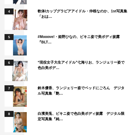
軟体Iカップグラビアアイドル・仲根なのか、1st写真集
4
「おは…
#Mooove!・姫野ひなの、ビキニ姿で美ボディ披露
5
『BLT…
“現役女子大生アイドル”七海りお、ランジェリー姿で
6
色白美ボデ…
鈴木優香、ランジェリー姿でベッドにごろん デジタ
7
ル写真集「艶…
白濱美兎、ビキニ姿で色白美ボディ披露 デジタル限
8
定写真集『純…