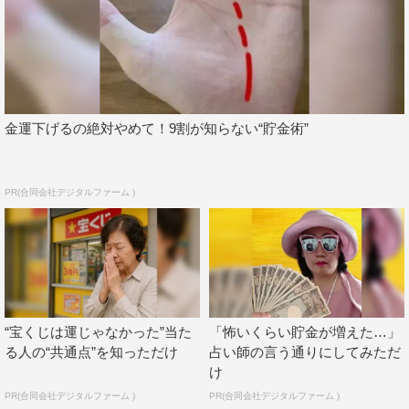
金運下げるの絶対やめて！9割が知らない“貯金術”
PR(合同会社デジタルファーム )
“宝くじは運じゃなかった”当た
「怖いくらい貯金が増えた…」
る人の“共通点”を知っただけ
占い師の言う通りにしてみただ
け
PR(合同会社デジタルファーム )
PR(合同会社デジタルファーム )