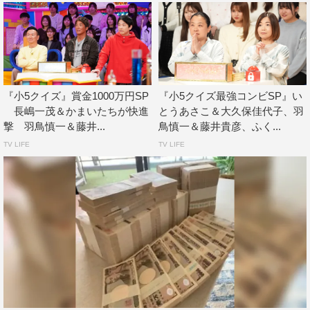
『小5クイズ』賞金1000万円SP
『小5クイズ最強コンビSP』い
長嶋一茂＆かまいたちが快進
とうあさこ＆大久保佳代子、羽
撃 羽鳥慎一＆藤井...
鳥慎一＆藤井貴彦、ふく...
TV LIFE
TV LIFE