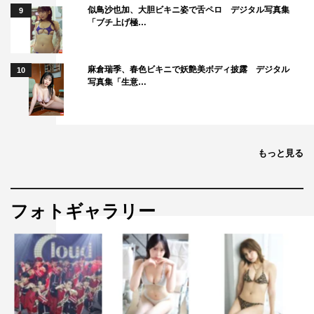
似鳥沙也加、大胆ビキニ姿で舌ペロ デジタル写真集
9
「ブチ上げ極…
麻倉瑞季、春色ビキニで妖艶美ボディ披露 デジタル
10
写真集「生意…
もっと見る
フォトギャラリー