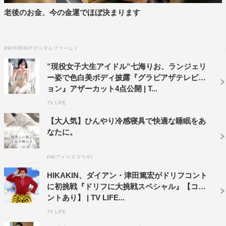
老後のお金、今の金運でほぼ決まります
PR(合同会社デジタルファーム )
”現役女子大生アイドル”七海りお、ランジェリ
ー姿で色白美ボディ披露『グラビアザテレビジ
ョン』アザーカット4点公開 | T...
TV LIFE
【大人気】ひんやり冷感寝具で快適な睡眠をあ
なたに。
PR(アイリスプラザ)
HIKAKIN、ダイアン・津田篤宏がドリフコント
に初挑戦『ドリフに大挑戦スペシャル』【コメ
ントあり】 | TV LIFE...
TV LIFE