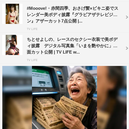
#Mooove!・赤間四季、おさげ髪×ビキニ姿でス
レンダー美ボディ披露『グラビアザテレビジョ
ン』アザーカット7点公開 |...
TV LIFE
ちとせよしの、レースのセクシー衣装で美ボデ
ィ披露 デジタル写真集「いまを艶やかに」誌
面カット公開 | TV LIFE w...
TV LIFE