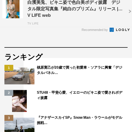
白濱美兎、ビキニ姿で色白美ボディ披露 デジ
タル限定写真集『純白のプリズム』リリース | T
V LIFE web
TV LIFE
Recommended by
ランキング
槙原寛己が20歳で買った初愛車・ソアラに興奮「デジ
1
タルパネル…
STU48・甲斐心愛、イエローのビキニ姿で愛されボデ
2
ィ披露
『アナザースカイSP』Snow Man・ラウールがモデル
3
挑戦…