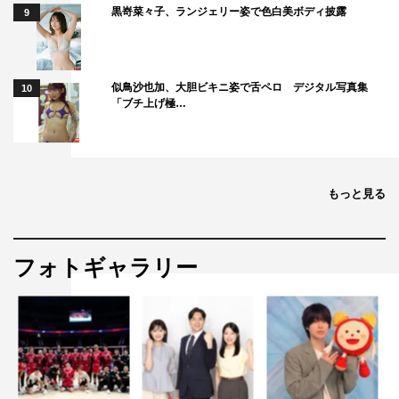
黒嵜菜々子、ランジェリー姿で色白美ボディ披露
9
似鳥沙也加、大胆ビキニ姿で舌ペロ デジタル写真集
10
「ブチ上げ極…
もっと見る
フォトギャラリー