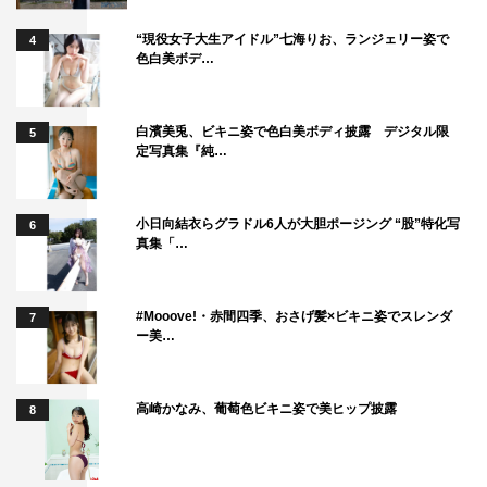
“現役女子大生アイドル”七海りお、ランジェリー姿で
4
色白美ボデ…
白濱美兎、ビキニ姿で色白美ボディ披露 デジタル限
5
定写真集『純…
小日向結衣らグラドル6人が大胆ポージング “股”特化写
6
真集「…
#Mooove!・赤間四季、おさげ髪×ビキニ姿でスレンダ
7
ー美…
高崎かなみ、葡萄色ビキニ姿で美ヒップ披露
8