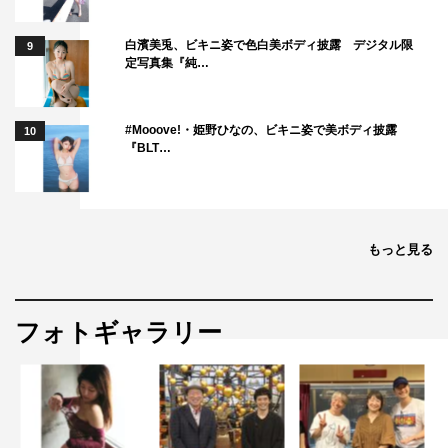
白濱美兎、ビキニ姿で色白美ボディ披露 デジタル限
9
定写真集『純…
#Mooove!・姫野ひなの、ビキニ姿で美ボディ披露
10
『BLT…
もっと見る
フォトギャラリー