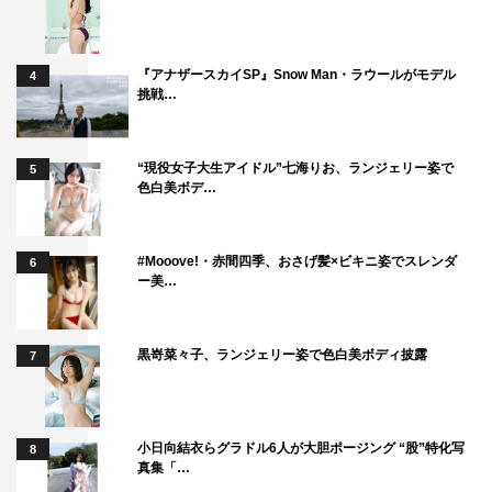
『アナザースカイSP』Snow Man・ラウールがモデル
4
挑戦…
“現役女子大生アイドル”七海りお、ランジェリー姿で
5
色白美ボデ…
#Mooove!・赤間四季、おさげ髪×ビキニ姿でスレンダ
6
ー美…
黒嵜菜々子、ランジェリー姿で色白美ボディ披露
7
小日向結衣らグラドル6人が大胆ポージング “股”特化写
8
真集「…