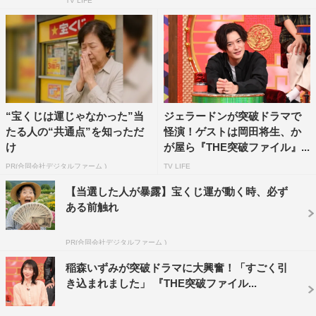
TV LIFE
“宝くじは運じゃなかった”当
ジェラードンが突破ドラマで
たる人の“共通点”を知っただ
怪演！ゲストは岡田将生、か
け
が屋ら『THE突破ファイル』...
PR(合同会社デジタルファーム )
TV LIFE
【当選した人が暴露】宝くじ運が動く時、必ず
ある前触れ
PR(合同会社デジタルファーム )
稲森いずみが突破ドラマに大興奮！「すごく引
き込まれました」 『THE突破ファイル...