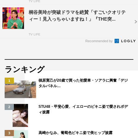
TV LIFE
桐谷美玲が突破ドラマを絶賛「すごいクオリテ
ィー！見入っちゃいますね！」『THE突...
TV LIFE
Recommended by
ランキング
槙原寛己が20歳で買った初愛車・ソアラに興奮「デジ
1
タルパネル…
STU48・甲斐心愛、イエローのビキニ姿で愛されボデ
2
ィ披露
高崎かなみ、葡萄色ビキニ姿で美ヒップ披露
3