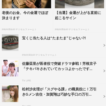
老後のお金、今の金運でほぼ
【当選】金運が上がる直前に
決まります
起こるサイン
PR(合同会社デジタルファーム )
PR(合同会社デジタルファーム )
宝くじ当たる人は“たまたま”じゃない?!
PR(合同会社デジタルファーム )
佐藤栞里が医者役で突破ドラマ参戦！芳根京子
「テキパキされていてカッコよかったです...
TV LIFE
松村沙友理が「スグやる課」の職員役に！万引
きGメン吉住・加賀翔は巧妙な手口の万引...