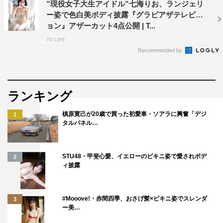
”現役女子大生アイドル”七海りお、ランジェリ
ー姿で色白美ボディ披露『グラビアザテレビジ
ョン』アザーカット4点公開 | T...
TV LIFE
Recommended by
ランキング
槙原寛己が20歳で買った初愛車・ソアラに興奮「デジ
1
タルパネル…
STU48・甲斐心愛、イエローのビキニ姿で愛されボデ
2
ィ披露
#Mooove!・赤間四季、おさげ髪×ビキニ姿でスレンダ
3
ー美…