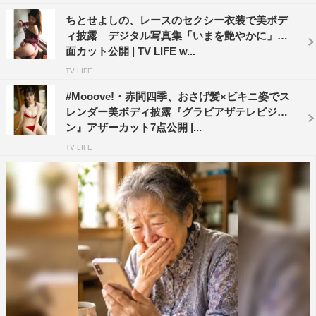
ちとせよしの、レースのセクシー衣装で美ボデ
ィ披露 デジタル写真集「いまを艶やかに」誌
面カット公開 | TV LIFE w...
TV LIFE
#Mooove!・赤間四季、おさげ髪×ビキニ姿でス
レンダー美ボディ披露『グラビアザテレビジョ
ン』アザーカット7点公開 |...
TV LIFE