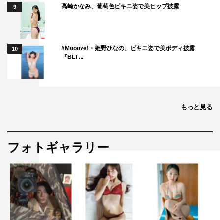
高崎かなみ、葡萄色ビキニ姿で美ヒップ披露
9
#Mooove!・姫野ひなの、ビキニ姿で美ボディ披露
10
『BLT…
もっと見る
フォトギャラリー