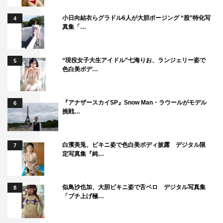
小日向結衣らグラドル6人が大胆ポージング “股”特化写
4
真集「…
“現役女子大生アイドル”七海りお、ランジェリー姿で
5
色白美ボデ…
『アナザースカイSP』Snow Man・ラウールがモデル
6
挑戦…
白濱美兎、ビキニ姿で色白美ボディ披露 デジタル限
7
定写真集『純…
似鳥沙也加、大胆ビキニ姿で舌ペロ デジタル写真集
8
「ブチ上げ極…