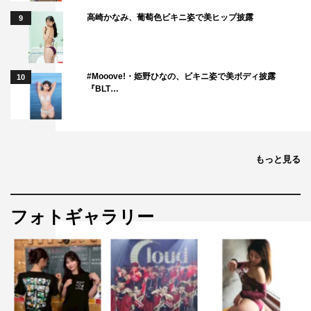
高崎かなみ、葡萄色ビキニ姿で美ヒップ披露
9
#Mooove!・姫野ひなの、ビキニ姿で美ボディ披露
10
『BLT…
もっと見る
フォトギャラリー