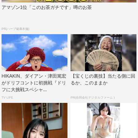
アマゾン1位「このお茶ガチです」噂のお茶
PR(ハーブ健康本舗)
HIKAKIN、ダイアン・津田篤宏
【宝くじの裏技】当たる側に回
がドリフコントに初挑戦『ドリ
るか、このままか
フに大挑戦スペシャ...
TV LIFE
PR(合同会社デジタルファーム )