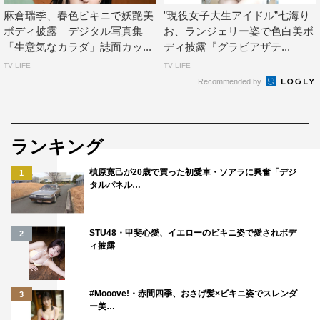
麻倉瑞季、春色ビキニで妖艶美
”現役女子大生アイドル”七海り
ボディ披露 デジタル写真集
お、ランジェリー姿で色白美ボ
「生意気なカラダ」誌面カッ...
ディ披露『グラビアザテ...
TV LIFE
TV LIFE
Recommended by
ランキング
槙原寛己が20歳で買った初愛車・ソアラに興奮「デジ
1
タルパネル…
STU48・甲斐心愛、イエローのビキニ姿で愛されボデ
2
ィ披露
#Mooove!・赤間四季、おさげ髪×ビキニ姿でスレンダ
3
ー美…