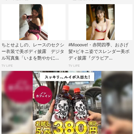
ちとせよしの、レースのセクシ
#Mooove!・赤間四季、おさげ
ー衣装で美ボディ披露 デジタ
髪×ビキニ姿でスレンダー美ボ
ル写真集「いまを艶やかに...
ディ披露『グラビア...
TV LIFE
TV LIFE