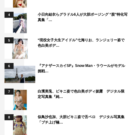
小日向結衣らグラドル6人が大胆ポージング “股”特化写
4
真集「…
“現役女子大生アイドル”七海りお、ランジェリー姿で
5
色白美ボデ…
『アナザースカイSP』Snow Man・ラウールがモデル
6
挑戦…
白濱美兎、ビキニ姿で色白美ボディ披露 デジタル限
7
定写真集『純…
似鳥沙也加、大胆ビキニ姿で舌ペロ デジタル写真集
8
「ブチ上げ極…