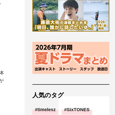
、
本
が
人気のタグ
timelesz
SixTONES