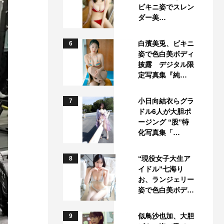
ビキニ姿でスレン
ダー美…
白濱美兎、ビキニ
6
姿で色白美ボディ
披露 デジタル限
定写真集『純…
小日向結衣らグラ
7
ドル6人が大胆ポ
ージング “股”特
化写真集「…
“現役女子大生ア
8
イドル”七海り
お、ランジェリー
姿で色白美ボデ…
似鳥沙也加、大胆
9