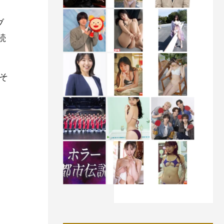
ブ
続
そ