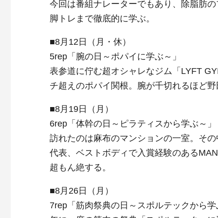
今回は番組ナレーターでもあり、除脂肪の
脚トレまで徹底的に学ぶ。
■8月12日（月・休）
5rep「腕の日～ポパイに学ぶ～」
表参道に佇む超オシャレなジム「LYFT 
チ超えのポパイ関根。腕が千切れるほど野
■8月19日（月）
6rep「体幹の日～ピラティスから学ぶ～」
訪れたのは麻布のマンションの一室。その
代表、ベストボディで入賞経験のあるMA
超もん絶する。
■8月26日（月）
7rep「筋肉祭典の日～スポルテックから