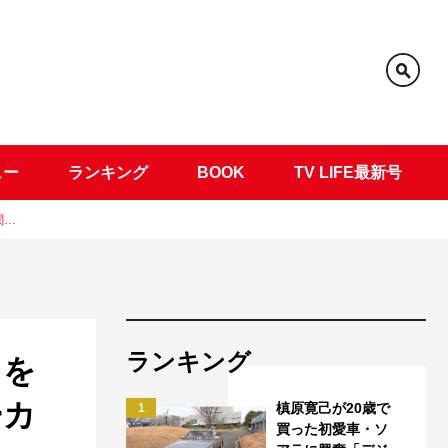
ュー
ランキング
BOOK
TV LIFE最新号
関…
ランキング
レを
ーカ
槙原寛己が20歳で
1
買った初愛車・ソ