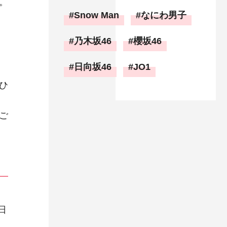
。
Snow Man
なにわ男子
乃木坂46
櫻坂46
日向坂46
JO1
ひ
ご
日