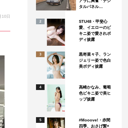
アラに興奮「デジ
タルパネル…
月10日
STU48・甲斐心
2
愛、イエローのビ
キニ姿で愛されボ
ディ披露
黒嵜菜々子、ラン
3
ジェリー姿で色白
美ボディ披露
高崎かなみ、葡萄
4
色ビキニ姿で美ヒ
ップ披露
#Mooove!・赤間
5
四季、おさげ髪×