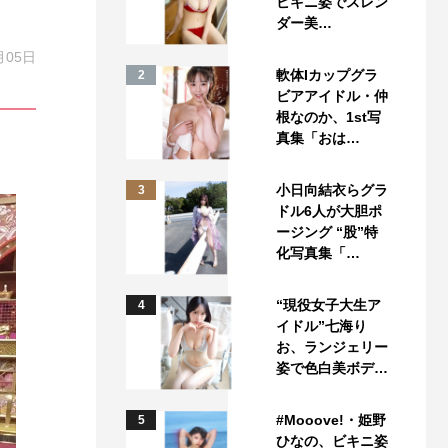
ビキニ姿でスレン
ダー美…
月05日
軟体Iカップグラ
2
ビアアイドル・仲
根なのか、1st写
真集「おは…
小日向結衣らグラ
3
ドル6人が大胆ポ
ージング “股”特
化写真集「…
“現役女子大生ア
4
イドル”七海り
お、ランジェリー
姿で色白美ボデ…
#Mooove!・姫野
5
ひなの、ビキニ姿