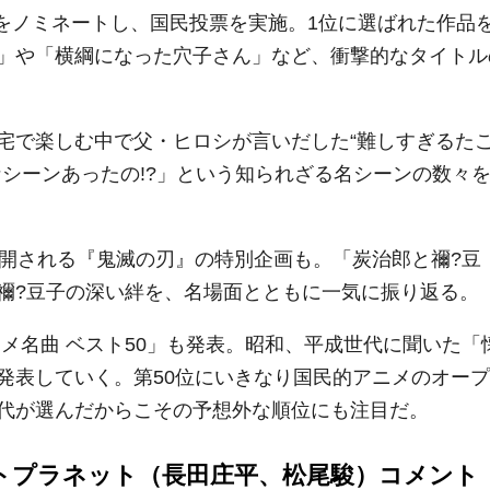
のをノミネートし、国民投票を実施。1位に選ばれた作品
」や「横綱になった穴子さん」など、衝撃的なタイトル
宅で楽しむ中で父・ヒロシが言いだした“難しすぎるた
シーンあったの!?」という知られざる名シーンの数々
公開される『鬼滅の刃』の特別企画も。「炭治郎と禰?豆
禰?豆子の深い絆を、名場面とともに一気に振り返る。
メ名曲 ベスト50」も発表。昭和、平成世代に聞いた「
発表していく。第50位にいきなり国民的アニメのオープ
代が選んだからこその予想外な順位にも注目だ。
トプラネット（長田庄平、松尾駿）コメント