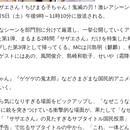
ザエさん！ちびまる子ちゃん！鬼滅の刃！激レアシーン 
5日（土）午後9時～11時10分に放送される。
なシーンを部門別に分けて厳選し、一挙公開していくア
た第1弾、まるまる2時間『サザエさん』だけを特集した
プした第3弾として帰ってくる。MCは川島明（麒麟）、
ゲストにはあの、風間俊介、島崎和歌子、せいや（霜降
ゃん』『ゲゲゲの鬼太郎』などさまざまな国民的アニメ
いく。
ら気になりすぎる場面をピックアップし、「なぜこうな
波平に銃を突きつけている衝撃的な場面が。果たして「な
「『サザエさん』の見たすぎるサブタイトル国民投票」
予告」で出るサブタイトルの中から、「これ、一体どん