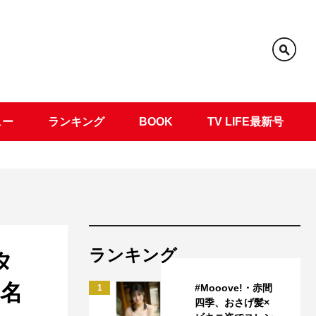
ュー
ランキング
BOOK
TV LIFE最新号
ランキング
タ
メ名
#Mooove!・赤間
1
四季、おさげ髪×