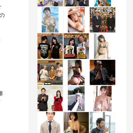
を
の
こ
を
懐