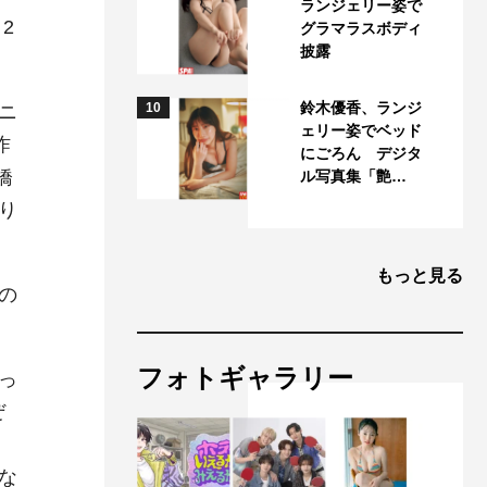
ランジェリー姿で
2
グラマラスボディ
披露
鈴木優香、ランジ
10
ニ
ェリー姿でベッド
昨
にごろん デジタ
橋
ル写真集「艶…
り
もっと見る
の
フォトギャラリー
っ
ぜ
な