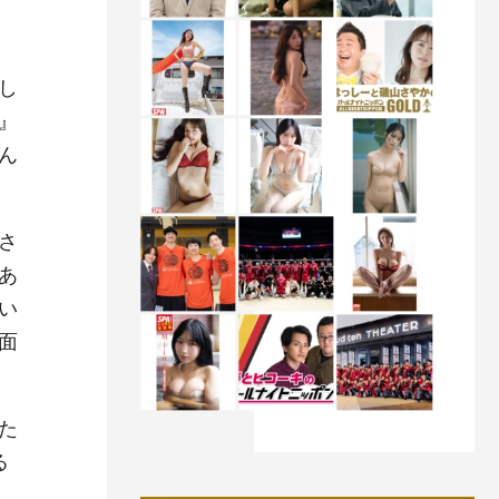
し
』
ん
さ
あ
い
面
た
る