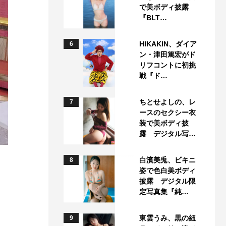
で美ボディ披露
『BLT…
HIKAKIN、ダイア
6
ン・津田篤宏がド
リフコントに初挑
戦『ド…
ちとせよしの、レ
7
ースのセクシー衣
装で美ボディ披
露 デジタル写…
白濱美兎、ビキニ
8
姿で色白美ボディ
披露 デジタル限
定写真集『純…
東雲うみ、黒の紐
9