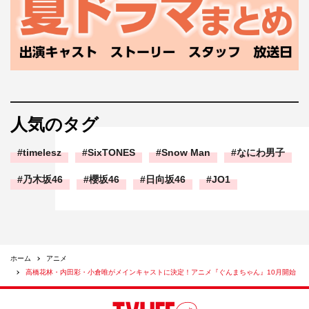
人気のタグ
timelesz
SixTONES
Snow Man
なにわ男子
乃木坂46
櫻坂46
日向坂46
JO1
ホーム
アニメ
高橋花林・内田彩・小倉唯がメインキャストに決定！アニメ『ぐんまちゃん』10月開始