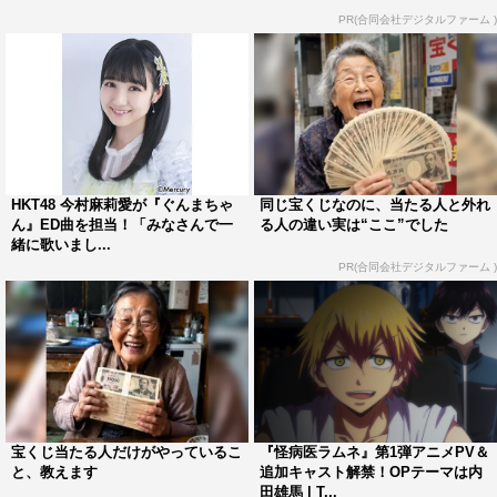
加できたことは本当にうれしいことでした」と喜びを語
PR(合同会社デジタルファーム )
る。
みーみ役を演じる小倉も「実際にアフレコが始まると、こ
れが、“ぐんまちゃんワールドなんだ！”と、納得させられ
るような手ごたえを感じました。群馬県出身の声優とし
て、自信を持ってお送りできる、とても素敵な作品になっ
HKT48 今村麻莉愛が『ぐんまちゃ
同じ宝くじなのに、当たる人と外れ
ていると思います」と自信を見せている。3人からのコメ
ん』ED曲を担当！「みなさんで一
る人の違い実は“ここ”でした
ント全文は、次ページに掲載。
緒に歌いまし...
PR(合同会社デジタルファーム )
高橋花林・内田彩・小倉唯のコメントはこちら
1
2
全文表示
宝くじ当たる人だけがやっているこ
『怪病医ラムネ』第1弾アニメPV＆
と、教えます
追加キャスト解禁！OPテーマは内
田雄馬 | T...