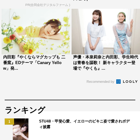
PR(合同会社デジタルファーム )
内田彩
小倉唯
内田彩『やくならマグカップも 二
声優・本泉莉奈と内田彩、学生時代
番窯』EDテーマ「Canary Yello
は青春を謳歌！ 新キャラクター登
w」発...
場で『やくも』...
Recommended by
ランキング
STU48・甲斐心愛、イエローのビキニ姿で愛されボデ
1
ィ披露