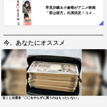
10月より全13回の放送を予定。
早見沙織＆小倉唯がアニメ映画
「君は彼方」出演決定！コメ…
この度メインキャストが発表され、ぐんまちゃん役を高橋
花林、あおま役を内田彩、みーみ役を小倉唯が担当するこ
とが明らかに。3人より、自身のキャラクターと作品への
感想が届いた。
今、あなたにオススメ
主役のぐんまちゃんを演じる高橋は「さまざまな個性を持
った仲間たちとぐんまちゃんが繰り広げる日常に、私も楽
しんでアフレコさせていただきました。大人にも子どもに
も楽しんでいただける作品だと思いますので、皆さんに愛
していただけたらうれしいです」とメッセージを。
小学生の頃にぐんまちゃんと出会ったという内田は「いつ
かぐんまちゃんの声をやりたい！ というのが私が声優デ
ビューしてからの長年の夢でした。なので今回、ぐんまち
宝くじ当選者「〇〇をやらずに買うのはもったいない」
ゃんのアニメ化に関われたこと、お友達あおまくん役で参