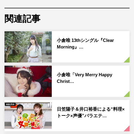
テレビアニメ『ぐんまちゃん』が、10月3日（日）より放
送開始する。メインキャストに高橋花林、内田彩、小倉唯
関連記事
が決定し、それぞれからコメントが到着した。
本作は「ぐんまちゃんはいつだってともだち」をテーマに
小倉唯 13thシングル『Clear
群馬県のマスコット「ぐんまちゃん」と、たくさんの多様
Morning』…
で個性的なキャラクターが自分らしく楽しく暮らしている
世界、ひらがな「ぐんま」の物語だ。
小倉唯「Very Merry Happy
「思いやり」と「チャレンジ」をキーワードに、子どもも
Christ…
大人も一緒に楽しめるエンターテインメント作品となって
いる本作。群馬県の製作・著作のもと、監督・脚本を本郷
みつる、アニメーション制作をアセンションが手がける。
日笠陽子＆井口裕香による“料理×
約7分のお話を3本分まとめて放送する30分番組で、
トーク×声優”バラエテ…
TOKYO MX、テレビ神奈川、テレ玉、チバテレ、群馬テ
レビ、とちぎテレビ、サンテレビ、KBS京都にて、今年