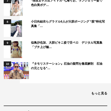
“現役女子大生アイドル”七海りお、ランジェリー姿で
7
色白美ボデ…
小日向結衣らグラドル6人が大胆ポージング “股”特化写
8
真集「…
似鳥沙也加、大胆ビキニ姿で舌ペロ デジタル写真集
9
「ブチ上げ極…
『タモリステーション』石油の疑問を徹底解剖 石油
10
の元となる“…
もっと見る