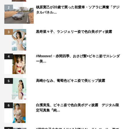
槙原寛己が20歳で買った初愛車・ソアラに興奮「デジ
2
タルパネル…
黒嵜菜々子、ランジェリー姿で色白美ボディ披露
3
#Mooove!・赤間四季、おさげ髪×ビキニ姿でスレンダ
4
ー美…
高崎かなみ、葡萄色ビキニ姿で美ヒップ披露
5
白濱美兎、ビキニ姿で色白美ボディ披露 デジタル限
6
定写真集『純…