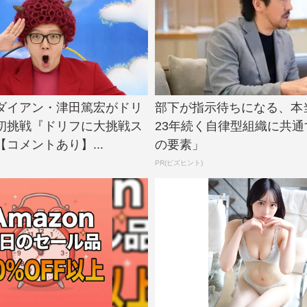
N、ダイアン・津田篤宏がドリ
部下が指示待ちになる、本
初挑戦『ドリフに大挑戦ス
23年続く自律型組織に共通
コメントあり】...
の要素」
PR(ビズヒント)