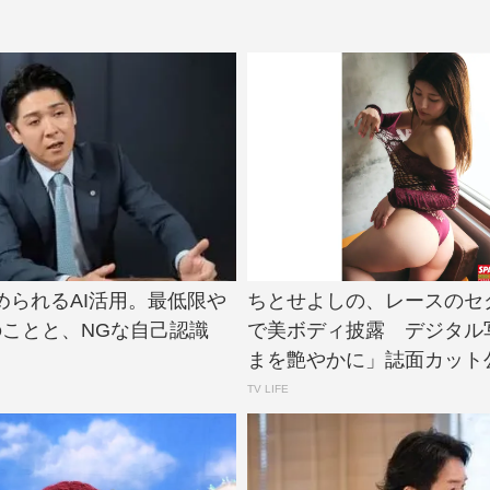
められるAI活用。最低限や
ちとせよしの、レースのセ
のことと、NGな自己認識
で美ボディ披露 デジタル
まを艶やかに」誌面カット公開 
TV LIFE