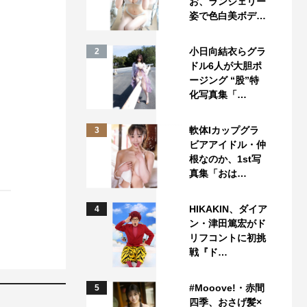
お、ランジェリー
姿で色白美ボデ…
小日向結衣らグラ
2
ドル6人が大胆ポ
ージング “股”特
化写真集「…
軟体Iカップグラ
3
ビアアイドル・仲
根なのか、1st写
真集「おは…
HIKAKIN、ダイア
4
ン・津田篤宏がド
リフコントに初挑
戦『ド…
#Mooove!・赤間
5
四季、おさげ髪×