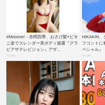
#Mooove!・赤間四季、おさげ髪×ビキ
HIKAKI
ニ姿でスレンダー美ボディ披露『グラ
フコントに
ビアザテレビジョン』アザ...
ペシャル』【
TV LIFE
TV LIFE