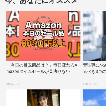
今、あなたにオススメ
「今日の目玉商品は？」毎日変わるA
管理職に求
mazonタイムセールが見逃せない
るべき3つ
PR(Amazon)
PR(ビズヒント)