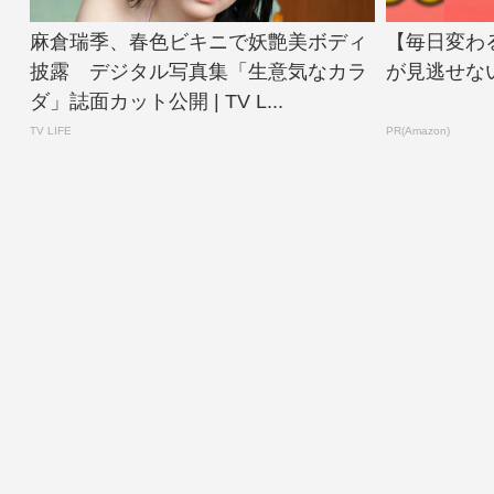
麻倉瑞季、春色ビキニで妖艶美ボディ
【毎日変わる
披露 デジタル写真集「生意気なカラ
が見逃せな
ダ」誌面カット公開 | TV L...
TV LIFE
PR(Amazon)