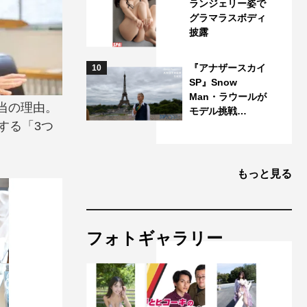
ランジェリー姿で
グラマラスボディ
披露
『アナザースカイ
10
SP』Snow
Man・ラウールが
当の理由。
モデル挑戦…
する「3つ
もっと見る
フォトギャラリー