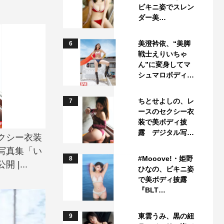
ビキニ姿でスレン
ダー美…
美澄衿依、“美脚
6
戦士えりいちゃ
ん”に変身してマ
シュマロボディ…
ちとせよしの、レ
7
ースのセクシー衣
装で美ボディ披
露 デジタル写…
クシー衣装
写真集「い
#Mooove!・姫野
8
|...
ひなの、ビキニ姿
で美ボディ披露
『BLT…
東雲うみ、黒の紐
9