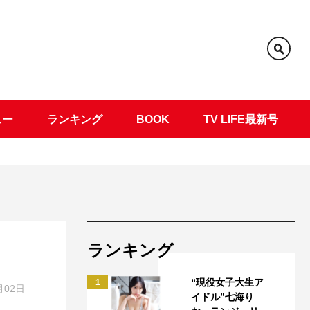
ュー
ランキング
BOOK
TV LIFE最新号
ランキング
“現役女子大生ア
1
月02日
イドル”七海り