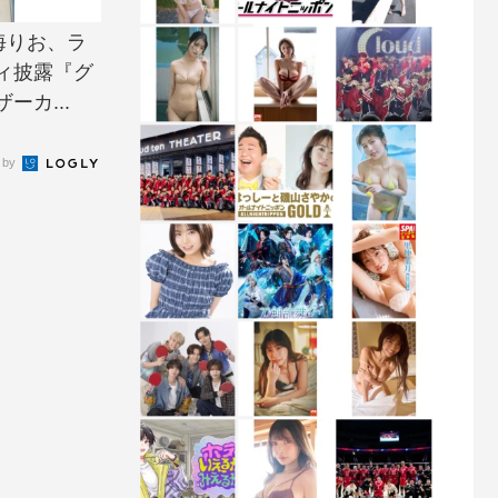
海りお、ラ
ィ披露『グ
カ...
 by