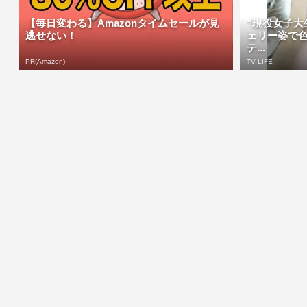
【毎日変わる】Amazonタイムセールが見
”現役女子大
逃せない！
ェリー姿で
テ...
PR(Amazon)
TV LIFE