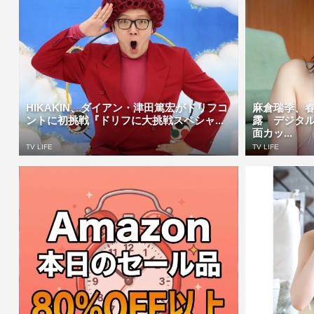
HIKAKIN、ダイアン・津田篤宏がドリフコ
麻倉瑞季、
ントに初挑戦『ドリフに大挑戦スペシャ...
露 デジタ
面カッ...
TV LIFE
TV LIFE