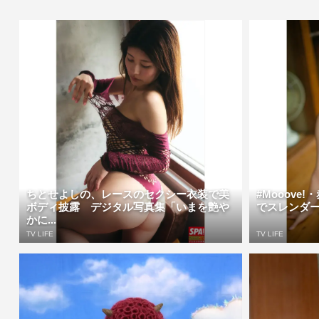
ちとせよしの、レースのセクシー衣装で美
#Mooove
ボディ披露 デジタル写真集「いまを艶や
でスレンダー
かに...
TV LIFE
TV LIFE