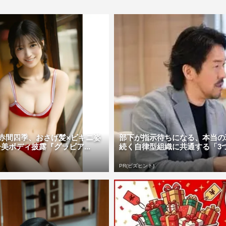
!・赤間四季、おさげ髪×ビキニ姿
部下が指示待ちになる、本当の
美ボディ披露『グラビア...
続く自律型組織に共通する「3
PR(ビズヒント)