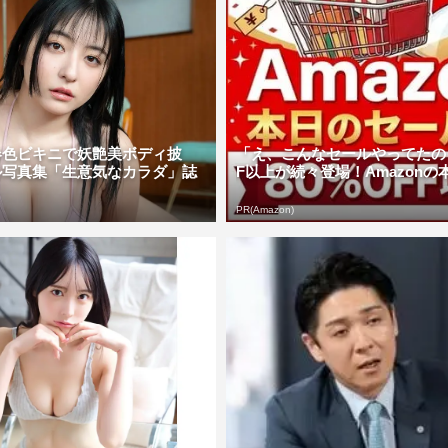
春色ビキニで妖艶美ボディ披
「え、こんなセールやってたの？
ル写真集「生意気なカラダ」誌
F以上が続々登場！Amazonの本気
PR(Amazon)