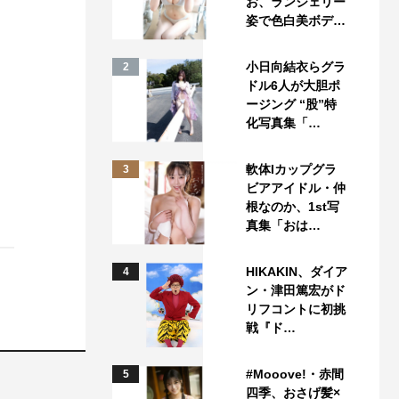
お、ランジェリー
姿で色白美ボデ…
小日向結衣らグラ
2
ドル6人が大胆ポ
ージング “股”特
化写真集「…
軟体Iカップグラ
3
ビアアイドル・仲
根なのか、1st写
真集「おは…
HIKAKIN、ダイア
4
ン・津田篤宏がド
リフコントに初挑
戦『ド…
#Mooove!・赤間
5
四季、おさげ髪×