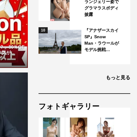
ランジェリー姿で
グラマラスボディ
披露
『アナザースカイ
10
SP』Snow
Man・ラウールが
」80％OF
モデル挑戦…
が...
もっと見る
フォトギャラリー