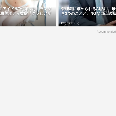
生アイドル”七海りお、ランジ
管理職に求められるAI活用。
色白美ボディ披露『グラビアザ
き3つのことと、NGな自己認識
PR(ビズヒント)
Recommended