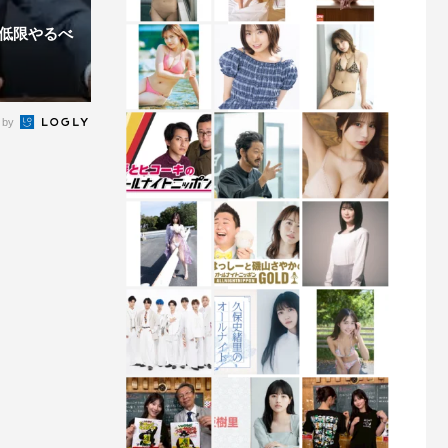
最低限やるべ
 by