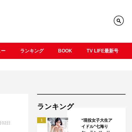
ュー
ランキング
BOOK
TV LIFE最新号
ランキング
“現役女子大生ア
1
月02日
イドル”七海り