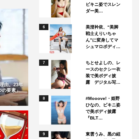
ビキニ姿でスレン
ダー美…
美澄衿依、“美脚
6
戦士えりいちゃ
ん”に変身してマ
シュマロボディ…
ちとせよしの、レ
7
ースのセクシー衣
装で美ボディ披
露 デジタル写…
理由。23年
つの要素」
#Mooove!・姫野
8
ひなの、ビキニ姿
で美ボディ披露
『BLT…
東雲うみ、黒の紐
9