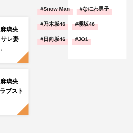
Snow Man
なにわ男子
乃木坂46
櫻坂46
羽麻璃央
』サレ妻
日向坂46
JO1
…
羽麻璃央
ンラブスト