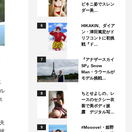
ビキニ姿でスレン
ダー美…
HIKAKIN、ダイア
6
ン・津田篤宏がド
リフコントに初挑
戦『ド…
ー
『アナザースカイ
7
SP』Snow
Man・ラウールが
モデル挑戦…
じ
ル
ちとせよしの、レ
8
ス
ースのセクシー衣
装で美ボディ披
露 デジタル写…
夫
#Mooove!・姫野
9
彼