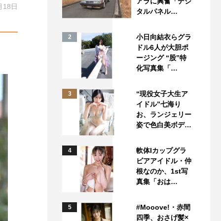
アラに興奮「デジ
月18日
タルパネル…
小日向結衣らグラ
2
ドル6人が大胆ポ
ージング “股”特
化写真集「…
“現役女子大生ア
3
イドル”七海り
お、ランジェリー
姿で色白美ボデ…
軟体Iカップグラ
4
ビアアイドル・仲
根なのか、1st写
真集「おは…
#Mooove!・赤間
5
四季、おさげ髪×