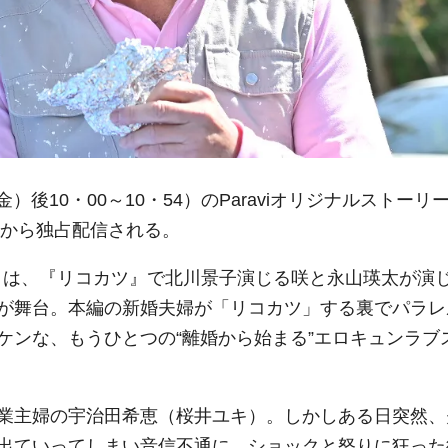
後10・00～10・54）のParaviオリジナルストーリ
）から独占配信される。
!!』は、『リコカツ』で北川景子演じる咲と永山瑛太が演
が舞台。本編の新婚夫婦が「リコカツ」する裏でパラレ
ケンな、もうひとつの“離婚から始まる”エロキュンラブ
業主婦の宇治田希恵（桜井ユキ）。しかしある日突然、
出ていってしまい音信不通に。ショックと怒りに狂った