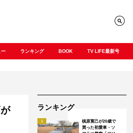
ュー
ランキング
BOOK
TV LIFE最新号
ランキング
高が
槙原寛己が20歳で
1
買った初愛車・ソ