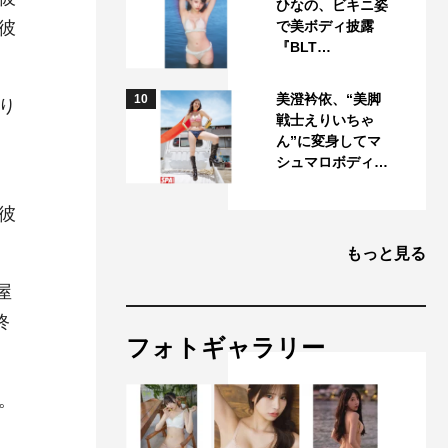
ひなの、ビキニ姿
彼
で美ボディ披露
『BLT…
美澄衿依、“美脚
10
り
戦士えりいちゃ
ん”に変身してマ
シュマロボディ…
彼
もっと見る
屋
終
フォトギャラリー
。