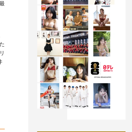
最
に
た
リ
井