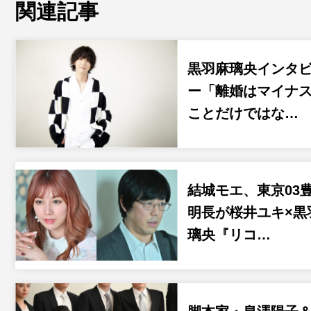
関連記事
黒羽麻璃央インタ
ー「離婚はマイナ
ことだけではな…
結城モエ、東京03
明長が桜井ユキ×黒
璃央『リコ…