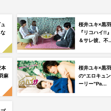
ビュ
桜井ユキ×黒
スな
『リコハイ!!
＆サレ彼、不
豊本
桜井ユキ×黒
羽麻
の“エロキュ
ーリー”Pa…