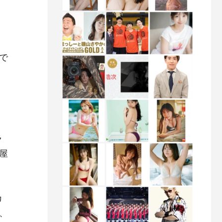
で
ラ
屋
カ
、