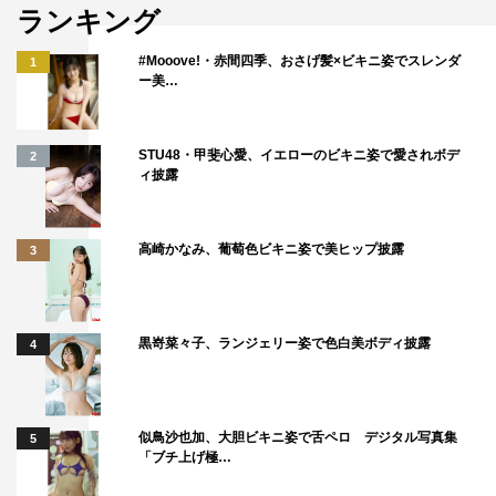
いかけていくような撮り方でした。光に包まれていく2人
ランキング
の姿を目の当たりにしてしみじみと、この2人をずっと見
#Mooove!・赤間四季、おさげ髪×ビキニ姿でスレンダ
1
守り続けることができて良かったなと感じました。
ー美…
STU48・甲斐心愛、イエローのビキニ姿で愛されボデ
2
ィ披露
高崎かなみ、葡萄色ビキニ姿で美ヒップ披露
3
黒嵜菜々子、ランジェリー姿で色白美ボディ披露
4
左から）渋沢栄一（吉沢亮）、渋沢喜作（高良健吾）
似鳥沙也加、大胆ビキニ姿で舌ペロ デジタル写真集
5
「ブチ上げ極…