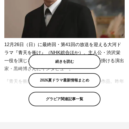
12月26日（日）に最終回・第41回の放送を迎える大河ド
ラマ『青天を衝け』（NHK総合ほか）。主人公・渋沢栄
一役を演じる吉沢亮さんと、最終話の演出を手掛ける演出
続きを読む
家・黒崎博さんにインタビュー。
2026夏ドラマ最新情報まとめ
『青天を衝け』は史実に基づいたフィクション作品。昨年
7月末にクランクインして以来、およそ1年4か月にわたり
撮影を行ってきた。主人公・渋沢栄一（吉沢亮）は12月
グラビア関連記事一覧
26日（日）放送の第41回まで「日本を守る」という強い
意志を胸に世界へ飛び出し、すべての人が手を取り合うた
めに挑戦を続けていく。