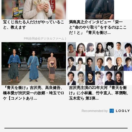
ちらが兄貴なのかよくわからない、でこぼこな関係性が最
後まで続いていく感じが喜作と栄一らしいなと。すごく好
きなシーンでした。
宝くじ当たる人だけがやっているこ
満島真之介インタビュー「栄一
と、教えます
と“命のやり取り”をするのはここ
黒崎
：歴史的には栄一が光の部分を歩き、喜作が影の部分
だ！と」『青天を衝け...
も歩いたのかもしれませんが、交互に入れ替わりながら進
PR(合同会社デジタルファーム )
んでいった感じがありますよね。若かった頃は栄一が正論
を言うことが多かったですけど、歳をとったら喜作が栄一
を正すこともたくさんありましたし。“2人で1人”のような
関係性は、吉沢さんと高良さんならではだったんじゃない
かなと思います。
『青天を衝け』吉沢亮、高良健吾、
吉沢亮主演の21年大河『青天を衝
そして、40回の2人のシーンは日没まであと1分30秒とい
橋本愛が渋沢栄一の故郷・埼玉でロ
け』に小林薫、竹中直人、草彅剛、
ケ【コメントあり...
玉木宏ら 第1弾...
うようなギリギリのタイミングで綺麗な光を狙って撮って
いたのですが、その時の2人のお芝居について僕からは何
Recommended by
も言うことはなかったですね。2人が築いてきた関係を醸
し出してくれて、それをカメラがドキュメンタリー的に追