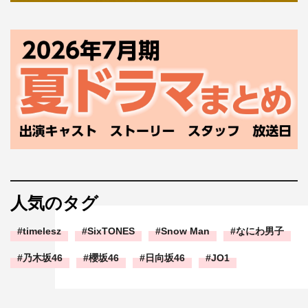
人気のタグ
timelesz
SixTONES
Snow Man
なにわ男子
乃木坂46
櫻坂46
日向坂46
JO1