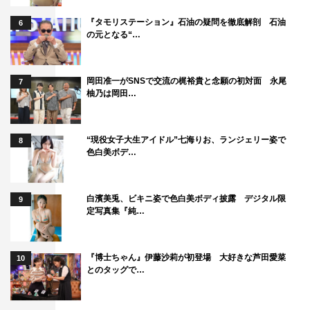
黒崎「肉体を封印している吉沢さんの感じも面白いん
『タモリステーション』石油の疑問を徹底解剖 石油
6
じゃないかな」
の元となる“…
1
2
3
全文表示
岡田准一がSNSで交流の梶裕貴と念願の初対面 永尾
7
柚乃は岡田…
“現役女子大生アイドル”七海りお、ランジェリー姿で
8
色白美ボデ…
吉沢亮
大河ドラマ
青天を衝け
白濱美兎、ビキニ姿で色白美ボディ披露 デジタル限
9
定写真集『純…
『博士ちゃん』伊藤沙莉が初登場 大好きな芦田愛菜
10
とのタッグで…