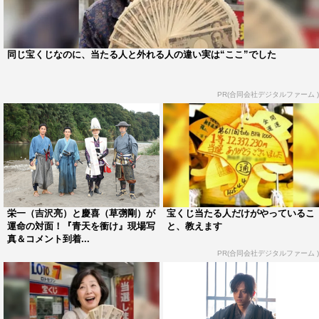
に頑張ってくれて。大変だったとは思うのですが現場の結
束感も生まれましたし、これまでにはない栄一と兼子の夫
同じ宝くじなのに、当たる人と外れる人の違い実は“ここ”でした
婦の関係性が見えるシーンを撮ることができました。そし
て、演説のシーンでは吉沢さんの芝居の熱量に驚きまし
PR(合同会社デジタルファーム )
た。想像を超えた芝居をしてくださったので「こんなに強
いシーンになるんだ」と…アメリカ編をやって良かったな
と思いました。
◆また、40回では年老いた栄一と喜作（高良健吾）のシー
ンもありました。2人に関するシーンで思い入れの深いも
のはありますか。
栄一（吉沢亮）と慶喜（草彅剛）が
宝くじ当たる人だけがやっているこ
運命の対面！『青天を衝け』現場写
と、教えます
真＆コメント到着...
吉沢
：喜作との印象深いシーンはたくさんありすぎて…
PR(合同会社デジタルファーム )
（笑）。2人で布団にくるまりながら酒を飲んでいる姿
も、2人の道が違えていくところも印象的でした。でも、
やっぱり40回の栄一と喜作はすごく良かったですよね。ど