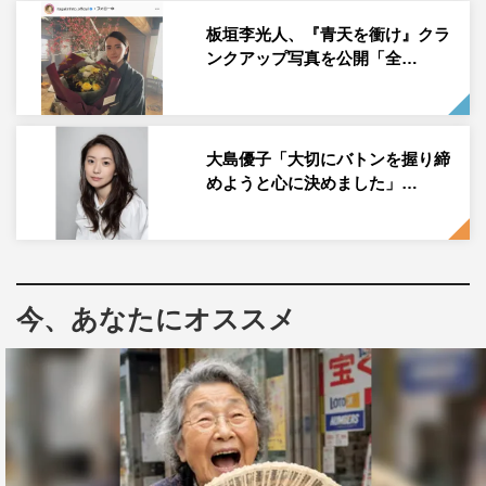
◆まずは最終回直前の12月19日（日）放送の第40回につ
板垣李光人、『青天を衝け』クラ
いて教えてください。
パリ編の手法を使って演出された旅
ンクアップ写真を公開「全…
行のシーンがありましたが、撮影の現場はどのような様子
だったのでしょうか。
大島優子「大切にバトンを握り締
吉沢
：旅のシーンでは、電車をスタッフの皆さんが全力で
めようと心に決めました」…
揺らして走っているように見せてくださって。窓の抜けと
かもグリーンバックなので、想像して演じていたのです
が、みんなと相談しながらやっていたのでその感じも逆に
楽しかったなと。演説のシーンは難しそうだなと思ってい
今、あなたにオススメ
ていろいろ考えながらお芝居していたのですが、仕上がり
を観たらすごく良くて。自分の芝居ではあるんですけど、
ちょっとうるっときましたね（笑）。
黒崎
：撮影では、なかなか列車が上手く揺れないなんてこ
ともありました（笑）。大人数でセットを囲んで揺らし
て…今となっては笑い話ですけど、現場のスタッフが本当