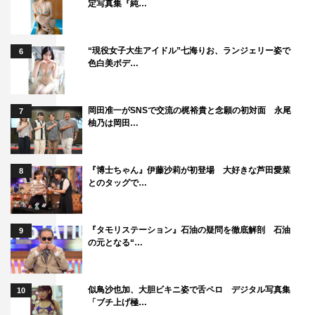
定写真集『純…
©日本テレビ
“現役女子大生アイドル”七海りお、ランジェリー姿で
6
色白美ボデ…
岡田准一がSNSで交流の梶裕貴と念願の初対面 永尾
7
TVLIFE
今田美桜
悪女（わる）
柚乃は岡田…
赤澤遼太郎
鈴木伸之
高橋健介
『博士ちゃん』伊藤沙莉が初登場 大好きな芦田愛菜
8
とのタッグで…
『タモリステーション』石油の疑問を徹底解剖 石油
9
の元となる“…
似鳥沙也加、大胆ビキニ姿で舌ペロ デジタル写真集
10
「ブチ上げ極…