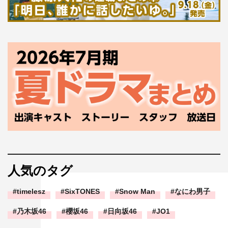
人気のタグ
timelesz
SixTONES
Snow Man
なにわ男子
乃木坂46
櫻坂46
日向坂46
JO1