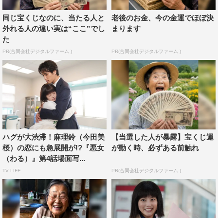
す。鈴木伸之さん演じる小野と同期の恩田なので、2人の
同じ宝くじなのに、当たる人と
老後のお金、今の金運でほぼ決
シーンがあるのですが、空き時間に私が鈴木さんに「全く
外れる人の違い実は“ここ”でし
まります
た
関係のない話なんですけど、、」と話し始めると「本当に
PR(合同会社デジタルファーム )
PR(合同会社デジタルファーム )
全く関係ない話だね」と仏の様な笑顔で聞いてくださいま
した。とても素敵なお方でした。そして『悪女（わる）』
を観ますと非常に前向きになれますので、是非観てもらっ
て、また1週間無理のない程度に諸々頑張って頂ければ幸
いです。
赤澤遼太郎（是政誠役）コメント
ハグが大渋滞！麻理鈴（今田美
【当選した人が暴露】宝くじ運
桜）の恋にも急展開が!?『悪女
が動く時、必ずある前触れ
（わる）』第4話場面写...
TV LIFE
PR(合同会社デジタルファーム )