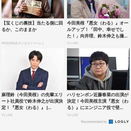
【宝くじの裏技】当たる側に回
今田美桜『悪女（わる）』オー
るか、このままか
ルアップ！「田中、幸せでし
た！」向井理、鈴木伸之も撮...
PR(合同会社デジタルファーム )
TV LIFE
『悪女（わる）～働くのがカッコ悪いなんて誰が言った？～』に出演す
る赤澤遼太郎（左）
今までイチ視聴者として、様々な作品で拝見してきた方々
と同じ世界でお芝居ができる事が本当に嬉しいです！製本
された台本を貰った時の感動は忘れられません……。現場
は様々な刺激に溢れていて、撮影の度に幸せを感じていま
す。
麻理鈴（今田美桜）の先輩エリ
ハリセンボン近藤春菜の出演が
ート社員役で鈴木伸之が出演決
決定！今田美桜主演『悪女（わ
僕の演じる是政誠は仕事の「デキる」小野さんの下で働く
定！『悪女（わる）』 |...
る）』にエンジニア役で登...
社員。彼なりの思いを大切にしながら、映像の大先輩たち
TV LIFE
TV LIFE
に必死についていこうとしています。4月の新しい生活に
Recommended by
ふさわしい、色々な人の立場から描かれた世代を超えて楽