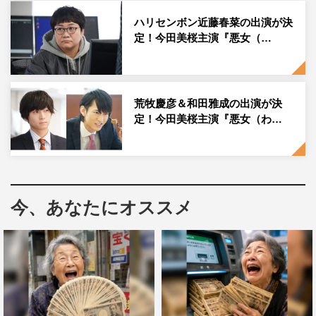
ハリセンボン近藤春菜の出演が決
高橋健介（恩田和久役）コメント
定！今田美桜主演『悪女（…
荒牧慶彦＆和田雅成の出演が決
定！今田美桜主演『悪女（わ…
今、あなたにオススメ
『悪女（わる）～働くのがカッコ悪いなんて誰が言った？～』に出演す
る高橋健介（左）
皆様初めまして高橋健介です。普段は舞台が多いのです
が、今回この作品に参加させて頂いたことを光栄に思いま