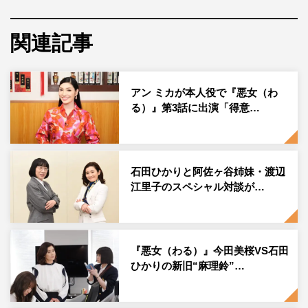
「あなた出世したくない？」という言葉をきっかけに、職
場の問題を解決しながら、会社の最下層から出世の階段を
関連記事
駆け上がっていくラブ・ジョブ・エンターテインメント
だ。
アン ミカが本人役で『悪女（わ
高橋が演じるのは、巨大IT企業「オウミ」の社員で小野忠
る）』第3話に出演「得意…
（鈴木伸之）の同期となる恩田和久役。恩田はマーケティ
ング部の本体に所属し、第3話で麻理鈴が勤務することに
なるリサーチ部門（通称：おまけ）を少し上から見てい
石田ひかりと阿佐ヶ谷姉妹・渡辺
る。赤澤が演じるのは、企画開発部の小野の部下・是政誠
江里子のスペシャル対談が…
役。小野の仕事のサポートを行い、彼の愚痴を聞くことも
多い役柄だ。社内政治が大好きな小野は、各部署に知り合
いがいて社内の情報収集をするのだが、小野の同期役とし
『悪女（わる）』今田美桜VS石田
て第1話は荒牧慶彦、第2話は和田雅成と、2.5次元スター
ひかりの新旧“麻理鈴”…
が続々と出演し話題になった。高橋と赤澤が演じるサラリ
ーマンの本音のやりとりに注目だ。