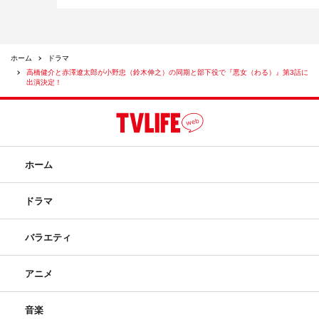
ホーム
ドラマ
高橋健介と赤澤遼太郎が小野忠（鈴木伸之）の同期と部下役で『悪女（わる）』第3話に
出演決定！
ホーム
ドラマ
バラエティ
アニメ
音楽