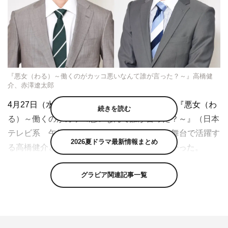
『悪女（わる）～働くのがカッコ悪いなんて誰が言った？～』高橋健
介、赤澤遼太郎
4月27日（水）放送の今田美桜主演水曜ドラマ『悪女（わ
続きを読む
る）～働くのがカッコ悪いなんて誰が言った？～』（日本
テレビ系 午後10時）の第3話に、2.5次元の舞台で活躍す
2026夏ドラマ最新情報まとめ
る高橋健介と赤澤遼太郎が出演することが分かった。
1992年に石田ひかり主演でドラマ化された、深見じゅん
グラビア関連記事一覧
原作の大人気少女コミック「悪女（わる）」を30年の時を
経て再びドラマ化する本作。今田演じる底抜けに明るいポ
ンコツ新入社員・田中麻理鈴が、配属先の備品管理課で働
く謎多き先輩社員・峰岸雪（江口のりこ）からかけられた