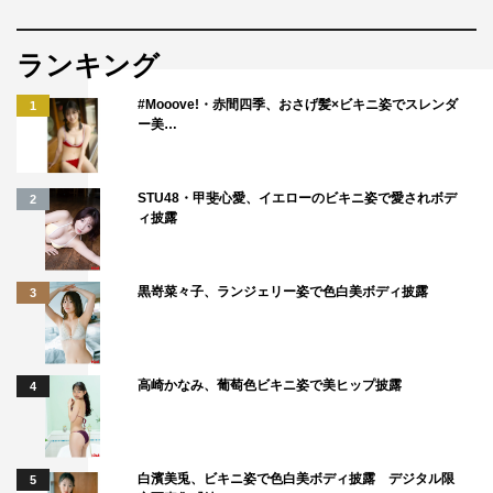
しめる作品だと思うので、沢山の方々に観ていただけると
嬉しいです！
ランキング
番組情報
#Mooove!・赤間四季、おさげ髪×ビキニ姿でスレンダ
1
ー美…
『悪女（わる）～働くのがカッコ悪いなんて誰が言った？
～』
STU48・甲斐心愛、イエローのビキニ姿で愛されボデ
2
日本テレビ系
ィ披露
第3話 2022年4月27日（水）午後10時～
番組公式HP：
https://www.ntv.co.jp/waru2022/
黒嵜菜々子、ランジェリー姿で色白美ボディ披露
3
この記事の写真
高崎かなみ、葡萄色ビキニ姿で美ヒップ披露
4
白濱美兎、ビキニ姿で色白美ボディ披露 デジタル限
5