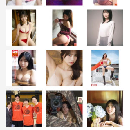
きたと感じていて、お芝居をしていて楽しくて楽しくて仕
方ないです。そんな空気が視聴者の方にも届けられればう
れしいです。
撮影で岐阜県に長期滞在させていただいているのですが、
食事もおいしくて、お惣菜を買いに何度も何度も通うほど
のお気に入りの和食店も見つけちゃいました。自然だけで
なく文化や伝統も大切にしている岐阜県の魅力をドラマで
もあますところなくお届けできればと思っています。
土曜の夜に、ハルコさんにバッサ、バッサと切られて、爽
快な1週間の終わりにしていただければと思います。とっ
ても楽しいドラマになっていると思いますので、ぜひ楽し
みに、待っていてください！
あらすじ
“令和の水戸黄門”が1年ぶりに帰ってくる。
歯に衣着せぬ毒舌アラ還名古屋マダム・中島ハルコ（61）