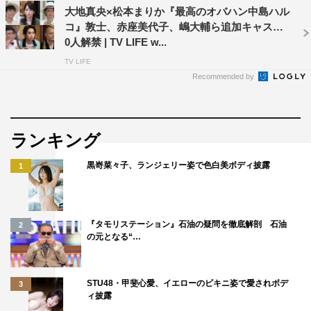
とりすることもありますし、チーム全体が、2作目でさら
大地真央×松本まりか『最高のオバハン中島ハル
に信頼感が増しているように感じます。
コ』敦士、赤座美代子、嶋大輔ら追加キャスト1
この現場のいい空気感をそのまま、見てくださる方に届け
0人解禁 | TV LIFE w...
られたらうれしいですし、ハルコさんから「パワーをもら
TV LIFE
Recommended by
った」「明日の活力源になった」と笑顔になっていただき
たいですね。ぜひご覧ください。
松本まりか コメント
ランキング
黒嵜菜々子、ランジェリー姿で色白美ボディ披露
1
『タモリステーション』石油の疑問を徹底解剖 石油
2
の元となる“…
STU48・甲斐心愛、イエローのビキニ姿で愛されボデ
3
ィ披露