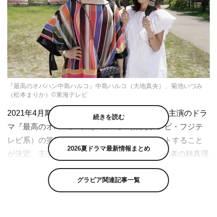
『最高のオバハン中島ハルコ』中島ハルコ（大地真央）、菊池いづみ
（松本まりか）©東海テレビ
2021年4月期に土ドラ枠で放送された大地真央主演のドラ
続きを読む
マ『最高のオバハン 中島ハルコ』（東海テレビ・フジテ
レビ系）の第2弾が10月8日（土）からスタートすること
2026夏ドラマ最新情報まとめ
が決定。主演の大地、助演の松本まりか、原作者の林真理
子からコメントが到着した。
グラビア関連記事一覧
本作は、林真理子の「最高のオバハン」シリーズを原作
に、名古屋出身の毒舌スーパーレディ・中島ハルコ（大
地）が、ひょんなことから知り合った庶民のダメンズ女