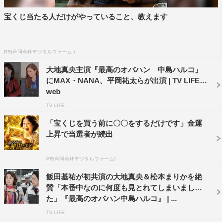
も岐阜の魅力がたくさん詰まっている作品です。
ハルコさんは、なかなか人は言わないようなことを、それ
宝くじ当たる人だけがやっていること、教えます
もズバっと言いますが、そこには情熱がいっぱいあるから
なんです。今の時代、「触らぬ神に～」ということわざの
PR(合同会社デジタルファーム )
ように、他人には関わらない事の方が多いのではと思いま
大地真央主演『最高のオバハン 中島ハルコ』
すが、ハルコさんはお節介なくらい黙ってはいられない
にMAX・NANA、平岡祐太らが出演 | TV LIFE
し、また多方面から頼られる存在。正義感があるからこ
web
そ、妥協しないんです。
TV LIFE
ハルコさんを演じるには、体力も気力も喉もいろいろと大
「宝くじを買う前に〇〇をするだけです」金運
変ですけれども、第1弾よりもさらにオバハン度をパワー
上昇で当選者が続出
アップして、スカッとするハルコさんをお届けしたいと思
っています。
PR(合同会社デジタルファーム)
チームワークが良くて、いい雰囲気の現場で、いづみ役の
飯田基祐が初共演の大地真央＆松本まりかを絶
まりかちゃんとも、確実に良いコンビネーションが出来上
賛「本番中なのに何度も見とれてしまいまし
がっています。毎日撮影で大変ですが、終わってから「今
た」『最高のオバハン中島ハルコ』 | ...
日も楽しかったです」「楽しかったね」など LINEでやり
TV LIFE