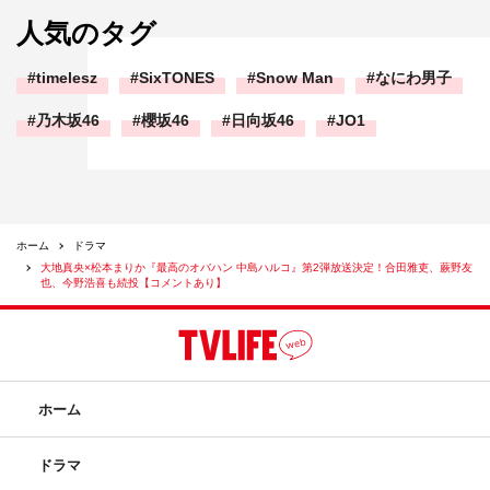
人気のタグ
timelesz
SixTONES
Snow Man
なにわ男子
乃木坂46
櫻坂46
日向坂46
JO1
©東海テレビ
©林真理子『最高のオバハン』シリーズ（文春文庫刊）
ホーム
ドラマ
大地真央×松本まりか『最高のオバハン 中島ハルコ』第2弾放送決定！合田雅吏、蕨野友
也、今野浩喜も続投【コメントあり】
今野浩喜
合田雅吏
大地真央
ホーム
最高のオバハン中島ハルコ
ドラマ
松本まりか
蕨野友也