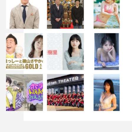
ハルコは岐阜を救えるのか。また、いづみのピュアな恋の
行方は。
さらに悪徳政治家どもが岐阜の町を食い物にしようと舌な
めずりをする中、ハルコを凌駕する最大の敵まで登場す
る。
「私を誰だと思ってるの？ 美の守護神・中島ハルコ
よ！」
パワーアップした痛快世直しエンターテインメント第二弾
IN岐阜が、いよいよ開幕する。
番組情報
『最高のオバハン 中島ハルコ』
（全10回予定）
東海テレビ・フジテレビ系全国ネット
2022年10月8日（土）～12月10日（土）
毎週土曜 午後11時40分～深夜0時35分（予定）