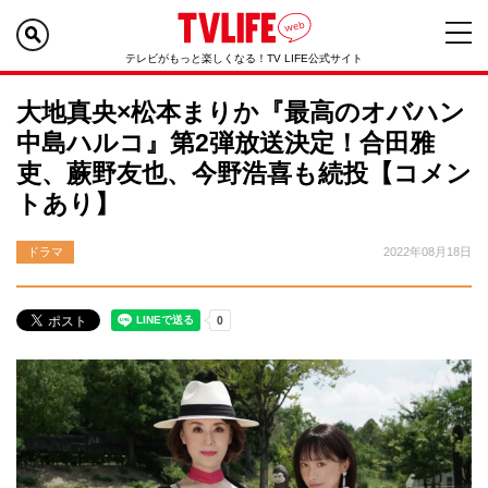
テレビがもっと楽しくなる！TV LIFE公式サイト
大地真央×松本まりか『最高のオバハン
中島ハルコ』第2弾放送決定！合田雅
吏、蕨野友也、今野浩喜も続投【コメン
トあり】
ドラマ
2022年08月18日