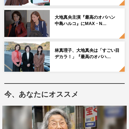
気に入ってくださったことです。大地さんといえば、美女
の代名詞となる大スター。その方が、この自分勝手な図々
大地真央主演『最高のオバハン
しいおばさんを、とても楽しく演じてくださっていると
中島ハルコ』にMAX・N…
は。
新シリーズでは、いづみの恋人？ も登場します。私の原
作では、デブの冴えないおっさんでハルコにいじめられま
林真理子、大地真央は「すごい目
すが、ドラマではどんな俳優さんが演じてくださるか、と
ヂカラ！」『最高のオバハ…
ても楽しみです。中島ハルコを現代の水戸黄門とおっしゃ
る方もいますが、彼もいづみや大谷、若杉と共に、黄門さ
ま御一行に加わるのかもしれませんね。
ハルコがどんなふうに世相を切るのか、どんな冒険をする
今、あなたにオススメ
のか、今からワクワクしています。
大地真央 コメント