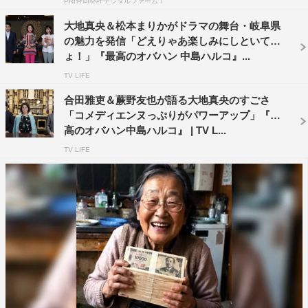
PR(合同会社デジタルファーム )
大地真央＆松本まりかがドラマの舞台・岐阜県
の魅力を発信「どえりゃあ楽しみにしといてち
ょ！」『最高のオバハン 中島ハルコ』...
TV LIFE
合田雅吏＆蕨野友也が語る大地真央のすごさ
『最高のオバハン中島ハルコ』中島ハルコ（大地真央）©東海テレビ
「コメディエンヌっぷりがパワーアップ」『最
高のオバハン中島ハルコ』 | TV L...
第2弾のお話を頂いた時は率直にうれしかったです。周り
TV LIFE
の方々からも、またハルコさんが見たいとのお声をたくさ
ん頂いていたので。
今回の舞台は岐阜県ということで、各地の伝統文化が登場
します。岐阜市長良川の鵜飼いは、初めて拝見しました
が、夕闇の中、かがり火が水面に映ってとてもきれいでど
こか懐かしさも感じましたし、鵜匠の方々のいでたちや鵜
との関係性もとてもすてきで感動しました。刃物で知られ
る関市では真剣にも触れ、刀のパワーを感じました。他に