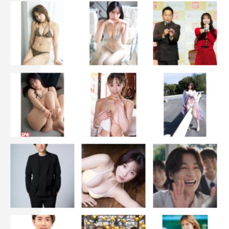
が舎弟？ バディ？ のグルメ誌編集者・菊池いづみ
（39）、助さん格さんコンビと共に、世の悩みや不正をば
ったばったと斬り伏せていく。
今度の舞台は日本のへそ・岐阜。「美濃を制すれば天下を
制す！」と織田信長が天下を目指したその岐阜で、今、
1000年の歴史を誇る伝統文化が悲鳴を上げていた。関市
の刀匠が後継者不足に悩んでいたり、長良川の鵜匠の家で
は息子の婚約者が鵜飼いが動物虐待だと騒ぎだしたり…。
ハルコのまわりに大小問わず、悩みを抱えた人間が集まっ
てくる。
「日本のへそが、今、私に助けを求めてるのよ！」
一方、いづみはいづみで39歳がけっぷちの中、オンライン
ゲームで知り合ったイケメンアバター“兼光”に恋をする。
まだ見ぬ愛しの“兼光”さまとまさかの刀匠宅でご対面する
も、“兼光”さまはアメリカ人のイケメン青年だった。
「まさか私のらんでぶーがこんな展開になるとは！」