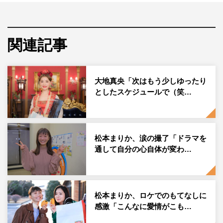
子・菊池いづみ（松本）を振り回しながら、世の中の悩み
をぶった切っていく痛快ストーリーの第2弾。脚本は前作
に続いて西荻弓絵が担当する。
関連記事
今回は舞台を岐阜に移し、ハルコの忖度のない毒舌で、出
会った人間の無駄なプライドや悩みをばっさばっさと切り
大地真央「次はもう少しゆったり
倒していく。主役の中島ハルコを演じるのは、前作に引き
としたスケジュールで（笑…
続き大地真央。そんなハルコに翻弄されつつ成長していく
アラフォー女子・菊池いづみ役の松本まりかも続投。さら
に、ハルコの助さん格さん、大谷将役の合田雅吏、若杉慎
松本まりか、涙の撮了「ドラマを
之介役の蕨野友也、いづみの上司・尾石初郎役の今野浩喜
通して自分の心自体が変わ…
も再集結する。
原作・林 真理子 コメント
松本まりか、ロケでのもてなしに
感激「こんなに愛情がこも…
中島ハルコの前作がとても評判が良く、うれしく思ってい
ました。意外だったのは、大地真央さんがこの役をとても