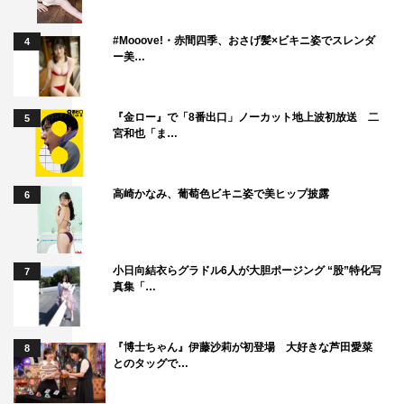
#Mooove!・赤間四季、おさげ髪×ビキニ姿でスレンダ
4
ー美…
『金ロー』で「8番出口」ノーカット地上波初放送 二
5
宮和也「ま…
高崎かなみ、葡萄色ビキニ姿で美ヒップ披露
6
小日向結衣らグラドル6人が大胆ポージング “股”特化写
7
真集「…
『博士ちゃん』伊藤沙莉が初登場 大好きな芦田愛菜
8
とのタッグで…
『最高のオバハン中島ハルコ』菊池いづみ（松本まりか）©東海テレビ