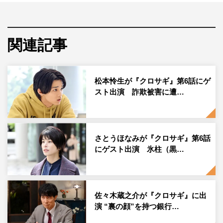
し打倒していく物語。原作は、黒丸・夏原武による漫画
「クロサギ」シリーズだ。
今作は、2013年に全42巻で完結した漫画シリーズを原作
関連記事
に、いわば“『クロサギ』完全版”として新たにドラマ化。
主人公・黒崎高志郎を平野、ヒロイン・吉川氷柱を黒島結
松本怜生が『クロサギ』第6話にゲ
菜、詐欺師界のフィクサー・桂木敏夫を三浦友和が演じ、
スト出演 詐欺被害に遭…
2022年の現代を舞台に、今の日本でリアルに起こってい
る詐欺に「クロサギ」が喰らいつく。
武田梓プロデューサー コメント
さとうほなみが『クロサギ』第6話
にゲスト出演 氷柱（黒…
◆第6話の見どころは？
中国から帰ってきた黒崎が何を思って生きていくのか。そ
して、黒崎にとって氷柱がどういう存在になっていくの
佐々木蔵之介が『クロサギ』に出
か。さまざまな新展開が巻き起こる第6話です。
演 “裏の顔”を持つ銀行…