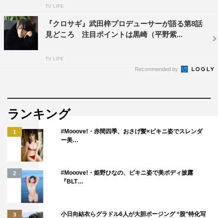
TV LIFE
『クロサギ』武田梓プロデューサーが語る第8話
見どころ 注目ポイントは黒崎（平野紫...
TV LIFE
Recommended by
ランキング
#Mooove!・赤間四季、おさげ髪×ビキニ姿でスレンダ
1
ー美…
#Mooove!・姫野ひなの、ビキニ姿で美ボディ披露
2
『BLT…
小日向結衣らグラドル6人が大胆ポージング “股”特化写
3