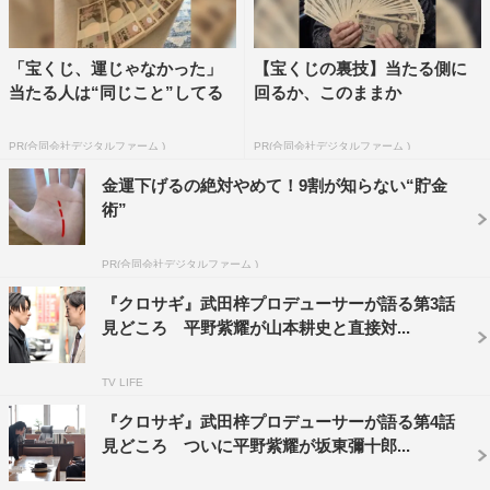
るマジックを披露する場面があるのですが、それは山本耕
史さんがリハーサルの前に遊びでやっていた姿を監督が見
「宝くじ、運じゃなかった」
【宝くじの裏技】当たる側に
て本番でも採用された形になりました。
当たる人は“同じこと”してる
回るか、このままか
PR(合同会社デジタルファーム )
PR(合同会社デジタルファーム )
『クロサギ』第6話予告動画
金運下げるの絶対やめて！9割が知らない“貯金
術”
1
2
全文表示
PR(合同会社デジタルファーム )
『クロサギ』武田梓プロデューサーが語る第3話
見どころ 平野紫耀が山本耕史と直接対...
TV LIFE
King ＆ Prince
TVLIFE
クロサギ
『クロサギ』武田梓プロデューサーが語る第4話
見どころ ついに平野紫耀が坂東彌十郎...
平野紫耀
黒島結菜