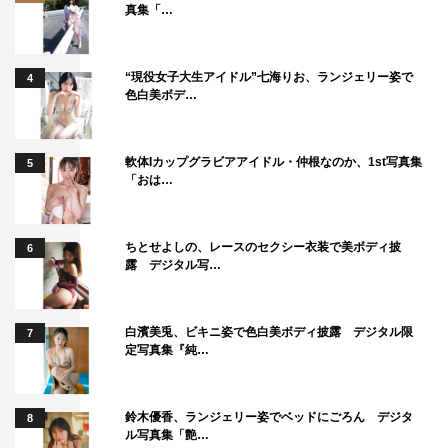
真集「…
“現役女子大生アイドル”七海りお、ランジェリー姿で
4
色白美ボデ…
軟体Iカップグラビアアイドル・仲根なのか、1st写真集
5
「おは…
ちとせよしの、レースのセクシー衣装で美ボディ披
6
露 デジタル写…
白濱美兎、ビキニ姿で色白美ボディ披露 デジタル限
7
定写真集『純…
鈴木優香、ランジェリー姿でベッドにごろん デジタ
8
ル写真集「艶…