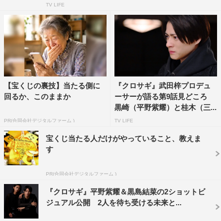
TV LIFE
【宝くじの裏技】当たる側に
『クロサギ』武田梓プロデュ
回るか、このままか
ーサーが語る第9話見どころ
黒崎（平野紫耀）と桂木（三...
PR(合同会社デジタルファーム )
TV LIFE
宝くじ当たる人だけがやっていること、教えま
す
PR(合同会社デジタルファーム )
『クロサギ』平野紫耀＆黒島結菜の2ショットビ
ジュアル公開 2人を待ち受ける未来と...