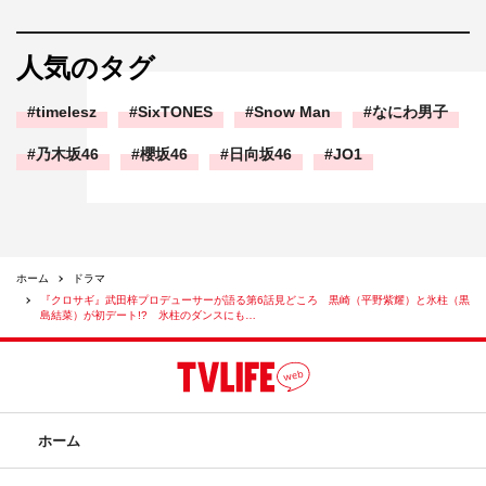
人気のタグ
timelesz
SixTONES
Snow Man
なにわ男子
乃木坂46
櫻坂46
日向坂46
JO1
ホーム
ドラマ
『クロサギ』武田梓プロデューサーが語る第6話見どころ 黒崎（平野紫耀）と氷柱（黒
島結菜）が初デート!? 氷柱のダンスにも…
ホーム