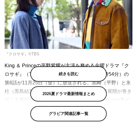
『クロサギ』©TBS
King ＆ Princeの平野紫耀が主演を務める金曜ドラマ『ク
続きを読む
ロサギ』（TBS系 毎週金曜 午後10時～10時54分）の
第6話が11月25日（金）に放送される。黒崎（平野）と氷
柱（黒島結菜）の初デートなど、さまざまな新展開が巻き
2026夏ドラマ最新情報まとめ
起こる第6話の放送を前に、武田梓プロデューサーが見ど
ころや注目シーンを語った。
グラビア関連記事一覧
本作は、詐欺によって家族を失った主人公が、“詐欺師を
だます詐欺師”クロサギとなって、本当の「敵」を探し出