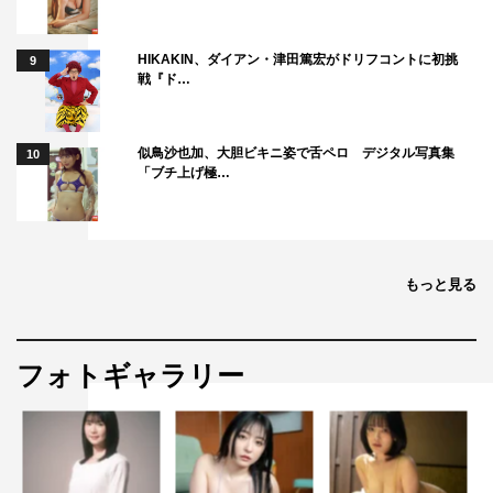
HIKAKIN、ダイアン・津田篤宏がドリフコントに初挑
9
戦『ド…
似鳥沙也加、大胆ビキニ姿で舌ペロ デジタル写真集
10
「ブチ上げ極…
もっと見る
フォトギャラリー