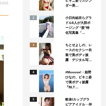
ビキニ姿でスレン
月20日
ダー美…
小日向結衣らグラ
2
ドル6人が大胆ポ
ージング “股”特
化写真集「…
ちとせよしの、レ
3
ースのセクシー衣
装で美ボディ披
露 デジタル写…
#Mooove!・姫野
4
ひなの、ビキニ姿
で美ボディ披露
『BLT…
軟体Iカップグラ
5
ビアアイドル・仲