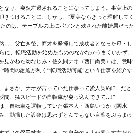
となり、突然左遷されることになってしまう。事実上の
叩きつけることに。しかし、“夏美ならきっと理解して
いたのは、テーブルの上にポツンと残された離婚届だっ
然…。父亡き後、商才を発揮して成功者となった母・し
らに、転職活動を始めたもののなかなかうまくいかず、
を見かねた幼なじみ・佐久間ナオ（西田尚美）は、意味
”“時間の融通が利く”“転職活動可能”という仕事を紹介す
、まさか、ナオが言っていた仕事って愛人契約
!?
だと
瞬間、猛スピードの自転車が突っ込んできて…
!?
は、自転車を運転していた張本人・西島いつか（関水
み、動揺した設楽は思わずとんでもない言葉をぶちまけ
すず（久保田紗友）、そして自分の３人が暮らす女だら