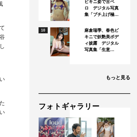
ビキニ姿で舌ペ
風
ロ デジタル写真
集「ブチ上げ極…
て
麻倉瑞季、春色ビ
10
谷
キニで妖艶美ボデ
ィ披露 デジタル
し
写真集「生意…
し
もっと見る
い
た
フォトギャラリー
い