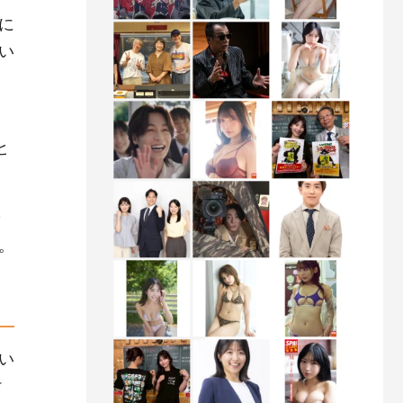
に
い
ヒ
。
い
け