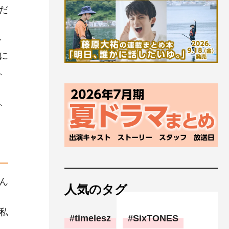
だ
分
に
、
、
ん
人気のタグ
私
timelesz
SixTONES