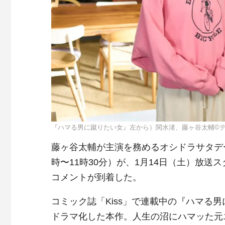
『ハマる男に蹴りたい女』左から）関水渚、藤ヶ谷太輔©
藤ヶ谷太輔が主演を務めるオシドラサタデ
時〜11時30分）が、1月14日（土）放
コメントが到着した。
コミック誌「
Kiss
」で連載中の『ハマる男
ドラマ化した本作。人生の沼にハマッた元