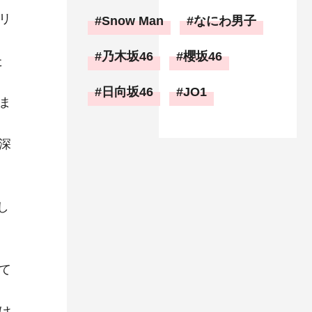
リ
Snow Man
なにわ男子
く
乃木坂46
櫻坂46
た
日向坂46
JO1
ま
深
し
て
け