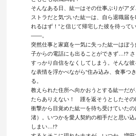
そんなある日、紘一はその仕事ぶりがアダ
ストラだと気づいた紘一は、自ら退職届を
れるはず！”と信じて帰宅した彼を待って
――。
突然仕事と家庭を一気に失った紘一はぼう
子からの電話にも出ることができず…
!?
さ
すっかり自信をなくしてしまう。そんな彼
な表情を浮かべながら“住み込み、食事つき
る。
教えられた住所へ向かおうとする紘一だが
たらありえない！ 踵を返そうとしたその
衝撃から目覚めた紘一を待ち受けていたの
渚）。いつかを愛人契約の相手だと思い込
しまい…
!?
するとそこに現れたナオが、いつか、増田