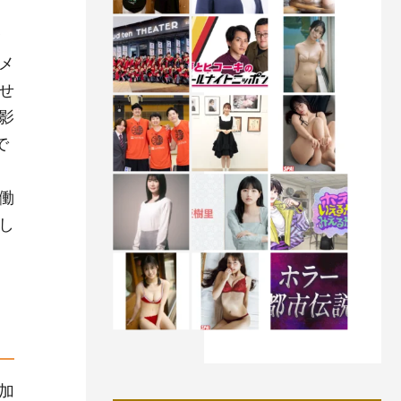
ッ
メ
せ
影
で
働
し
加