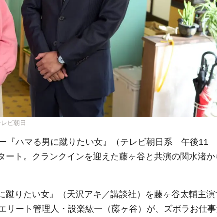
テレビ朝日
ー『ハマる男に蹴りたい女』（テレビ朝日系 午後11
送スタート。クランクインを迎えた藤ヶ谷と共演の関水渚か
に蹴りたい女』（天沢アキ／講談社）を藤ヶ谷太輔主演
エリート管理人・設楽紘一（藤ヶ谷）が、ズボラお仕事