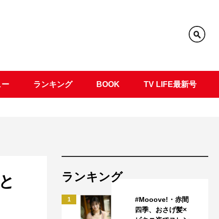
ュー
ランキング
BOOK
TV LIFE最新号
ランキング
と
#Mooove!・赤間
1
四季、おさげ髪×