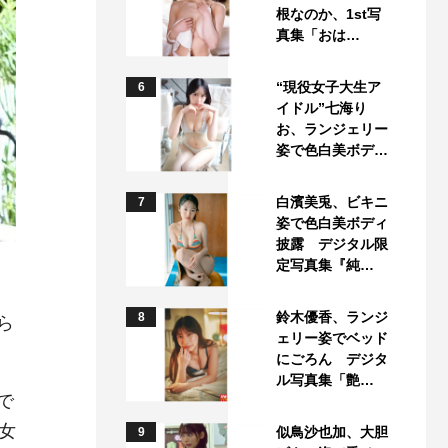
根なのか、1st写
真集「おは…
“現役女子大生ア
6
イドル”七海り
お、ランジェリー
姿で色白美ボデ…
白濱美兎、ビキニ
7
姿で色白美ボディ
披露 デジタル限
定写真集『純…
鈴木優香、ランジ
8
ら
ェリー姿でベッド
にごろん デジタ
ル写真集「艶…
で
女
似鳥沙也加、大胆
9