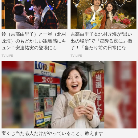
しかし、どこまでも自由でポジティブな一星は、恋をした
ら無邪気で一直線。なんと第2話では、鈴の手話を見て思
いっきり笑顔になったかと思えば、鈴を引っ張って突然デ
鈴（吉高由里子）と一星（北村
吉高由里子＆北村匠海が“思い
ートを決行。2人は一緒に映画を鑑賞したり、ハンバーガ
匠海）のもどかしい距離感にキ
出の場所”で『星降る夜に』撮
ー屋さんでランチをしたりと、早くもドキドキの展開に身
ュン！安達祐実の登場にも...
了！「当たり前の日常にな...
を委ねていく。
TV LIFE
TV LIFE
ところが、“子犬男子”一星はやはりここでも“子犬”スピリ
ット全開。「なんで映画を一緒に見なきゃいけないの…」
と思っていたはずが、映画鑑賞中に号泣する鈴を見て、か
らかうようないじわるばかりを発する一星。話しているう
ちに2人の年の差が
10
歳だと判明するも、「たった
10個
だ
ろ」と気にも留めないわりに、ソースを口元にくっつけた
り、むくれたり…。
そんな一星を見て「子供だな」と言いながらも、なんだか
宝くじ当たる人だけがやっていること、教えます