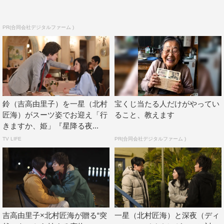
んだほほ笑ましく見守り、柔らかな笑顔を見せる鈴。一星
の強引さに戸惑いながらも、その天性の愛らしさと自由な
PR(合同会社デジタルファーム )
生きざまについつい魅入られ、窮屈に生きがちだった鈴の
心は徐々にほぐれていく。
鈴（吉高由里子）を一星（北村
宝くじ当たる人だけがやってい
匠海）がスーツ姿でお迎え「行
ること、教えます
きますか、姫」『星降る夜...
TV LIFE
PR(合同会社デジタルファーム )
『星降る夜に』©テレビ朝日
吉高由里子×北村匠海が贈る“突
一星（北村匠海）と深夜（ディ