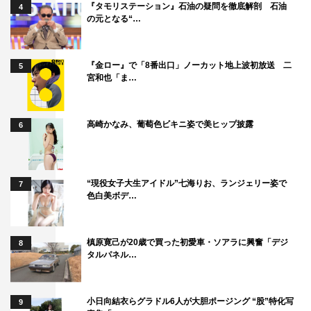
シーンをやりとげた2人に現場で拍手が巻き起こったとい
『タモリステーション』石油の疑問を徹底解剖 石油
4
の元となる“…
う居酒屋シーンは必見だ。
さらに第2話では、「子どもなんていらない」と言い放つ
『金ロー』で「8番出口」ノーカット地上波初放送 二
5
妊婦（清水くるみ）をめぐり、深夜が暴走。赤ちゃんのこ
宮和也「ま…
とを思うあまり、自分が考える幸せへと妊婦を誘導しよう
とし、鈴から「自分の考えを押し付けるな」と注意されて
高崎かなみ、葡萄色ビキニ姿で美ヒップ披露
6
しまう。そんなポンコツで経験不足だが、人一倍心優しい
深夜の過去、かつて医療裁判を抱え、大学病院を去らざる
を得なかった鈴の新たな過去の片鱗も明らかになる。
“現役女子大生アイドル”七海りお、ランジェリー姿で
7
色白美ボデ…
槙原寛己が20歳で買った初愛車・ソアラに興奮「デジ
8
タルパネル…
小日向結衣らグラドル6人が大胆ポージング “股”特化写
9