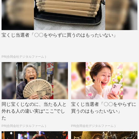
宝くじ当選者「〇〇をやらずに買うのはもったいない」
PR(合同会社デジタルファーム )
『星降る夜に』©テレビ朝日
そんな本作が、1月
24
日（火）に待望の第2話をオンエ
ア。第1話で亡き母の遺品整理を通し、まっすぐで温かい
一星に心を救われた鈴。ラストシーンでは、出逢った日に
返しそびれたマフラーを手に、海辺にいる一星に再び会い
同じ宝くじなのに、当たる人と
宝くじ当選者「〇〇をやらずに
に行った鈴は「あなたに母の遺品を整理してもらえて、よ
外れる人の違い実は“ここ”でし
買うのはもったいない」
かった。ありがとう」と本心を伝えつつ、覚えたての手話
た
で「でもお前のキス、大したことなかったけどな」と反撃
PR(合同会社デジタルファーム )
PR(合同会社デジタルファーム )
する。