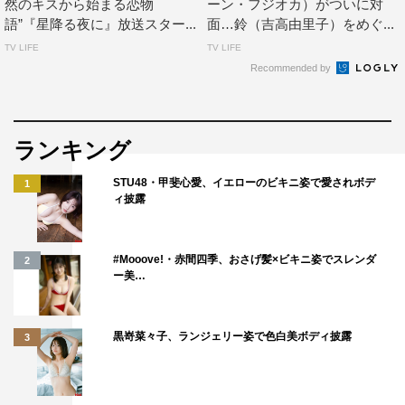
そして、その先に待ち受けているのは…第1話もビックリ
然のキスから始まる恋物
ーン・フジオカ）がついに対
語”『星降る夜に』放送スター...
面…鈴（吉高由里子）をめぐ...
の急展開。「雪宮鈴、好きだ！」と、なんと雪が舞い降り
TV LIFE
TV LIFE
る踏切で、一星が鈴に突然の告白。果たして、鈴の何が一
Recommended by
星の心をここまでつかんだのか。そのすべては第2話で明
らかになる。
さらに今夜は、第1話で「『
AV
』と『駅弁』の手話を知る
ランキング
日が来るとは思わなかったな
www
」など大反響を呼ぶと
STU48・甲斐心愛、イエローのビキニ姿で愛されボデ
1
同時に、ろう者からも「高速すぎて驚いた」「自分たちが
ィ披露
普段話しているスピードと同じでうれしくなった」など、
絶賛の声が上がっている一星と親友・佐藤春（千葉雄大）
#Mooove!・赤間四季、おさげ髪×ビキニ姿でスレンダ
2
の下ネタ手話トークも再び展開。
ー美…
しかも、今回はそこに鈴も参加することに。欧米と日本の
AV
の違いを高速手話で熱弁する一星、それを通訳する
黒嵜菜々子、ランジェリー姿で色白美ボディ披露
3
春、興味津々に前のめり体勢で聞き入る鈴…というユニー
クなシーンで、3か月前から練習し続けて迎えた撮影日、