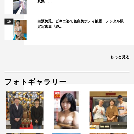
真集「…
白濱美兎、ビキニ姿で色白美ボディ披露 デジタル限
10
定写真集『純…
『星降る夜に』©テレビ朝日
番組情報
もっと見る
『星降る夜に』
テレビ朝日系
フォトギャラリー
毎週火曜 午後9時～9時
54分
番組公式HP：
https://www.tv-asahi.co.jp/hoshifuru_yoruni/