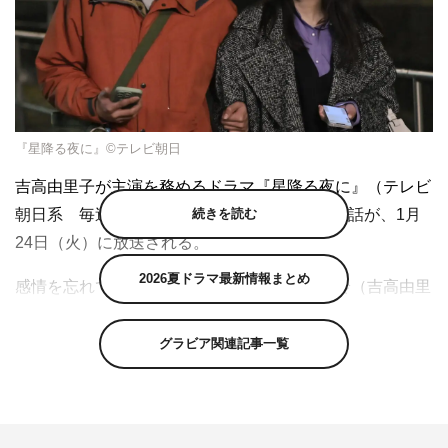
『星降る夜に』©テレビ朝日
吉高由里子が主演を務める
ドラマ『星降る夜に』（テレビ
朝日系 毎週火曜 午後9時～9時54分）の第2話が、1月
続きを読む
24日（火）に放送される。
2026夏ドラマ最新情報まとめ
感情を忘れて孤独に生きる産婦人科医・雪宮鈴（吉高由里
子）と、音のない世界で自由に生きる
10
歳下の遺品整理
士・柊一星（北村匠海）という、命のはじまりと終わりを
グラビア関連記事一覧
つかさどる対照的な2人が、星降る夜の出会いを機に、世
の中のさまざまな既成概念を鮮やかに飛び越えながら運命
の恋を育んでいく『星降る夜に』。