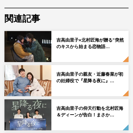
1月17日、開始1分半での突然のキスと共に描かれた鈴と
一星の出逢いで幕を開けるや、鮮烈なときめき展開で瞬く
関連記事
間に視聴者の心を奪い、放送中盤以降は
Twitter
世界トレン
ド1位にもランクイン。第1話の
TVer
見逃し配信の再生回
数が、1月
17
日夜から
22
日までの6日間で
255
万回を突破と
吉高由里子×北村匠海が贈る“突然
のキスから始まる恋物語…
驚異のスピードで、テレビ朝日歴代最速記録を樹立した。
衝撃的な恋のはじまりはもちろん、
45
歳の新人ドクター・
佐々木深夜（ディーン・フジオカ）の愛らしいポンコツぶ
吉高由里子の親友・近藤春菜が初
りにハマる視聴者が続出。鈴に「おいで」と言われてオロ
の妊婦役で『星降る夜に』…
オロ後をついていくシーンでは、「ついていくおディーン
犬すぎる」「しつけされてるワンコ」と、ディーンが見せ
る新たな一面が大きな話題を呼んだ。
吉高由里子の仰天行動を北村匠海
＆ディーンが告白！まさか…
さらに、ただ胸キュンするだけでなく、涙する視聴者も続
出。鈴は、自身の母親・愛子（岸本加世子）を突然亡く
し、遺品整理士として母親の遺品を整理した一星と再会。