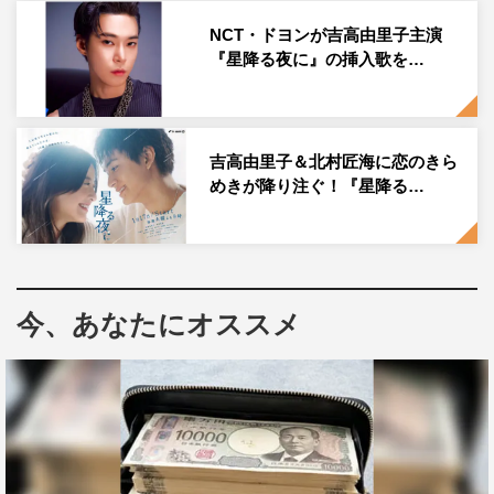
一星が、鈴や依頼人たちに「孤独死だから寂しかったと決
NCT・ドヨンが吉高由里子主演
『星降る夜に』の挿入歌を…
めつけるのは違う」と伝えるシーンでは、人が生きること
と死ぬことに優しく寄り添う、一星の価値観に称賛の声が
上がった。
吉高由里子＆北村匠海に恋のきら
また、吉高の親友・近藤春菜（ハリセンボン）が汗だくで
めきが降り注ぐ！『星降る…
熱演した「おかあさーん！」と絶叫しながらの出産シーン
では、「笑えるのに泣けるのずるい」という声が。大石静
が描く魅力たっぷりのストーリー展開に、
SNS
上には「笑
いあり涙あり…感情が大忙し とってもすてきでした」
今、あなたにオススメ
「ほんとに神作。来週が待てない」など、熱い声があふれ
ている。