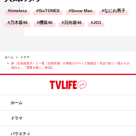
timelesz
SixTONES
Snow Man
なにわ男子
乃木坂46
櫻坂46
日向坂46
JO1
ホーム
ドラマ
鈴（吉高由里子）と一星（北村匠海）が突然のデートで急接近！手話で紡ぐ一星からの
告白も…『星降る夜に』第2話
ホーム
ドラマ
バラエティ