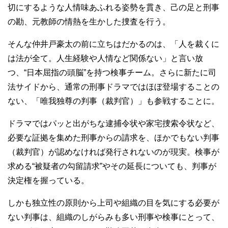
切にするような人情味あふれる姿勢を貫き、己の足と刑事
の勘、元教師の情熱を生かした捜査を行う。
そんな仲井戸豪太の前に立ちはだかるのは、「人を裁くに
は法が全て。人生経験や人情など関係ない」と言い放
つ、“日本屈指の頭脳”を持つ検事チーム。さらに新たに司
法サイドから、通常の刑事ドラマではほぼ登場することの
ない、「唯我独尊の判事（裁判官）」も参戦することに。
ドラマではパッと出がちな逮捕令状や家宅捜索令状など、
必要な証拠を集めた刑事からの請求を、ほかでもない判事
（裁判官）が認めなければ発行されないのが現実。検事が
求める“被疑者の勾留請求”やその延長についても、判事が
決定権を握っている。
しかも独立性の原則から上司や組織の目を気にする必要が
ない判事は、組織のしがらみも多い刑事や検事にとって、