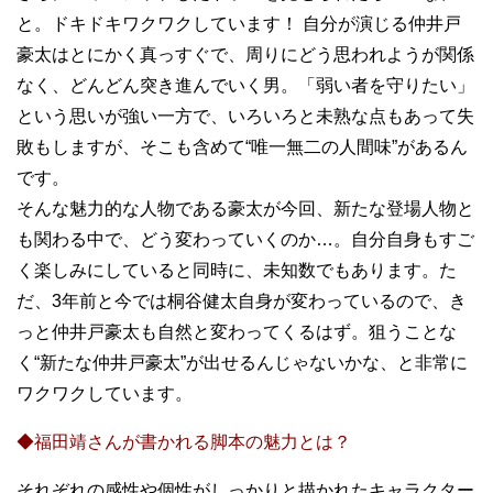
と。ドキドキワクワクしています！ 自分が演じる仲井戸
豪太はとにかく真っすぐで、周りにどう思われようが関係
なく、どんどん突き進んでいく男。「弱い者を守りたい」
という思いが強い一方で、いろいろと未熟な点もあって失
敗もしますが、そこも含めて“唯一無二の人間味”があるん
です。
そんな魅力的な人物である豪太が今回、新たな登場人物と
も関わる中で、どう変わっていくのか…。自分自身もすご
く楽しみにしていると同時に、未知数でもあります。た
だ、3年前と今では桐谷健太自身が変わっているので、き
っと仲井戸豪太も自然と変わってくるはず。狙うことな
く“新たな仲井戸豪太”が出せるんじゃないかな、と非常に
ワクワクしています。
◆福田靖さんが書かれる脚本の魅力とは？
それぞれの感性や個性がしっかりと描かれたキャラクター