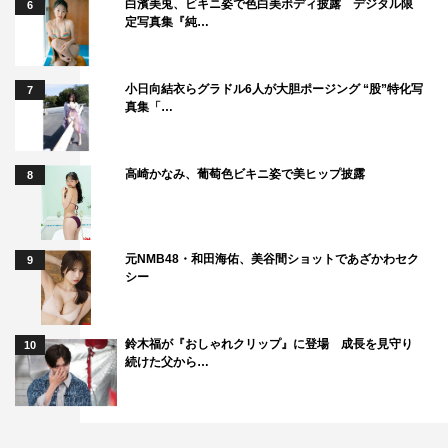
白濱美兎、ビキニ姿で色白美ボディ披露 デジタル限
6
定写真集『純…
小日向結衣らグラドル6人が大胆ポージング “股”特化写
7
真集「…
高崎かなみ、葡萄色ビキニ姿で美ヒップ披露
8
元NMB48・和田海佑、美谷間ショットであざかわセク
9
シー
鈴木福が『おしゃれクリップ』に登場 成長を見守り
10
続けた父から…