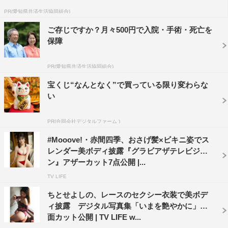
PR(愛知県共済生活協同組合)
ご存じですか？月々500円で入院・手術・死亡を
保障
PR(愛知県共済生活協同組合)
宝くじ“なんとなく”で買っている限り変わらな
い
PR(合同会社デジタルファーム )
#Mooove!・赤間四季、おさげ髪×ビキニ姿でス
レンダー美ボディ披露『グラビアザテレビジョ
ン』アザーカット7点公開 |...
TV LIFE
ちとせよしの、レースのセクシー衣装で美ボデ
ィ披露 デジタル写真集「いまを艶やかに」誌
面カット公開 | TV LIFE w...