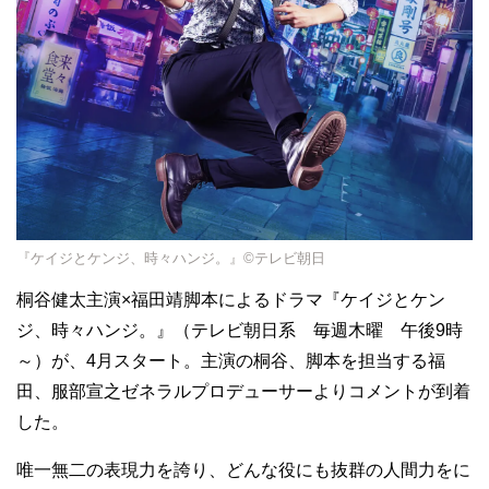
『ケイジとケンジ、時々ハンジ。』©テレビ朝日
桐谷健太主演×福田靖脚本によるドラマ『ケイジとケン
ジ、時々ハンジ。』（テレビ朝日系 毎週木曜 午後9時
～）が、4月スタート。主演の桐谷、脚本を担当する福
田、服部宣之ゼネラルプロデューサーよりコメントが到着
した。
唯一無二の表現力を誇り、どんな役にも抜群の人間力をに