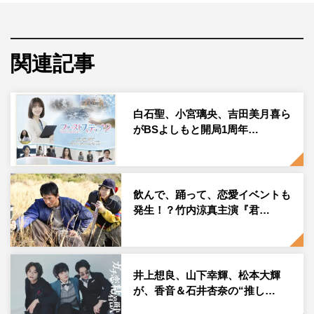
ドラマ化。
小宮と井上がW主演を務め、放送時には「ずっと涙が止ま
関連記事
らない」「ドラマ史上最も泣いた」と視聴者から泣ける
BLドラマの最高傑作として強い反響があり、完全版を熱
望する声が多く上がっていた。今回小林監督の手により未
白石聖、小宮璃央、吉田美月喜ら
公開映像を含め再編集され、『永遠の昨日 完全版』とし
がBSよしもと開局1周年…
て放送される。
4月13日（木）からMBS、テレビ神奈川での放送がスター
トし、群馬テレビ、とちテレ、テレ玉、チバテレでも順次
飲んで、踊って、恋愛イベントも
発生！？竹内涼真主演『君…
放送。TVer、MBS動画イズムでは見逃し配信を予定して
いる。
完全版の放送に寄せた小宮・井上、小林監督、原作者の榎
田のコメントは下記に掲載。
井上想良、山下幸輝、松本大輝
が、香音＆石井杏奈の“推し…
山田浩一役：小宮璃央 コメント