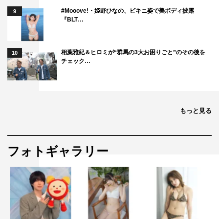
#Mooove!・姫野ひなの、ビキニ姿で美ボディ披露
9
『BLT…
公式サイト：
https://www.mbs.jp/eien/
公式Twitter：@tunku_shower
公式 Instagram：@tunku_shower
相葉雅紀＆ヒロミが“群馬の3大お困りごと”のその後を
10
チェック…
©「永遠の昨日」製作委員会・MBS
もっと見る
フォトギャラリー
井上想良
小宮璃央
永遠の昨日