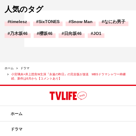
人気のタグ
timelesz
SixTONES
Snow Man
なにわ男子
乃木坂46
櫻坂46
日向坂46
JO1
ホーム
ドラマ
小宮璃央×井上想良W主演『永遠の昨日』の完全版が放送 MBSドラマシャワー枠継
続、新作は6月から【コメントあり】
ホーム
ドラマ