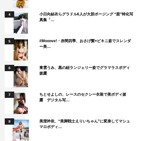
世界190以上の国と地域での放送と配信中
小日向結衣らグラドル6人が大胆ポージング “股”特化写
4
真集「…
出演：小宮璃央、井上想良
大友花恋、新原泰佑、鳴海唯、中村優一、朝井大智、北原
里英、小林涼子／松村雄基
#Mooove!・赤間四季、おさげ髪×ビキニ姿でスレンダ
5
ー美…
原作：榎田尤利『永遠の昨日』（角川文庫/KADOKAWA
刊）
東雲うみ、黒の紐ランジェリー姿でグラマラスボディ
6
監督・脚本：小林啓一
披露
音楽：坂東邑真
オープニング主題歌：Ayumu Imazu「Sunshower」
ちとせよしの、レースのセクシー衣装で美ボディ披
7
（WARNER MUSIC JAPAN）
露 デジタル写…
エンディング主題歌：久保あおい「遠い夏の日」
（premium sound production）
美澄衿依、“美脚戦士えりいちゃん”に変身してマシュ
8
制作プロダクション：ヒューマックスシネマ
マロボディ…
協力プロダクション：NeedyGreedy
製作：「永遠の昨日」製作委員会・MBS