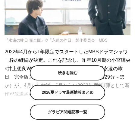
『永遠の昨日 完全版』©「永遠の昨日」製作委員会・MBS
2022年4月から1年限定でスタートしたMBSドラマシャワ
ー枠の継続が決定。これを記念し、昨年10月期の小宮璃央
×井上想良W主演『永遠の昨日』の再編集版『永遠の昨
続きを読む
日 完全版』（MBSほか 毎週木曜 深夜1時29分～ほ
か）が、4月から放送。6月からは2023年度第1弾として新
2026夏ドラマ最新情報まとめ
作が放送される。
『永遠の昨日』は、交通事故に遭った高校生の浩一（小
グラビア関連記事一覧
宮）と同級生の満（井上）が心を通わせ、生と性を見つめ
て懸命に“生きた”2人の姿を描いた榎田尤利のBLのレジェ
ンド原作を、「恋は光」（2022）の小林啓一監督により