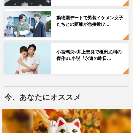
『永遠の昨日』にて山田浩一役を演じさせていただきまし
動物園デートで男装イケメン女子
た。
たちとの距離が急接近!?…
小宮璃央です！
放送が終わり早3カ月。
僕にとってもすごくうれしいお知らせでした。
小宮璃央×井上想良で榎田尤利の
放送中のみならず、放送が終わった後でも『永遠の昨日』
傑作BL小説『永遠の昨日…
を好きでいてくださる方々が多くうれしい限りです。
この作品を盛り上げてくださった皆さまに感謝しておりま
す。
完全版放送を楽しみにお待ちください！
今、あなたにオススメ
僕自身もとても楽しみにしています！
青海満役役：井上想良 コメント
『永遠の昨日 完全版』の放送が決定致しました。自分の