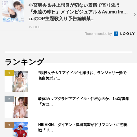
ドラマシャワー『永遠の昨日 完全版』
（全8話）
小宮璃央＆井上想良が切ない表情で寄り添う
MBS：2023年4月13日（木）スタート 毎週木曜 深夜1
『永遠の昨日』メインビジュアル＆Ayumu Ima
zuのOP主題歌入り予告編解禁...
時29分～
テレビ神奈川：2023年4月13日（木）スタート 毎週木
TV LIFE
Recommended by
曜 深夜1時～
群馬テレビ：2023年4月18日（火）スタート 毎週火曜
深夜0時30分～
ランキング
とちテレ：2023年4月19日（水）スタート 毎週水曜 深
夜1時～
“現役女子大生アイドル”七海りお、ランジェリー姿で
1
色白美ボデ…
テレ玉：2023年4月20日（木）スタート 毎週木曜 午後
11時～
チバテレ：2023年4月20日（木）スタート 毎週木曜 午
軟体Iカップグラビアアイドル・仲根なのか、1st写真集
2
後11時～ ほか
「おは…
＜配信＞
HIKAKIN、ダイアン・津田篤宏がドリフコントに初挑
3
TVer、MBS動画イズムで見逃し配信1週間あり（全8話）
戦『ド…
Huluにて配信中