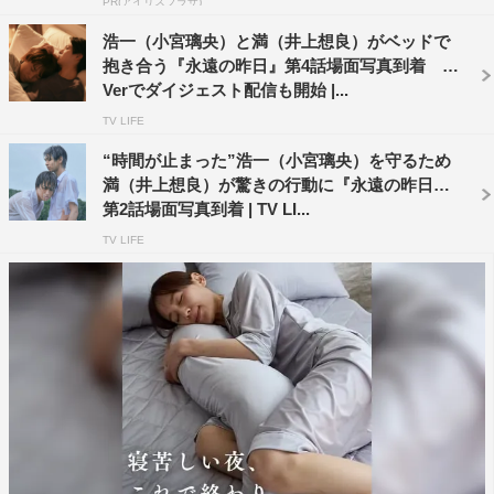
PR(アイリスプラザ)
した。視聴者の皆さまがお気づきにならないようなことば
かりなのですが、楽しんでいただけると幸いです。
浩一（小宮璃央）と満（井上想良）がベッドで
抱き合う『永遠の昨日』第4話場面写真到着 T
原作：榎田尤利 コメント
Verでダイジェスト配信も開始 |...
TV LIFE
皆さま、『永遠の昨日』が帰ってきますよー！
“時間が止まった”浩一（小宮璃央）を守るため
小林監督が再編集してくださり、完全版として再び放映さ
満（井上想良）が驚きの行動に『永遠の昨日』
れるのです。これは大変珍しい試みとのことで、この作品
第2話場面写真到着 | TV LI...
を愛してくださり、たくさんの感想や応援を届けてくださ
TV LIFE
った皆さまのおかげです。原作者として、心から御礼申し
上げます。
昨年、夏の雨とともに現れた浩一とみっちゃん（満）。2
人の物語は桜の中で再編集され、緑の輝く頃、再び皆さま
にお目にかかります。初めてご覧になる方も、2回目の方
も、「いやもう数え切れないです」な方も、楽しみにお待
ちくださいませ！