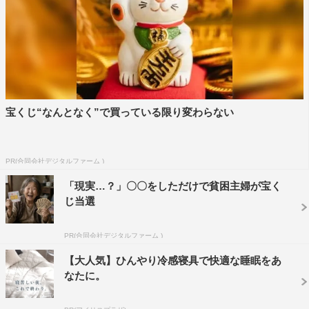
初主演ドラマがもう一度放送されること、またたくさんの
方に見ていただけることがとてもうれしいです。
満と浩一の2人の世界は2人にしか分からないもので、2人
だけのもので。そんな世界を楽しんでいただければと思い
ますし、小林監督がその世界をさらにすてきなものにして
くださいました。
宝くじ“なんとなく”で買っている限り変わらない
全てのキャストの皆さん、スタッフさんがこのメンバーだ
ったからこそ作れた作品です。『永遠の昨日』を好きにな
PR(合同会社デジタルファーム )
ってくれる人がもっと増えますように。
「現実…？」〇〇をしただけで貧困主婦が宝く
じ当選
監督：小林啓一 コメント
オリジナルの『永遠の昨日』が完璧版だとすると、今回の
PR(合同会社デジタルファーム )
完全版は完全（に僕の自己満足）版と思っていただければ
【大人気】ひんやり冷感寝具で快適な睡眠をあ
ありがたいです。ギリギリまで悩んで選択しなかったショ
なたに。
ットやモノローグをほんの少しだけ追加させていただきま