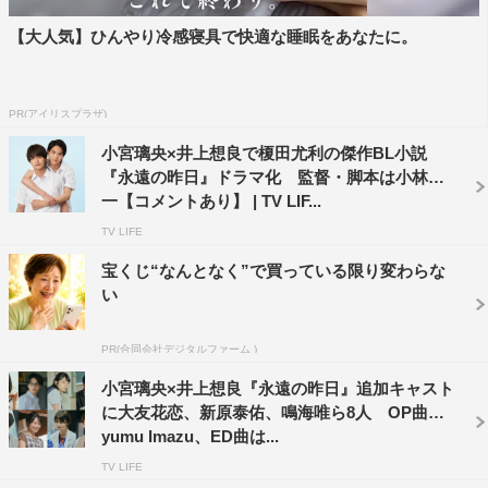
MBSプロデューサー コメント
【大人気】ひんやり冷感寝具で快適な睡眠をあなたに。
2022年4月からKADOKAWAさんのBLドラマレーベル「ト
ゥンク」と期間限定でコラボを始めて早一年。さまざまな
PR(アイリスプラザ)
愛の在り方を描く作品の中で、想像を超えた実りある出会
いがありました。
小宮璃央×井上想良で榎田尤利の傑作BL小説
『永遠の昨日』ドラマ化 監督・脚本は小林啓
素晴らしいお芝居で生きてくださったキャストの皆さま、
一【コメントあり】 | TV LIF...
美しく胸を突く物語を作り上げてくださったクリエイター
TV LIFE
の皆さま、何よりも熱い思いを寄せてくださった視聴者の
宝くじ“なんとなく”で買っている限り変わらな
皆さまに深く深く感謝をし、さらなる愛情と情熱を込めて
い
「ドラマシャワー」枠を継続させていただく運びとなりま
した。
PR(合同会社デジタルファーム )
どうか皆さまとともに、胸を躍らせる新たな旅ができます
小宮璃央×井上想良『永遠の昨日』追加キャスト
ように。
に大友花恋、新原泰佑、鳴海唯ら8人 OP曲はA
yumu Imazu、ED曲は...
番組情報
TV LIFE