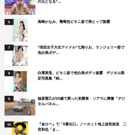
の元となる“…
高崎かなみ、葡萄色ビキニ姿で美ヒップ披露
6
“現役女子大生アイドル”七海りお、ランジェリー姿で
7
色白美ボデ…
白濱美兎、ビキニ姿で色白美ボディ披露 デジタル限
8
定写真集『純…
槙原寛己が20歳で買った初愛車・ソアラに興奮「デジ
9
タルパネル…
『金ロー』で「8番出口」ノーカット地上波初放送 二
10
宮和也「ま…