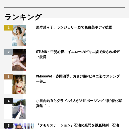
©フジテレビ
ランキング
黒嵜菜々子、ランジェリー姿で色白美ボディ披露
1
STU48・甲斐心愛、イエローのビキニ姿で愛されボデ
2
ィ披露
トム・ブラウン
みちお
夏子
#Mooove!・赤間四季、おさげ髪×ビキニ姿でスレンダ
3
ー美…
小日向結衣らグラドル6人が大胆ポージング “股”特化写
4
真集「…
『タモリステーション』石油の疑問を徹底解剖 石油
5