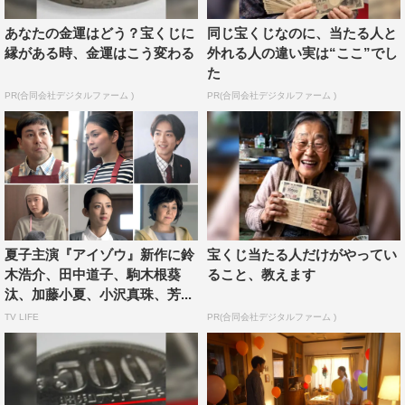
未解決事件の再捜査のきっかけとなるキーマン・江崎を演
あなたの金運はどう？宝くじに
同じ宝くじなのに、当たる人と
じるのはトム・ブラウンのみちお。数多くのバラエティ番
縁がある時、金運はこう変わる
外れる人の違い実は“ここ”でし
組などに出演し人気を博しながら、2019年10月には『シ
た
ャーロック』でコンビでドラマ初出演を果たしたほか、み
PR(合同会社デジタルファーム )
PR(合同会社デジタルファーム )
ちおが漫画「巨大生物ばかりの異世界をパルクールと足場
スキルで無双する。」で原作を担当するなど、ジャンル問
わず活躍している。
ニコニコしながら狂気を感じさせる行動や言動が注目を集
めることもあるみちおが、安座間たちを驚かせる狂気に満
夏子主演『アイゾウ』新作に鈴
宝くじ当たる人だけがやってい
ちた男・江崎を演じる。窃盗や強盗で何度も逮捕されてき
木浩介、田中道子、駒木根葵
ること、教えます
た江崎は、「事件から10年後の今、なぜ出頭したのか？」
汰、加藤小夏、小沢真珠、芳...
と尋ねられ、「10周年記念ですよ」と不気味な笑みを浮か
TV LIFE
PR(合同会社デジタルファーム )
べる。果たして、江崎は犯人なのか。
また3月28日は、2015年、アメリカ・ミズーリ州で起き
た“ディーディー・ブランチャード殺人事件”をモチーフに