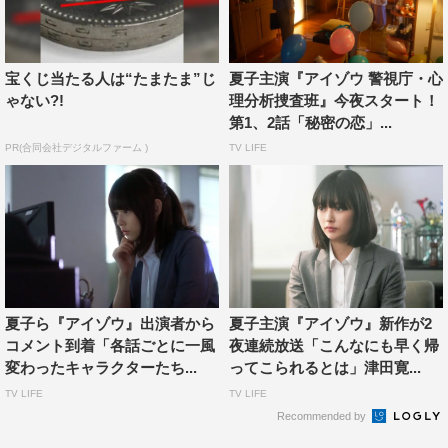
した「奇跡の親子」を放送。病を抱える娘とそれを支える
母。2人は洪水から生還したことをきっかけに“奇跡の親
宝くじ当たる人は“たまたま”じ
夏子主演『アイゾウ 警視庁・心
子”として有名な親子だったが、ある日、母が何者かに殺
ゃない?!
理分析捜査班』今夜スタート！
害されたことをきっかけに、とんでもない真実が明らかに
第1、2話「秘密の恋」...
なる。
PR(合同会社デジタルファーム )
TV LIFE
番組情報
『アイゾウ 警視庁・心理分析捜査班』
フジテレビ ※関東ローカル
「殺しのピエロ」2023年3月27日（月）深夜0時25分～1
時25分
夏子ら『アイゾウ』出演者から
夏子主演『アイゾウ』新作が2
「奇跡の親子」2023年3月28日（火）深夜0時25分～1時
コメント到着「各話ごとに一風
夜連続放送「こんなにも早く帰
変わったキャラクターたち...
ってこられるとは」津田寛...
25分
TV LIFE
TV LIFE
公式HP：
https://www.fujitv.co.jp/kayoactionaizo/
Recommended by
公式Instagram：
https://www.instagram.com/aizo_fujitv/