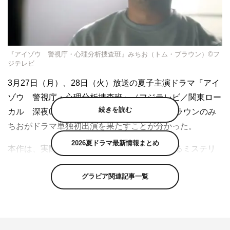
『アイゾウ 警視庁・心理分析捜査班』みちお（トム・ブラウン）©フ
ジテレビ
3月27日（月）、28日（火）放送の夏子主演ドラマ『アイ
ゾウ 警視庁・心理分析捜査班』（フジテレビ／関東ロー
続きを読む
カル 深夜0時25分～1時25分）で、トム・ブラウンのみ
ちおがドラマ単独初出演を果たすことが分かった。
2026夏ドラマ最新情報まとめ
本作は、実際に起きた衝撃の“男女愛憎劇を巡るミステリ
ー事件”を、「もし、今の日本で起きたら？」という視点
グラビア関連記事一覧
でドラマ化。主人公の刑事たちが複雑怪奇な“愛憎”事件の
真相を追求していく。
夏子が演じるのは、男女の愛憎事件を専門に扱う「警視庁
心理分析捜査班」通称“アイゾウ課”に所属する、たった一