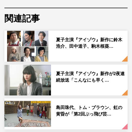
人の刑事・安座間霧子。彼女自身、職場の上司にストーカ
ー行為を働き、左遷された過去が。しかし、免職にはされ
関連記事
ず、安座間のために“アイゾウ課”が設置され、常識を覆し
た独自の捜査で愛憎事件の真相を暴くことに。安座間を支
夏子主演『アイゾウ』新作に鈴木
える捜査一課のベテラン刑事・久世麟太郞を津田寛治、捜
浩介、田中道子、駒木根葵…
査一課の新米刑事・三好慧を水石亜飛夢が演じる。
また、3月27日放送の「殺しのピエロ」に鈴木浩介、田中
道子、駒木根葵汰、３月
28
日放送の「奇跡の親子」に加藤
夏子主演『アイゾウ』新作が2夜連
小夏、小沢真珠、芳本美代子が出演する。
続放送「こんなにも早く…
「殺しのピエロ」のモチーフは、1990年、アメリカ・フ
ロリダ州で起きた“マーリーン・ウォーレン殺人事件”。本
島田珠代、トム・ブラウン、虹の
作では、この事件を現代の日本を舞台に置き換えてストー
黄昏が「第2回ぶっ飛び芸…
リーを設定。
10年前、宇井真理子が息子・宇井啓馬の目の前で殺害され