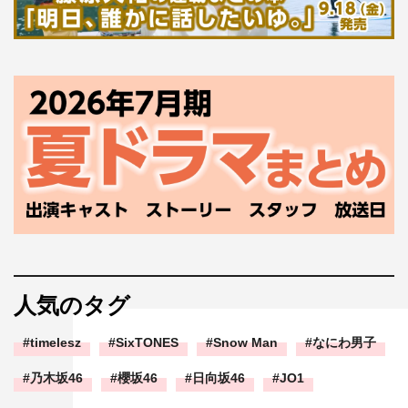
人気のタグ
timelesz
SixTONES
Snow Man
なにわ男子
乃木坂46
櫻坂46
日向坂46
JO1