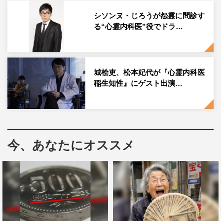
る事件が発生。「ピエロがお母さんを殺した」と啓馬が証
シソンヌ・じろうが怨霊に問診す
言したが、捜査は難航して未解決事件に。しかし、別の窃
る“心霊内科医”役でドラ…
盗事件で逮捕されていた江崎藤次郎（みちお）が「私が殺
しました」と自供。当時捜査を担当していた久世は、安座
間と捜査一課の新米刑事・多賀谷湧（駒木根）と共に再捜
城桧吏、松本妃代が『心霊内科医
査に乗り出す。
稲生知性』にゲスト出演…
江崎の取り調べをするものの、腑に落ちない久世は「俺が
ずっと疑っているのは1人しかいない」と言い、真理子の
夫で啓馬の父・宇井弘樹（鈴木）に会いにいくことに。弘
樹は5年前に再婚した妻・宇井美和（田中）とカフェを経
今、あなたにオススメ
営し、平凡な日常を取り戻しているように思えた。そんな
弘樹の様子に、久世は「10年たって、ますます疑惑が増し
たように思える」と疑いの目を向ける。しかし弘樹には鉄
壁のアリバイが。そして突然、自供を始めた江崎の狙いと
は…。