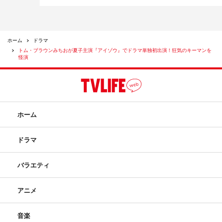
ホーム
ドラマ
トム・ブラウンみちおが夏子主演『アイゾウ』でドラマ単独初出演！狂気のキーマンを
怪演
ホーム
ドラマ
バラエティ
アニメ
音楽