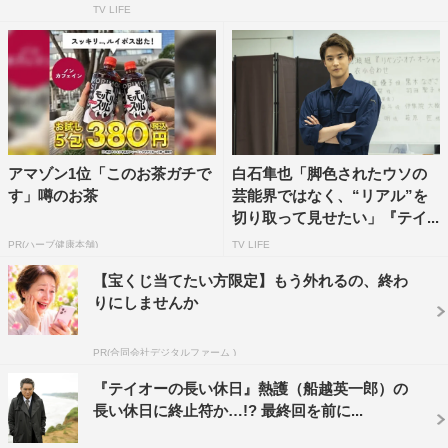
れ、雄大な景観と地質学的な価値から国名勝・天然記念物
TV LIFE
に指定されている。江戸時代には歌川広重の浮世絵にも描
かれた由緒ある「崖」であり、2サスのロケ地としても数
限りなくロケ隊が訪れている伝説の「崖」と言っても過言
ではない。
懐かしい“古巣”に、いま再び足を踏み入れた船越。「ここ
アマゾン1位「このお茶ガチで
白石隼也「脚色されたウソの
はさぁ、もう数えきれないほど来てるんだよ」と、旧友と
す」噂のお茶
芸能界ではなく、“リアル”を
切り取って見せたい」『テイ...
の再会を果たしたような船越の柔らかな表情が、とても印
PR(ハーブ健康本舗)
TV LIFE
象的だった。いざ撮影かと思いきや、制作スタッフの口か
らもう1つのビッグニュースが。「本日、船越さんから、
【宝くじ当てたい方限定】もう外れるの、終わ
りにしませんか
カフェ・カーの差し入れがございます！」。
PR(合同会社デジタルファーム )
『テイオーの長い休日』熱護（船越英一郎）の
長い休日に終止符か…!? 最終回を前に...