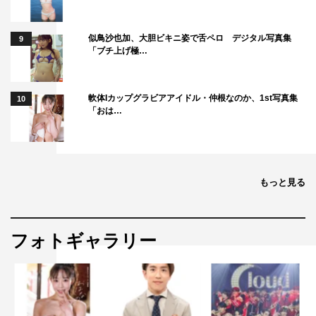
も、その「崖」に詳しい船越だからこそ、説得力も安心感
もハンパない。
似鳥沙也加、大胆ビキニ姿で舌ペロ デジタル写真集
9
「ブチ上げ極…
さらに “撮影スタッフの役をやっている共演者”に声をか
け、モニター用のヘッドホンをカッコよく耳に当てる方法
軟体Iカップグラビアアイドル・仲根なのか、1st写真集
10
をアドバイスをするなど、絵作りに関しても気を使う視野
「おは…
が広い“座長・船越” の活躍ぶりはまさに水を得た魚、いや
獅子奮迅の働きと言った方がよいかもしれないものであっ
た。
もっと見る
フォトギャラリー