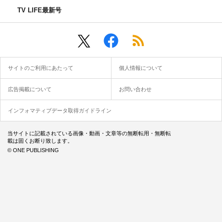
話す城戸。そんな城戸に熱護はある決意をする。「この家
TV LIFE最新号
を手放すことにした」。
家も財産も、俳優としての名声も全てを捨てる覚悟を決め
た熱護。驚くゆかりたちをよそに、熱護はそのまま行方を
くらませてしまう。事実無根のネット記事が出回り、ゆか
サイトのご利用にあたって
個人情報について
りは芸能リポーターに突撃取材をされるも、熱護を信じる
ことしかできない…。
広告掲載について
お問い合わせ
そんなクライマックス目前、ついに大物俳優・桐林藤吾も
登場!? 世紀の大どんでん返しは起こるのか!?
インフォマティブデータ取得ガイドライン
番組情報
当サイトに記載されている画像・動画・文章等の無断転用・無断転
載は固くお断り致します。
© ONE PUBLISHING
『テイオーの長い休日』
東海テレビ／フジテレビ系
毎週土曜 午後11時40分～深夜0時35分
※第7話は7月15日（土）午後11時50分～深夜0時45分
※『FNS27時間テレビ』のため7月22日（土）は休止