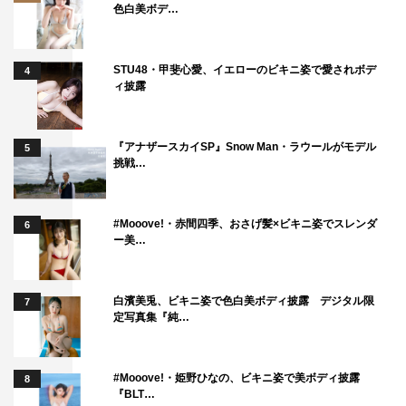
色白美ボデ…
「今回はないかもしれないな」。そんな声がスタッフから
も聞こえ始めていた中、ついに伝説の崖ロケで念願の差し
入れがかなえられたかたちとなった。 いや、むしろ崖＋
STU48・甲斐心愛、イエローのビキニ姿で愛されボデ
4
ィ披露
カフェ・カーというこれ以上ないビッグサプライズに、共
演者とスタッフ全員の士気は最高潮となったのは間違いな
い。
『アナザースカイSP』Snow Man・ラウールがモデル
5
挑戦…
さらに“崖の上の船越”の真骨頂は、現場でも発揮された。
太平洋の波に洗われるその崖で、かつていくつもの作品の
#Mooove!・赤間四季、おさげ髪×ビキニ姿でスレンダ
6
撮影を行い、「ここがわが職場」「ここは自分のテリトリ
ー美…
ー」と自認するだけあって、船越の “崖マスター”ぶりは、
ハンパない。
白濱美兎、ビキニ姿で色白美ボディ披露 デジタル限
7
定写真集『純…
シーンを撮り進めて、カメラマンが次のカメラ位置を決め
ている時にも「あ、こっちは少し降りても大丈夫です
よ！」「あそこから向こうは危ないから、絶対行っちゃい
#Mooove!・姫野ひなの、ビキニ姿で美ボディ披露
8
『BLT…
けません」とアドバイス。現場に居るスタッフの誰より