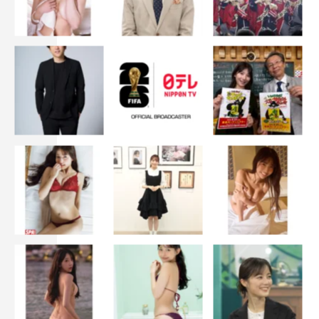
『テイオーの長い休日』©東海テレビ
そして、その日の撮影のクライマックスシーン。熱護が崖
の上から海を見渡し、振り返りながら、「あなたが真犯人
ですね」と決めぜりふを言う設定のカット。そこで、真正
面にまなざしを見据え、カメラに真っすぐ人差し指を突き
付けながら真相に迫るその映像は、まさに「ザ・船越」の
真骨頂。その場にいたスタッフ全員が、ほれぼれするよう
なシーンとなった。
午前中は小雨もパラつく様相だった現場も、昼過ぎからは
雲が切れ、陽も差すようになってきた。昼食休憩をはさ
み、カフェ・カーでおいしい飲み物も堪能できて、現場の
スタッフたちの表情も明るい。天気のせいだけでなく、こ