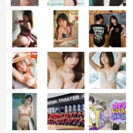
の日のロケはいつもの撮影とは違う、開放的な空気感に包
まれていた。というのも、この日は「熱護たちが崖で撮影
を行っているという設定」での撮影だったのだ。
通常の撮影は、画面内に撮影機材や制作スタッフの姿は、
絶対に映りこまないように行われる。映っていいのは現場
の背景と、演技をする出演者だけだ。カメラの向く方向が
変わるたびに、その場にいる何十人ものスタッフは、一斉
に「カメラの後ろ側」もしくは「カメラに絶対映らない場
所」に、逃げるようにして位置を変えて、撮影を進める。
しかし、この日は“撮影現場のシーンを撮る”が狙いのた
め、制作スタッフはむしろ“映りこんで、場の雰囲気をつ
くらなければならない”という立場。カメラマンも、撮影
助手も、監督も、助監督も、プロデューサーも、録音担当
も、美術さんも、ヘアメイクさん・スタイリストさんも、