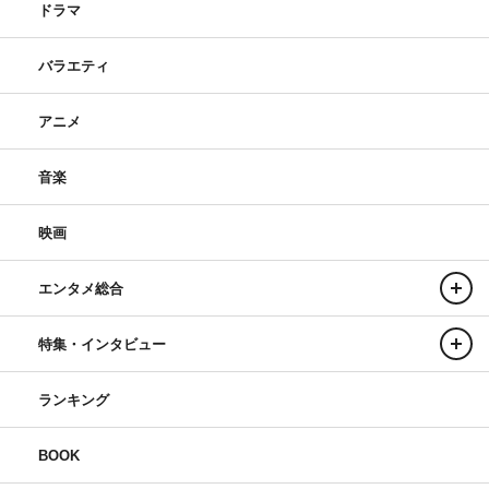
ドラマ
バラエティ
アニメ
『テイオーの長い休日』©東海テレビ
音楽
ゆかり（戸田菜穂）のために、寿（前川泰之）の本心を解
き明かした熱護（船越英一郎）。熱護という男をゆかりも
映画
だんだん理解できるようになってきていた。そんな中、事
務所の社長・城戸（木場勝己）が映画の出資詐欺に遭い、
エンタメ総合
オリプロは多額の負債を抱えてしまう。そこにIT会社の社
長・北條（大浦龍宇一）が現れ、事務所の経営権を譲れと
特集・インタビュー
言い出す。まるで仕組まれていたような買収劇。
そんな中、城戸が倒れてしまう。慌てて熱護に知らせよう
ランキング
としたゆかりだったが、熱護はすでに城戸の入院先の病院
BOOK
に駆けつけていた。2人で初めて取った仕事の話を淡々と