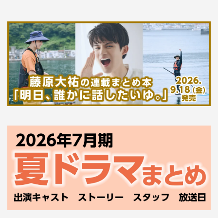
『テイオーの長い休日』©東海テレビ
この素晴らしい崖ロケのシーンは、7月15日（土）放送の
第7話からの展開を受けて、最終回第8話のクライマックス
で放送される。船越といえば2サス。2サスといえば “崖”。
その極めつけとも言える場面が、どのように映し出される
のか。
そもそも、熱護はどういう流れでこの撮影現場に登場する
のか。俳優としての仕事オファーが来て、長い休日に終止