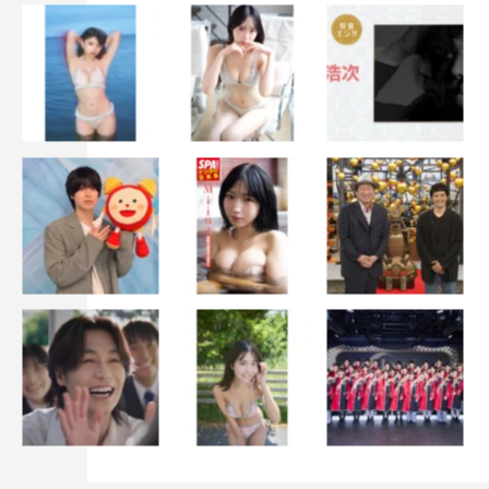
みんな“逃げる”必要がない。誰もがスタッフとして実働し
つつ、エキストラとして“出演”もする立場になっていた。
また、カメラ・照明機材のスタンド類や、映像チェック用
のモニター機材、俳優が休憩するための折り畳み椅子やキ
ャンピングテーブルなどもカメラの死角に片付ける必要が
なく、すべてが堂々とカメラに映りこんでいい“撮影用小
道具”となっていた（かく言う記者自身も「記者役」とし
て出演している）。
こうした、 “いつもとは違う撮影条件”、そして梅雨空で心
配だった天候の好転、さらに座長・船越の愛のある“差し
入れ”の効果も相まって、この日の崖ロケ全体が、開放的
でのびやかな雰囲気の中で進められた。