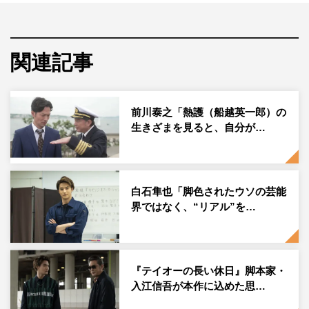
る！あと15年くらい見たい！」「ずっと続いてほしいけ
ど、熱護さんの出演作なくなっちゃうか。シリーズ化希
望」「意外などんでん返しがお見事すぎる、あと2話で終
関連記事
わってしまうなんて」と、早くも“テイオーロス”を心配す
る声も上がってきている。
前川泰之「熱護（船越英一郎）の
そんな中、このたびついに「崖」でのロケが行われた。2
生きざまを見ると、自分が…
サスといえば誰もが思い浮かべる崖。そこで行われたロケ
は、どのようなものだったのか。そして2サスの帝王・船
越はどのような振る舞いを見せたのか。密着レポートが到
白石隼也「脚色されたウソの芸能
着した。
界ではなく、“リアル”を…
「崖」ロケ密着レポート
『テイオーの長い休日』脚本家・
入江信吾が本作に込めた思…