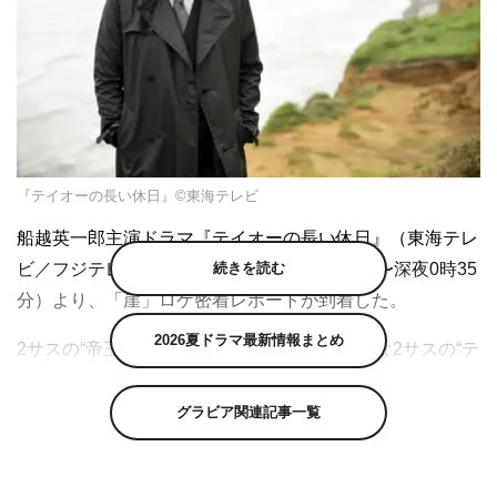
『テイオーの長い休日』©東海テレビ
船越英一郎主演ドラマ『テイオーの長い休日』（東海テレ
続きを読む
ビ／フジテレビ系 毎週土曜 午後11時40分〜深夜0時35
分）より、「崖」ロケ密着レポートが到着した。
2026夏ドラマ最新情報まとめ
2サスの“帝王”船越英一郎が、仕事のない偏屈な2サスの“テ
イオー”熱護大五郎を演じ、悩める人々の背中をガツンと
押すヒューマンコメディ、土ドラ『テイオーの長い休
グラビア関連記事一覧
日』。
残すところ2話となり、「ひねりが毎回すごい効いてい