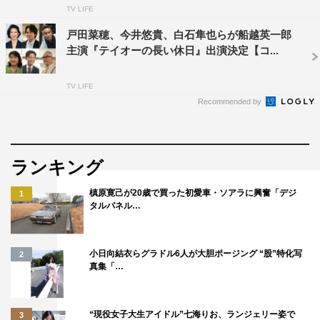
TV LIFE
戸田菜穂、今井悠貴、白石隼也らが船越英一郎
主演『テイオーの長い休日』出演決定【コ...
TV LIFE
Recommended by
『テイオーの長い休日』©東海テレビ
ランキング
実は船越が現場にカフェ・カーの差し入れをするのは有名
槙原寛己が20歳で買った初愛車・ソアラに興奮「デジ
1
な話らしく、記者も共演多数の久保田磨希からその情報を
タルパネル…
聞いていた。だが、4月末にクランクインしてから約2カ月
半。船越が “カフェ・カーの差し入れ” をできるタイミング
小日向結衣らグラドル6人が大胆ポージング “股”特化写
2
は皆無だったのだ。これまで、ロケ地として使用してきた
真集「…
のがビルが密集するオフィス街や閑静な住宅街だったた
め、車を駐車するスペースが確保できずにいた。
“現役女子大生アイドル”七海りお、ランジェリー姿で
3