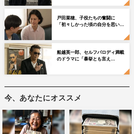
戸田菜穂、子役たちの奮闘に
「初々しかった頃の自分を思い…
船越英一郎、セルフパロディ満載
のドラマに「暴挙とも言え…
『テイオーの長い休日』©東海テレビ
関東地方の上空に梅雨前線が停滞し、天候が不安定になっ
ていた6月のある日。「崖」の上に集まった制作スタッフ
たちは、撮影の準備を着々と進めていた。
今、あなたにオススメ
当然のように雲行きは怪しく、万が一雨でも降り始めでも
したら、撮影が進められなくなる。現に時折、小雨がパラ
つく時さえある。頼む！ 天気よ、なんとかもってくれ！
と、誰もが胸の中で祈っていた。そうした切迫した空気感