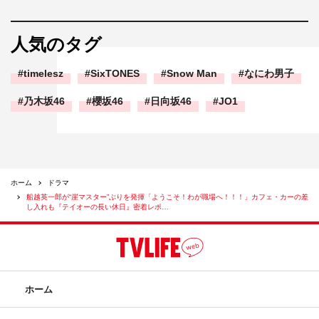
符が打たれることになるのか。シリーズのグランドフィナ
ーレへ向けて、物語がさらに大きく動いていく第7話と第8
人気のタグ
話は必見だ。
timelesz
SixTONES
Snow Man
なにわ男子
なお、第7話は7月15日（土）のいつもより10分遅い午後
乃木坂46
櫻坂46
日向坂46
JO1
11時50分～、第8話は7月29日（土）午後11時40分～
（※7月22日（土）は『FNS27時間テレビ』放送のため休
止）に放送される。
第7話（7月15日（土）放送）あらすじ
ホーム
ドラマ
船越英一郎が“崖マスター”ぶりを発揮「ようこそ！わが職場へ！！！」カフェ・カーの差
し入れも『テイオーの長い休日』密着レポ…
ホーム