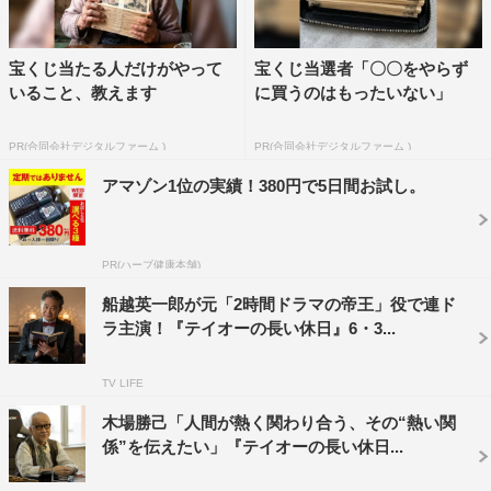
を変えるような、スタッフの声が響く。
「船越さん、入ります！」撮影ポイントから数百メートル
宝くじ当たる人だけがやって
宝くじ当選者「〇〇をやらず
いること、教えます
に買うのはもったいない」
離れて止めてあったロケバスから、支度をすませた主演の
船越が、黒のトレンチコートを身にまとってさっそうと歩
PR(合同会社デジタルファーム )
PR(合同会社デジタルファーム )
いてくる。作業をしていたスタッフが全員、手を止
アマゾン1位の実績！380円で5日間お試し。
め、“おはようございます！”と出迎える。そのあいさつを
聞いた船越が、両手を広げながら、よく通る声で応えた。
「ようこそ！ わが職場へ！！！」。
PR(ハーブ健康本舗)
そう、この崖こそが船越がかつて2時間サスペンスの撮影
船越英一郎が元「2時間ドラマの帝王」役で連ド
ラ主演！『テイオーの長い休日』6・3...
で幾度となく訪れていた“思い出の場所”。ある時は真犯人
がそこへ追い詰められ、ある時は人質も共に引き回され、
TV LIFE
そして、凄惨な事件の真相が犯人や主人公の口から解き明
木場勝己「人間が熱く関わり合う、その“熱い関
かされることとなった、あの「崖」に他ならない。
係”を伝えたい」『テイオーの長い休日...
千葉県銚子市にあるその「崖」は東洋のドーバーとも言わ