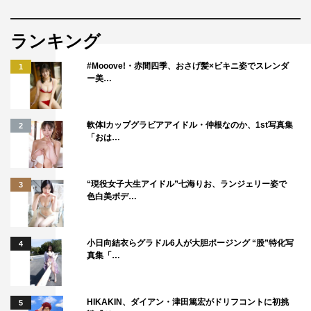
ランキング
#Mooove!・赤間四季、おさげ髪×ビキニ姿でスレンダ
1
ー美…
軟体Iカップグラビアアイドル・仲根なのか、1st写真集
2
「おは…
“現役女子大生アイドル”七海りお、ランジェリー姿で
3
色白美ボデ…
小日向結衣らグラドル6人が大胆ポージング “股”特化写
4
真集「…
HIKAKIN、ダイアン・津田篤宏がドリフコントに初挑
5