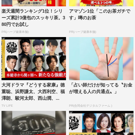
番組公式HP：https://www.nhk.or.jp/ieyasu/
楽天週間ランキング1位！シリ
アマゾン1位「このお茶ガチで
番組公式Twitter：
https://twitter.com/nhk_ieyasu
ーズ累計3億包のスッキリ茶。3
す」噂のお茶
80円でお試し
©NHK
PR(ハーブ健康本舗)
PR(ハーブ健康本舗)
どうする家康
大河ドラマ
松本潤
大河ドラマ『どうする家康』徳
「占い師だけが知ってる〝お金
重聡、浜野謙太、大西利空、福
が増える人の共通点〟」
澤朗、駿河太郎、西山潤、...
TV LIFE
PR(合同会社デジタルファーム )