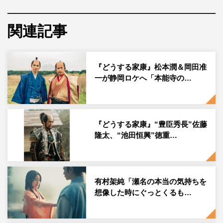
大河ドラマ第62作は、誰もが知る歴史上の有名人・徳川家
康の生涯を脚本家・古沢良太が新たな視点で描く『どうす
関連記事
る家康』。ひとりの弱き少年が、乱世を終わらせた奇跡と
希望の物語だ。
『どうする家康』松本潤＆岡田准
そんな本作の後半戦から登場する寧々（和久井映見）、仲
一が静岡ロケへ「本能寺の…
（高畑淳子）、旭（山田真歩）、加藤清正（淵上泰史）、
福島正則（深水元基）、石田三成（中村七之助）、真田昌
幸（佐藤浩市）、真田信幸（吉村界人）、真田信繁（日向
『どうする家康』“豊臣秀長”佐藤
亘）、北条氏政（駿河太郎）、北条氏直（西山潤）の11人
隆太、“池田恒興”徳重…
の扮装姿が公開。さらに、公式ホームページの家康の写真
が新たに更新された。
有村架純「瀬名の本当の気持ちを
想像した時にぐっとくるも…