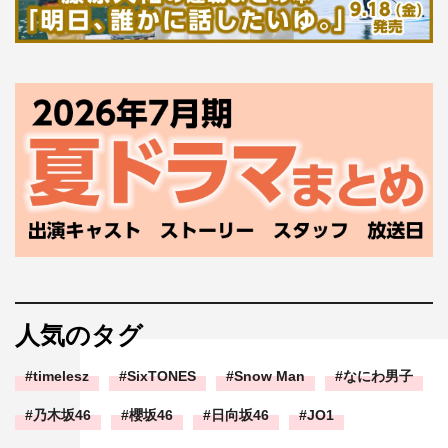
人気のタグ
timelesz
SixTONES
Snow Man
なにわ男子
乃木坂46
櫻坂46
日向坂46
JO1