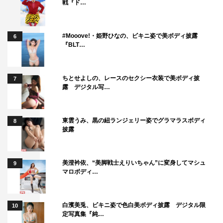
戦『ド…
#Mooove!・姫野ひなの、ビキニ姿で美ボディ披露
6
『BLT…
ちとせよしの、レースのセクシー衣装で美ボディ披
7
露 デジタル写…
東雲うみ、黒の紐ランジェリー姿でグラマラスボディ
8
披露
美澄衿依、“美脚戦士えりいちゃん”に変身してマシュ
9
マロボディ…
白濱美兎、ビキニ姿で色白美ボディ披露 デジタル限
10
定写真集『純…