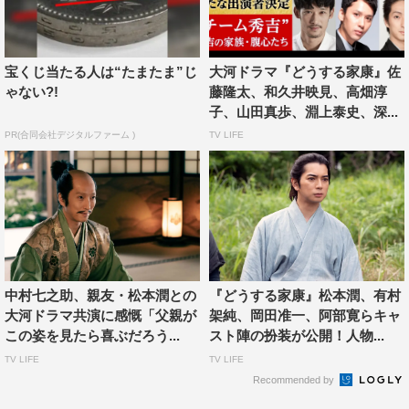
宝くじ当たる人は“たまたま”じ
大河ドラマ『どうする家康』佐
ゃない?!
藤隆太、和久井映見、高畑淳
子、山田真歩、淵上泰史、深...
PR(合同会社デジタルファーム )
TV LIFE
中村七之助、親友・松本潤との
『どうする家康』松本潤、有村
大河ドラマ共演に感慨「父親が
架純、岡田准一、阿部寛らキャ
この姿を見たら喜ぶだろう...
スト陣の扮装が公開！人物...
TV LIFE
TV LIFE
Recommended by