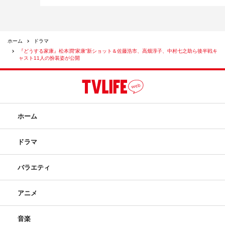
ホーム
ドラマ
『どうする家康』松本潤“家康”新ショット＆佐藤浩市、高畑淳子、中村七之助ら後半戦キ
ャスト11人の扮装姿が公開
ホーム
ドラマ
バラエティ
アニメ
音楽