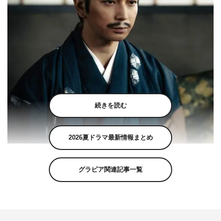
続きを読む
2026夏ドラマ最新情報まとめ
『どうする家康』徳川家康（松本潤）©NHK
グラビア関連記事一覧
松本潤が主演を務める大河ドラマ『どうする家康』
（NHK総合ほか 毎週日曜 午後8時ほか）より、11人の
キャストの扮装写真と、新たな徳川家康（松本）の写真が
公開された。