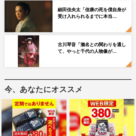
細田佳央太「信康の死を僕自身が
受け入れられるまでに本当…
古川琴音「瀨名との関わりを通し
て、やっと千代の人物像が…
番組情報
今、あなたにオススメ
大河ドラマ『どうする家康』
毎週日曜
NHK総合 午後8時～
BSプレミアム/BS4K 午後6時～
WEB