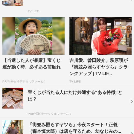
TV LIFE
SixTONES
曽田陵介
月島琉衣
【当選した人が暴露】宝くじ
吉川愛、曽田陵介、萩原護が
森本慎太郎
浜野謙太
萩原護
運が動く時、必ずある前触れ
『街並み照らすヤツら』クラ
ンクアップ | TV LIF...
街並み照らすヤツら
PR(合同会社デジタルファーム )
TV LIFE
宝くじが当たる人にだけ共通する“ある特徴”と
は？
PR(合同会社デジタルファーム )
『街並み照らすヤツら』今夜スタート！正義
（森本慎太郎）は店を守るため、幼なじみの...