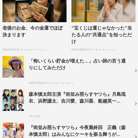
愛、曽田陵介、
萩原護、宇野祥平、皆川猿時、森川葵、船越英一郎
老後のお金、今の金運でほぼ
“宝くじは運じゃなかった”当
＜スタッフ＞
決まります
たる人の“共通点”を知っただ
脚本：高田亮、清水匡
け
音楽：大野宏明
PR(合同会社デジタルファーム )
PR(合同会社デジタルファーム )
監督：前田弘二、鯨岡弘識、中里洋一
「怖いくらい貯金が増えた…」占い師の言う通
プロデューサー：藤森真実、榊原真由子、宇田川寧、妙円
りにしてみただけ
園洋輝
チーフプロデューサー：田中宏史
PR(合同会社デジタルファーム )
制作協力：ダブ
森本慎太郎主演『街並み照らすヤツら』月島琉
衣、浜野謙太、吉川愛、森川葵、船越英一...
製作著作：日本テレビ
番組公式HP：https://www.ntv.co.jp/ｍachinami-ntv/
TV LIFE
番組公式X＆Instagram：＠machinami_ntv
『街並み照らすヤツら』今夜最終回 正義（森
本慎太郎）はみんなにケーキを振る舞うが...
©日本テレビ