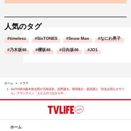
人気のタグ
timelesz
SixTONES
Snow Man
なにわ男子
乃木坂46
櫻坂46
日向坂46
JO1
ホーム
ドラマ
SixTONES森本慎太郎が月島琉衣、浜野謙太、曽田陵介、萩原護と『街並み照らすヤツ
ら』クランクイン「人と人のつながりや…
ホーム