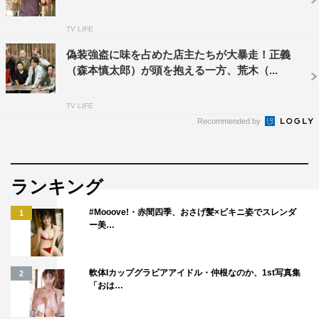
TV LIFE
偽装強盗に味を占めた店主たちが大暴走！正義
（森本慎太郎）が頭を抱える一方、荒木（...
TV LIFE
Recommended by
ランキング
#Mooove!・赤間四季、おさげ髪×ビキニ姿でスレンダ
1
ー美…
軟体Iカップグラビアアイドル・仲根なのか、1st写真集
2
「おは…