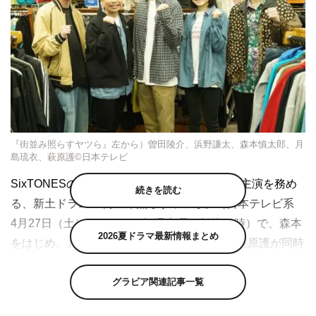
『街並み照らすヤツら』左から）曽田陵介、浜野謙太、森本慎太郎、月
島琉衣、萩原護©日本テレビ
SixTONESの森本慎太郎がGP帯ドラマ単独初主演を務め
続きを読む
る、新土ドラ10『街並み照らすヤツら』（日本テレビ系
4月27日（土）スタート 毎週土曜 午後10時）で、森本
2026夏ドラマ最新情報まとめ
をはじめ、月島琉衣、浜野謙太、曽田陵介、萩原護が同時
にクランクインした。
グラビア関連記事一覧
さびれたシャッター商店街で経営ギリギリのケーキ店を営
む竹野正義（森本）は、大切な店と家族を守るため、悪事