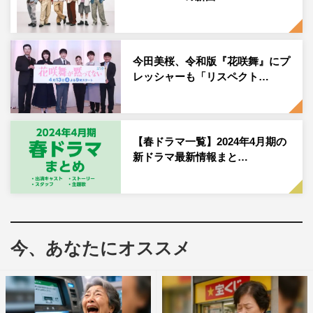
気になっています。早く続きの台本を読みたいです。
クランクインする前に、ケーキを作る練習をしたのです
が、とても難しくてびっくりしています。生クリームのな
今田美桜、令和版『花咲舞』にプ
めらかさ、イチゴの配置など作業がとても繊細で…。
レッシャーも「リスペクト…
ドラマの中で、かなり斬新で令和っぽいケーキを作るの
で、職人として、こだわりのつまったオリジナルなケーキ
も、楽しみにしていてもらえるとうれしいです。
【春ドラマ一覧】2024年4月期の
新ドラマ最新情報まと…
番組情報
新土ドラ10『街並み照らすヤツら』
日本テレビ系
2024年4月27日（土）スタート
今、あなたにオススメ
毎週土曜 午後10時～
＜キャスト＞
森本慎太郎（SixTONES）、月島琉衣、浜野謙太、吉川