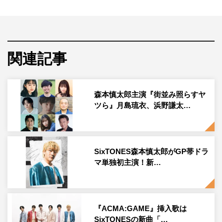
に手を染めてしまう。しかし、そこからドラマは予期せぬ
展開へ。仲間のため、街のために巻き起こす、怒とうのヒ
ューマンエンターテインメント。
関連記事
このたび、森本、月島、浜野、曽田、萩原がリサイクルシ
ョップのシーンで5人同時にクランクインを迎えた。
森本慎太郎主演『街並み照らすヤ
森本慎太郎 コメント
ツら』月島琉衣、浜野謙太…
32歳のケーキ屋の店主、竹野正義を演じます。
自分自身の軸をしっかりと持ちつつ、人に対して思いやり
を持った、とても優しい役柄です。ストーリーの展開に関
SixTONES森本慎太郎がGP帯ドラ
マ単独初主演！新…
しては、まだお伝えできないことばかりですが、さびれた
商店街を守るために、正義は道を踏み外してしまいます。
道を踏み外してしまうのですが、商店街という小さなコミ
ュニティの中で、人と人のつながりや大切なものは何かを
『ACMA:GAME』挿入歌は
SixTONESの新曲「…
演じていければと思います。僕自身もお話の続きがとても