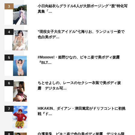
小日向結衣らグラドル6人が大胆ポージング “股”特化写
3
真集「…
“現役女子大生アイドル”七海りお、ランジェリー姿で
4
色白美ボデ…
#Mooove!・姫野ひなの、ビキニ姿で美ボディ披露
5
『BLT…
ちとせよしの、レースのセクシー衣装で美ボディ披
6
露 デジタル写…
HIKAKIN、ダイアン・津田篤宏がドリフコントに初挑
7
戦『ド…
白濱美兎、ビキニ姿で色白美ボディ披露 デジタル限
8