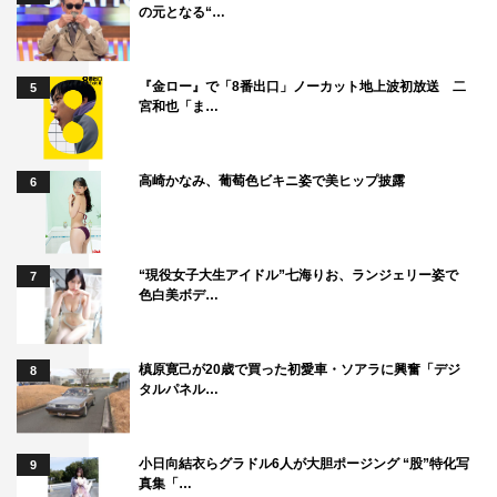
部たかし）は「私をかばったんだと思う」と告げる。
の元となる“…
もし本当にネルラが布勢を殺していたとしたら、法律家と
して夫として、自分はどうしたらいいのか…。悩んだ末に
『金ロー』で「8番出口」ノーカット地上波初放送 二
5
幸太郎は、自分で真相を突き止め、真実と向き合う決意を
宮和也「ま…
固める。
一方、自分が布勢を殺したと出頭してきた考の捜査を続け
高崎かなみ、葡萄色ビキニ姿で美ヒップ披露
6
る刑事・黒川竜司（杉野遥亮）は、彼の供述に違和感を覚
えていて…。
番組情報
“現役女子大生アイドル”七海りお、ランジェリー姿で
7
色白美ボデ…
『しあわせな結婚』
テレビ朝日系
槙原寛己が20歳で買った初愛車・ソアラに興奮「デジ
8
毎週木曜 午後9時～9時54分
タルパネル…
出演：阿部サダヲ、松たか子、板垣李光人、玉置玲央、金
小日向結衣らグラドル6人が大胆ポージング “股”特化写
田哲、馬場徹、辻凪子、杉野遥亮、堀内敬子、小松和重、
9
真集「…
岡部たかし、段田安則