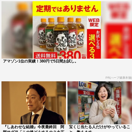
できるのか。
第8話では、新たな記憶がフラッシュバックしたネルラか
ら「やっぱり私が布勢を殺したのかもしれない」と言われ
た幸太郎は、自分で真相を突き止める決意を固める。そん
な幸太郎が凶器と傷跡の関連性について相談しに行く法医
学者・児玉祐作役で、佐々木蔵之介がゲスト出演。児玉の
意見を聞いた幸太郎は、ついに事件の核心に迫ることにな
アマゾン1位の実績！380円で5日間お試し。
る。
PR(ハーブ健康本舗)
佐々木は、過去に阿部の主演映画「シャイロックの子供た
ち」（2023年）にも出演。しかし共演シーンがなかった
ため、実際に2人で芝居をするのは『医龍-Team Medical
Dragon-』シリーズ（2006～2014年）以来、約11年ぶり
となる。
阿部との共演について、佐々木は「阿部さんとご一緒する
『しあわせな結婚』今夜最終回 阿
宝くじ当たる人だけがやっているこ