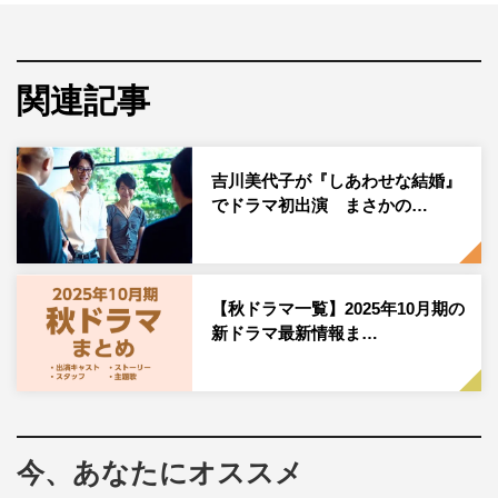
主演・阿部サダヲ×ヒロイン・松たか子×脚本・大石静の木
関連記事
曜ドラマ『しあわせな結婚』（テレビ朝日系 毎週木曜
午後9時～9時54分）の第8話（9月4日（木）放送）に、
吉川美代子が『しあわせな結婚』
佐々木蔵之介がゲスト出演する。
でドラマ初出演 まさかの…
本作は、大石静の脚本で夫婦の愛を問う完全オリジナルの
マリッジ・サスペンス。主人公は、テレビにも出演する人
気弁護士・原田幸太郎（阿部）。幸太郎は入院先の病院
【秋ドラマ一覧】2025年10月期の
で、感情を表に出さず、ほとんど笑顔も見せないミステリ
新ドラマ最新情報ま…
アスな高校の美術教師・鈴木ネルラ（松）と運命の出会い
を果たす。独身主義を貫いてきた幸太郎の結婚観を大転換
させたネルラだが、実は大きな秘密を抱えていて…。電撃
結婚後、少しずつ明らかになっていくネルラの秘密。その
今、あなたにオススメ
秘密を知ってもなお、幸太郎はネルラを愛し続けることが