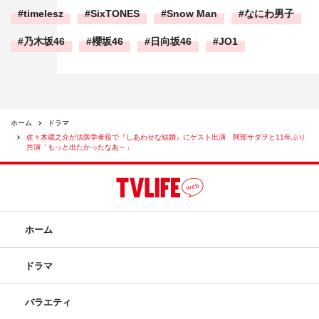
timelesz
SixTONES
Snow Man
なにわ男子
乃木坂46
櫻坂46
日向坂46
JO1
ホーム
ドラマ
佐々木蔵之介が法医学者役で『しあわせな結婚』にゲスト出演 阿部サダヲと11年ぶり
共演「もっと出たかったなあ～」
ホーム
ドラマ
バラエティ