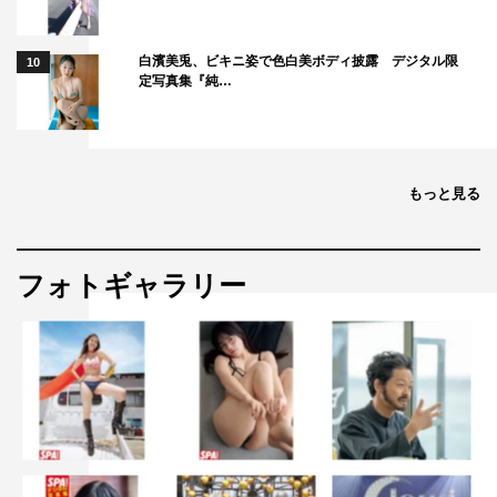
脚本：大石静（『光る君へ』『星降る夜に』『大恋愛～僕
白濱美兎、ビキニ姿で色白美ボディ披露 デジタル限
10
を忘れる君と』『セカンドバージン』ほか）
定写真集『純…
音楽：世武裕子
主題歌：Oasis『Don’t Look Back In Anger』
ゼネラルプロデューサー：中川慎子（テレビ朝日）
もっと見る
プロデューサー：田中真由子（テレビ朝日）、森田美桜
（AOI Pro.）、大古場栄一（AOI Pro.）
監督：黒崎博 （『さよならのつづき』『青天を衝け』
フォトギャラリー
『ひよっこ』『セカンドバージン』ほか）
制作協力：AOI Pro.
制作著作：テレビ朝日
©テレビ朝日