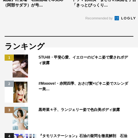
（阿部サダヲ）が号...
「きっとびっくり...
変うれしかったです。撮影現場でも『楽しんで帰ってくだ
さい』と言っていただき、その通り、ただただ楽しんで帰
Recommended by
りました」と語った。
第8話（9月4日（木）放送）あらすじ
ランキング
鈴木レオ（板垣李光人）は、煙を吸って、1階の自室で意
STU48・甲斐心愛、イエローのビキニ姿で愛されボデ
1
識を失っていた。非常ベルの音で跳び起きた原田幸太郎
ィ披露
（阿部サダヲ）と妻のネルラ（松たか子）、そして父の寛
（段田安則）が大慌てでレオの部屋へ。すると、レオの顔
#Mooove!・赤間四季、おさげ髪×ビキニ姿でスレンダ
2
をのぞき込んだネルラの頭に、15年前の事件の日、元婚約
ー美…
者の布勢夕人（玉置玲央）が横たわっている姿がフラッシ
ュバックして…。
黒嵜菜々子、ランジェリー姿で色白美ボディ披露
3
病院でレオに付き添っていたネルラは幸太郎に、「やっぱ
り私が布勢を殺したのかもしれない」と言い始める。そし
て、布勢を殺したとして出頭し、逮捕された叔父の考（岡
『タモリステーション』石油の疑問を徹底解剖 石油
4