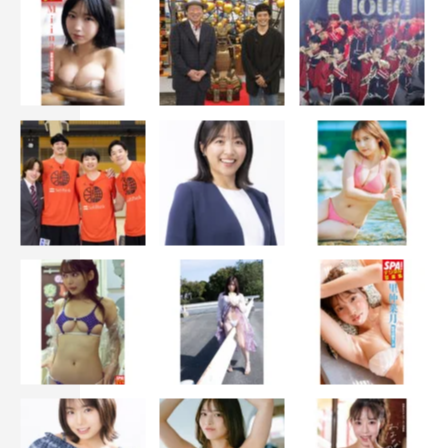
2025年夏ドラマ
しあわせな結婚
夏ドラマ
松たか子
阿部サダヲ