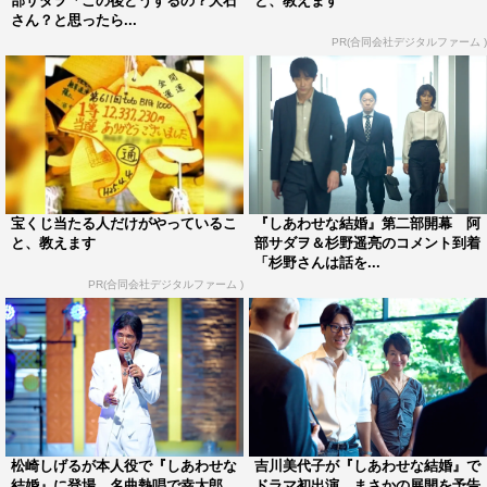
部サダヲ「この後どうするの？大石
と、教えます
のは11年ぶりくらいで、すごく楽しみにして臨みました。
さん？と思ったら...
撮影シーンは核心を突きながらも愉快なやりとりで、心地
PR(合同会社デジタルファーム )
良い現場でした。終わった後、『もっと出たかったなあ
～』と思って帰りました（笑）」と大喜び。阿部は「蔵之
介さんが『1日だけスケジュールが空いた』と言ってわざ
わざ京都から駆け付けてくださってありがたかったで
す！」と感謝。さらに「蔵之介さんとのシーン辺りから幸
太郎が事件の真実に突っ込んでいくので、視聴者の方々も
宝くじ当たる人だけがやっているこ
『しあわせな結婚』第二部開幕 阿
と、教えます
部サダヲ＆杉野遥亮のコメント到着
ぜひ、幸太郎と一緒に真実に迫っていただけたらと思いま
「杉野さんは話を...
す！」と呼びかけた。
PR(合同会社デジタルファーム )
そして佐々木は「“犯人が分かった？”と思ったら新たな謎
が湧き出てきたり…先が読めない展開で、回を追うごとに
どんどん世界観に吸い込まれていく作品。ひとクセもふた
クセもある魅力あふれる皆さんの中に飛び込めるのがとて
も楽しみでした。大石さんをはじめ、信頼をおけるスタッ
松崎しげるが本人役で『しあわせな
吉川美代子が『しあわせな結婚』で
フの皆様ともまたご一緒できるのでオファーをいただき大
結婚』に登場 名曲熱唱で幸太郎
ドラマ初出演 まさかの展開を予告