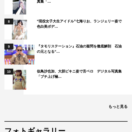
真集「…
えるといいかなと思います。成長でもあるし、実は初心を
取り戻す行為でもある。その流れが唯とのバディ感を通し
“現役女子大生アイドル”七海りお、ランジェリー姿で
8
て伝わるといいなと思いました。
色白美ボデ…
――北川さんの印象は？
最初からとても良い関係性の中で撮影に入らせていただい
『タモリステーション』石油の疑問を徹底解剖 石油
9
の元となる“…
ています。北川さん演じる唯はとても凛としていて、でも
ちょっとだけ抜けているところもありますが、そこは北川
さんに少し似ているかもしれませんね。
似鳥沙也加、大胆ビキニ姿で舌ペロ デジタル写真集
10
「ブチ上げ極…
――あらためて今作の見どころを教えてください。
人間関係の面白さがあります。「普段の意見が実はこんな
ふうに左右されていくのだ」という世の中のカラクリが見
もっと見る
えたりもします。話の展開が早くとても見やすいとも思い
ます。劇中のセリフに「良くも悪くも世論には力がある」
というものがありますが、今作についてもそういうことだ
フォトギャラリー