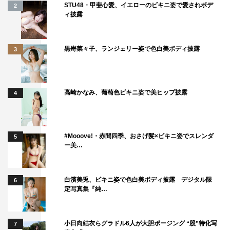
STU48・甲斐心愛、イエローのビキニ姿で愛されボデ
2
ていただけるように頑張ります。
ィ披露
＜北村一輝 コメント＞
――台本を読まれたご感想は？
黒嵜菜々子、ランジェリー姿で色白美ボディ披露
3
指定弁護士というキーワードも、扱う案件が贈収賄事件と
いうのも、なかなかタイムリーだなと思いました。今はネ
ット社会でドンドンいろいろな事が暴露されたり、この物
高崎かなみ、葡萄色ビキニ姿で美ヒップ披露
4
語のようなリーガルな世界もやがて本当に起こっていくの
かなと。そういう意味ではすごく的を射た話だなと思いま
す。唯と慎二の人間としての成長も描かれているので、そ
#Mooove!・赤間四季、おさげ髪×ビキニ姿でスレンダ
5
ー美…
こも楽しんでいただければと思いました。
――指定弁護士の唯と検察官の慎二、２人の関係性につい
白濱美兎、ビキニ姿で色白美ボディ披露 デジタル限
6
ての印象は？
定写真集『純…
誰しもが仕事をしていく過程で、どこかで自分を見失って
しまったり、例えば何のためにこの仕事を始めたのか？
小日向結衣らグラドル6人が大胆ポージング “股”特化写
7
と我に返ったり。そういう根本の気持ちが２人を通して見