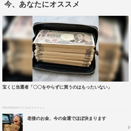
今、あなたにオススメ
ていましたが、詳しくは全然分かっていなくて。『難しい
な』と思いました、弁護士だけど、“被告人を必ず有罪に
する”という目的を持って法廷に立たないといけない」と
話し、「最初は“指定弁護士は何にやりがいを持っている
んだろう？”と悩んでいたんですけど、監督とお話した際
に『唯は“真実を明らかにする”ってことに使命感を燃やし
ている人なんじゃないかな』と言っていただいて、そこか
らはその気持ちを大切にして演じています」と役への向き
合い方を明かした。
唯とバディを組む検察官・橘慎二役は、北村一輝が演じ
宝くじ当選者「〇〇をやらずに買うのはもったいない」
る。北川は「撮影初日に早速、後半部分のシーンを撮りま
したけど、自然といろいろな時間を積み重ねてきた２人に
見えていたような感じがして。初日にそういう手応えがあ
PR(合同会社デジタルファーム )
ったので、このままいけば大丈夫だなと思いました」と信
老後のお金、今の金運でほぼ決まります
頼。北村は「最初からとても良い関係性の中で撮影に入ら
せていただいています。北川さん演じる唯はとても凛とし