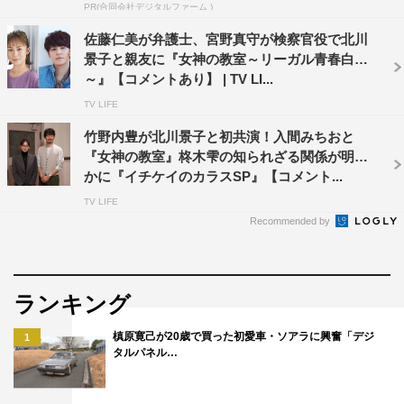
PR(合同会社デジタルファーム )
――北村一輝さん演じる橘慎二とのバディ感はいかがです
佐藤仁美が弁護士、宮野真守が検察官役で北川
か？
景子と親友に『女神の教室～リーガル青春白書
～』【コメントあり】 | TV LI...
撮影初日に早速、後半部分のシーンを撮りましたけど、自
TV LIFE
然といろいろな時間を積み重ねてきた２人に見えていたよ
うな感じがして。初日にそういう手応えがあったので、こ
竹野内豊が北川景子と初共演！入間みちおと
『女神の教室』柊木雫の知られざる関係が明ら
のままいけば大丈夫だなと思いました。すごくいいコンビ
かに『イチケイのカラスSP』【コメント...
になっているんじゃないかなと思います。
TV LIFE
――あらためて今作の見どころを教えてください。
Recommended by
事件自体はとても難しいですが、基本的には唯という30代
の女性が慎二と出会って翻弄されながらも、やがて一人の
人間として弁護士としてしっかりと成長していく物語で
ランキング
す。特に普段何かに頑張っている方に見てもらってスッキ
槙原寛己が20歳で買った初愛車・ソアラに興奮「デジ
1
リしていただけたらうれしいです。そしていつかシリーズ
タルパネル…
になったらうれしいですね。そのためにも、まずは今回の
作品に全力を注いでいこうと思います。また見たいと思っ