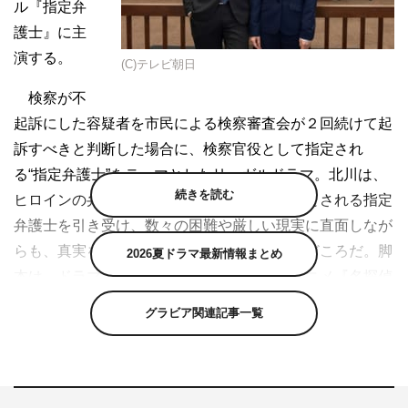
ル『指定弁
護士』に主
演する。
(C)テレビ朝日
検察が不
起訴にした容疑者を市民による検察審査会が２回続けて起
訴すべきと判断した場合に、検察官役として指定され
る“指定弁護士”をテーマとしたリーガルドラマ。北川は、
続きを読む
ヒロインの弁護士・一ツ木唯役。ほぼ負け戦とされる指定
弁護士を引き受け、数々の困難や厳しい現実に直面しなが
らも、真実を追い求める中で成長していく役どころだ。脚
2026夏ドラマ最新情報まとめ
本は、ドラマ『相棒』や『科捜研の女』、アニメ『名探偵
コナン』の劇場版シリーズも手掛けた櫻井武晴が務める。
グラビア関連記事一覧
北川は、初の弁護士役。クランクイン前には弁護士や裁
判に関する資料、映像を見て熱心に役作りした。台本につ
いては「『指定弁護士』という言葉はニュースなどで知っ