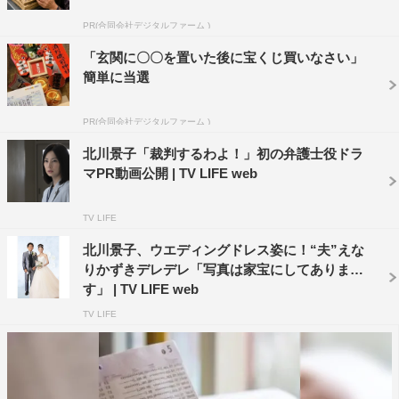
ていて、でもちょっとだけ抜けているところもあります
PR(合同会社デジタルファーム )
が、そこは北川さんに少し似ているかもしれませんね」と
「玄関に〇〇を置いた後に宝くじ買いなさい」
印象を語っている。
簡単に当選
共演はほかに、唯の夫・一ツ木隆司役でえなりかずき、
PR(合同会社デジタルファーム )
慎二の捜査を手伝う検察事務官・安倍忠一役で生瀬勝久、
北川景子「裁判するわよ！」初の弁護士役ドラ
唯の上司でやがて彼女の前に立ちはだかる弁護士・三塚文
マPR動画公開 | TV LIFE web
則役で中村梅雀、唯を指定弁護士に誘う弁護士・神林京子
役で羽田美智子、唯が通うバーのマスター・筧田吾郎役で
TV LIFE
松重豊、贈収賄事件をめぐる容疑者・田金清造役で石橋蓮
北川景子、ウエディングドレス姿に！“夫”えな
司ら。
りかずきデレデレ「写真は家宝にしてありま
す」 | TV LIFE web
＜北川景子 コメント＞
TV LIFE
――台本を読まれたご感想は？
「指定弁護士」という言葉はニュースなどで知っていまし
たが、詳しくは全然分かっていなくて。初めて台本を読ま