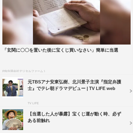
せていただいた時は「難しいな」と思いました。弁護士だ
けど、“被告人を必ず有罪にする”という目的を持って法廷
に立たないといけない。（三塚役の中村）梅雀さんに「露
悪趣味だ」と言われるシーンがありますが、確かに何でも
かんでも明らかにすることが万人にとっての幸せではない
のでは…という気持ちは私自身の中にも正直ありました。
「玄関に〇〇を置いた後に宝くじ買いなさい」簡単に当選
なので最初は“指定弁護士は何にやりがいを持っているん
だろう？”と悩んでいたんですけど、監督とお話した際に
「唯は『真実を明らかにする』ってことに使命感を燃やし
PR(合同会社デジタルファーム )
ている人なんじゃないかな」と言っていただいて、そこか
元TBSアナ安東弘樹、北川景子主演『指定弁護
らはその気持ちを大切にして演じています。
士』でテレ朝ドラマデビュー | TV LIFE web
――北川さんにとって初の弁護士役でもあります。
TV LIFE
撮影に入る前に、実際の裁判の映像や裁判をテーマにした
作品などを見て準備をしました。ただ指定弁護士に関する
【当選した人が暴露】宝くじ運が動く時、必ず
ある前触れ
資料はすごく少なかったので、それについては監修の先生
とお話をさせていただきましたね。