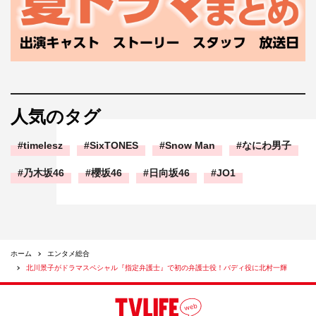
人気のタグ
timelesz
SixTONES
Snow Man
なにわ男子
乃木坂46
櫻坂46
日向坂46
JO1
ホーム
エンタメ総合
北川景子がドラマスペシャル『指定弁護士』で初の弁護士役！バディ役に北村一輝