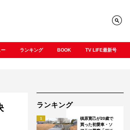
ュー
ランキング
BOOK
TV LIFE最新号
ランキング
決
槙原寛己が20歳で
1
買った初愛車・ソ