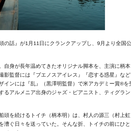
の話』が1月11日にクランクアップし、9月より全国
。自身が長年温めてきたオリジナル脚本を、主演に柄本
撮影監督には『ブエノスアイレス』『恋する惑星』など
ザインには『乱』（黒澤明監督）で米アカデミー賞®を
するアルメニア出身のジャズ・ピアニスト、ティグラン
船頭を続けるトイチ（柄本明）は、村人の源三（村上虹
を漕ぐ日々を送っていた。そんな折、トイチの前にひと