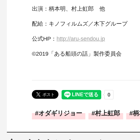
出演：柄本明、村上虹郎 他
配給：キノフィルムズ／木下グループ
公式HP：
http://aru-sendou.jp
©2019「ある船頭の話」製作委員会
オダギリジョー
村上虹郎
柄