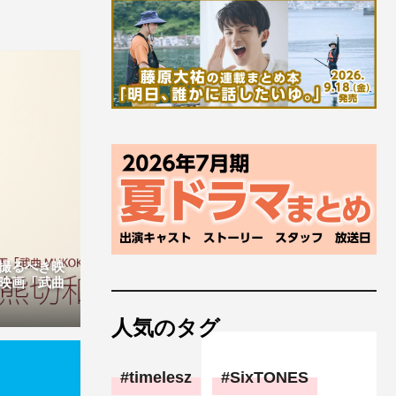
撮るべき映
映画「武曲
人気のタグ
timelesz
SixTONES