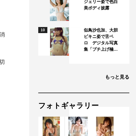
ジェリー姿で色白
美ボディ披露
似鳥沙也加、大胆
10
消
ビキニ姿で舌ペ
ロ デジタル写真
集「ブチ上げ極…
切
もっと見る
フォトギャラリー