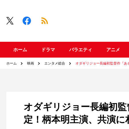
ホーム
ドラマ
バラエティ
アニメ
ホーム
映画
エンタメ総合
オダギリジョー長編初監督作『あ
オダギリジョー長編初監
定！柄本明主演、共演に