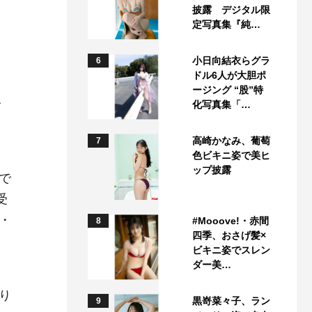
披露 デジタル限
定写真集『純…
小日向結衣らグラ
6
ドル6人が大胆ポ
ージング “股”特
公
化写真集「…
高崎かなみ、葡萄
7
色ビキニ姿で美ヒ
ップ披露
で
受
・
#Mooove!・赤間
8
四季、おさげ髪×
ビキニ姿でスレン
ダー美…
り
黒嵜菜々子、ラン
9