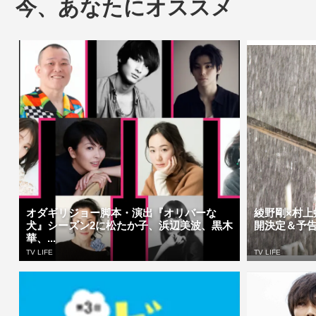
今、あなたにオススメ
オダギリジョー脚本・演出『オリバーな
綾野剛×村上
犬』シーズン2に松たか子、浜辺美波、黒木
開決定＆予告編解
華、...
TV LIFE
TV LIFE