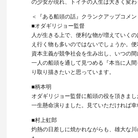
の少女が現れ、トイチの人生は大きく変わ
＜『ある船頭の話』クランクアップコメン
■オダギリジョー監督
人が生きる上で、便利な物が増えていくの
え行く物も多いのではないでしょうか。便
資本主義が競争社会を生み出し、いつの間
一人の船頭を通して見つめる『本当に人間
り取り描きたいと思っています。
■柄本明
オダギリジョー監督に船頭の役を頂きまし
一生懸命演りました。見ていただければ幸
■村上虹郎
灼熱の日差しに焼かれながらも、雄大な川