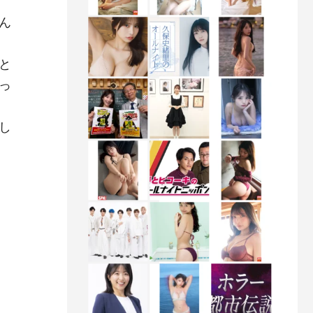
ん
と
っ
し