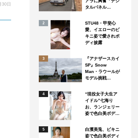
アラに興奮「デジ
月30日
タルパネル…
STU48・甲斐心
2
愛、イエローのビ
キニ姿で愛されボ
ディ披露
『アナザースカイ
3
SP』Snow
Man・ラウールが
モデル挑戦…
“現役女子大生ア
4
イドル”七海り
お、ランジェリー
姿で色白美ボデ…
白濱美兎、ビキニ
5
姿で色白美ボディ