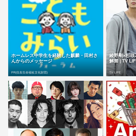
ホームレス中学生を経験した麒麟・田村さ
綾野剛×杉咲
んからのメッセージ
解禁 | TV LI
PR(住友生命福祉文化財団)
TV LIFE