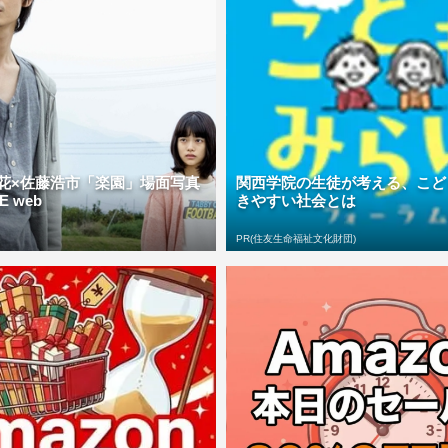
花×佐藤浩市「楽園」場面写真
関西学院の生徒が考える、こど
FE web
きやすい社会とは
PR(住友生命福祉文化財団)