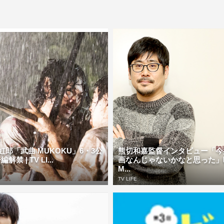
虹郎「武曲 MUKOKU」6・3公
熊切和嘉監督インタビュー「今
禁 | TV LI...
画なんじゃないかなと思った」
M...
TV LIFE