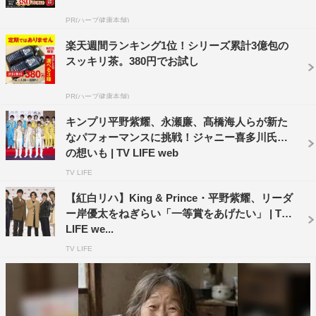
PR(ハーブ健康本舗)
「ジャニーズカウントダウン2019‐2020」などで、先輩た
楽天週間ランキング1位！シリーズ累計3億包の
ちと共演したＫing & Ｐrinceたち。その時の交流を聞かれ
スッキリ茶。380円でお試し
ると、永瀬が嵐の櫻井翔、関ジャニ∞の丸山隆平、
Hey!Say!JUMPの有岡大貴、伊野尾慧、知念侑李からお年
PR(ハーブ健康本舗)
玉をもらったことを告白。平野が「伊野尾君は、テレビで
キンプリ平野紫耀、永瀬廉、髙橋海人らが新た
言ってねって言ってたよね（笑）」と裏話を明かした。
なパフォーマンスに挑戦！ジャニー喜多川氏へ
の想いも | TV LIFE web
丸山からお年玉を現金そのままで渡されたという平野、
TV LIFE
永瀬、髙橋海人。しかし、HiHi Jetsの髙橋優斗が「ジャニ
【紅白リハ】King & Prince・平野紫耀、リーダ
ーズJr.と関西ジャニーズJr.は、丸山君から外れが３枚入っ
ー岸優太をねぎらい「一等賞をあげたい」 | TV
た袋を渡されてくじ引きをした」と告白。その外れくじを
LIFE we...
引いたという7 MEN 侍の菅田琳寧が「あと山本亮太君
TV LIFE
（宇宙Six）と、正門良規君（Aぇ！group）が引いて、金
額は1000円でした」と明かした。さらに、平野、永瀬、
髙橋海人の３人からも、本作に出演中のジャニーズJr.たち