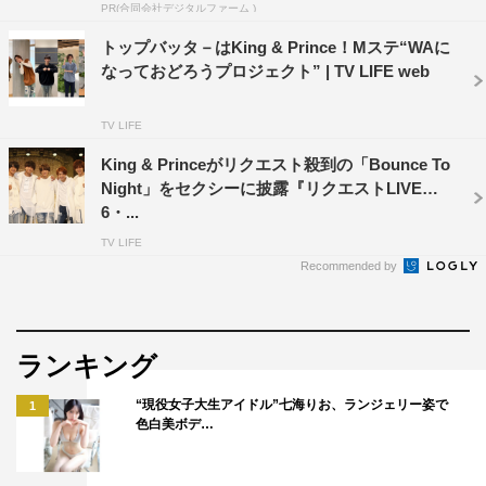
PR(合同会社デジタルファーム )
った。
トップバッタ－はKing & Prince！Mステ“WAに
美 少年は、岩﨑大昇が代表して「ジャニー（喜多川）
なっておどろうプロジェクト” | TV LIFE web
さんがすごく待ち望んだ年だと思いますので、いろんなこ
とをやりつつ、僕らも新しいことにいっぱい挑戦していき
TV LIFE
たいです」と。7 MEN 侍は、中村嶺亜が代表して「（東
King & Princeがリクエスト殺到の「Bounce To
Night」をセクシーに披露『リクエストLIVE』
京オリンピックの）新種目となったスケートボードをやっ
6・...
ているグループ。ジャニーさんから名前をいただいた時
TV LIFE
に、オリンピックを意識して、日本を代表する侍とつけて
Recommended by
もらったので、持ち味のスケボーを生かして、2020年頑
張っていきたいと思います」と力強い豊富を。
少年忍者は、川﨑皇輝が代表して「1月22日にデビュー
ランキング
されるSnow Manさんに代わって、ジャニーズJr.チャンネ
“現役女子大生アイドル”七海りお、ランジェリー姿で
1
ルの水曜日を担当させていただくことになりました。今ま
色白美ボデ…
でのエンターテインメントはもちろん、これをきっかけに
いろんなことに挑戦して、お仕事がいただけるように頑張