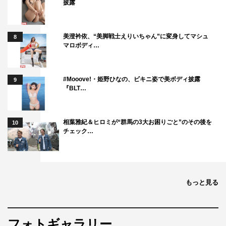
披露
「ジャニーズ・アイランド」は、東京・帝国劇場で1月27
日（月）まで上演される。
美澄衿依、“美脚戦士えりいちゃん”に変身してマシュ
8
マロボディ…
#Mooove!・姫野ひなの、ビキニ姿で美ボディ披露
9
『BLT…
7 MEN 侍
HiHi Jets
相葉雅紀＆ヒロミが“群馬の3大お困りごと”のその後を
10
チェック…
King & Prince
ジャニーズ
ステージ
少年忍者
平野紫耀
もっと見る
永瀬廉
美 少年
髙橋海人
フォトギャラリー