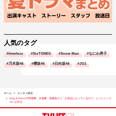
人気のタグ
timelesz
SixTONES
Snow Man
なにわ男子
乃木坂46
櫻坂46
日向坂46
JO1
ホーム
エンタメ総合
King & Prince平野紫耀、永瀬廉、髙橋海人ら「お世話になっているので」とジャニーズ
Jr.にお年玉