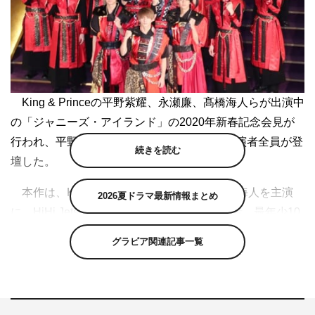
King & Princeの平野紫耀、永瀬廉、髙橋海人らが出演中
の「ジャニーズ・アイランド」の2020年新春記念会見が
行われ、平野、永瀬、髙橋海人をはじめ、出演者全員が登
続きを読む
壇した。
本作は、King & Princeの平野、永瀬、髙橋海人を主演
2026夏ドラマ最新情報まとめ
に、HiHi Jets、美 少年、7 MEN 侍、少年忍者、最年少10
歳がいる研究生も含めた平均年齢15.5歳という歴代最年少
グラビア関連記事一覧
のカンパニーを結成。2012年11月に上演したシリーズ第1
作「ジャニーズ・ワールド」で、人間の喜びと悲しみを暦
通り12のショーで表現し、少年たちが13月にあるユート
ピアを求める、奇想天外な物語をジャニー喜多川氏が創