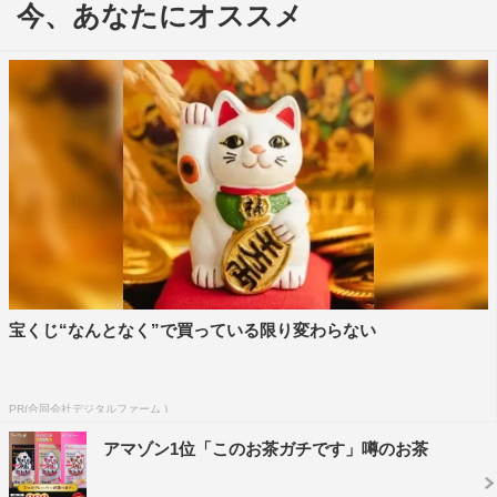
今、あなたにオススメ
造。本作は、その原点に立ち返り、少年たちが「Show
must go on」の意味を13月に求め宇宙へ旅に出るストーリ
ーとなっている。
この年末年始を、平野は「いろんなところに出させてい
ただき、充実した感じでもあって、『俺って芸能人なん
だ』って新鮮な気持ちになった。１つの仕事が終わって、
移動しての繰り返しの移動中に一番感じた」と多忙なスケ
ジュールを振り返った。
また、舞台では新春らしい演出はあるかと問われると、
宝くじ“なんとなく”で買っている限り変わらない
髙橋海人は「サンドアートのところで、謹賀新年って書い
たり、僕たちを七福神にかけた絵を描いたりした」と。永
瀬は「オリンピックのシーンで、もともとのせりふが『来
PR(合同会社デジタルファーム )
年から開催される』で、もう年が変わったので『今年か
アマゾン1位「このお茶ガチです」噂のお茶
ら』って言わないといけないのを忘れていて、怒られた」
と、明かした。