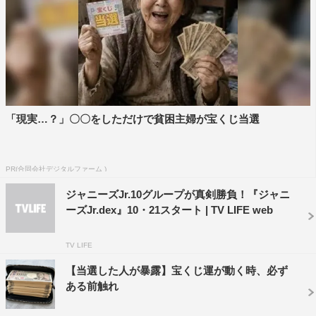
にお年玉が配られたことが明かされ、ジャニーズJr.たち一
同「ありがとうございます」とお礼を言うひと幕も。平野
が「お世話になっているので」と語り、髙橋海人が「握手
会みたいな感じで渡したね」と３人並んで、１人ひとりに
渡したことを明かした。
グループごろに新年の抱負や意気込みを問われ、HiHi
「現実…？」〇〇をしただけで貧困主婦が宝くじ当選
Jetsは、昨年９月から 活動自粛 していたメンバーの橋本
涼と作間龍斗が1月１日より復帰し、５人で活動を再開す
ることになった。髙橋優斗が「まずはファンの皆さん、関
PR(合同会社デジタルファーム )
係者の皆さま、本当にご迷惑をおかけして申し訳ありませ
ジャニーズJr.10グループが真剣勝負！『ジャニ
ーズJr.dex』10・21スタート | TV LIFE web
んでした。2020年から２人が復帰して、５人で活動を再
開させていただきます。皆さんに支えられて活動ができて
TV LIFE
いるということを改めて実感することが出来ました。HiHi
Jets５人で自分たちにしかできないエンターテインメント
【当選した人が暴露】宝くじ運が動く時、必ず
ある前触れ
を追い求めて、これからも皆さんに応援していただけるよ
う頑張っていきたいと思います」と謝罪とともに決意を語