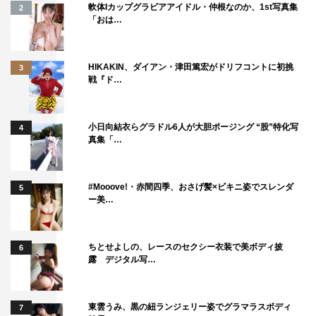
軟体Iカップグラビアアイドル・仲根なのか、1st写真集
2
っていきます」と意気込んだ。
「おは…
平野は「今はこの舞台を大成功させたいという気持ちが
一番。それと、グループとしても、個々でも活躍したい。
HIKAKIN、ダイアン・津田篤宏がドリフコントに初挑
3
戦『ド…
そして、いろんな先輩方がいるので、たくさんの先輩の背
中を見て、いろんなことを勉強して、今年もレベルアップ
できるようなKing & Princeで入れたら」と。 永瀬は「毎
小日向結衣らグラドル6人が大胆ポージング “股”特化写
4
真集「…
年毎年いろんな経験をさせていただいているので、この調
子で、個々の名前もどんどん広がっていくような2020年
にしたいな」と。 髙橋海人は「King & Princeとして３年
#Mooove!・赤間四季、おさげ髪×ビキニ姿でスレンダ
5
ー美…
目になるんですけど、この２年間ですごく楽しいことや、
新しい経験をたくさんさせていただいたので、良かったな
って思うことをこれからもどんどんやらせていただきたい
ちとせよしの、レースのセクシー衣装で美ボディ披
6
露 デジタル写…
なと思ってます」と意気込んだ。
最後に髙橋海人の掛け声とともに「2020年も輝くぞ
東雲うみ、黒の紐ランジェリー姿でグラマラスボディ
7
ー！」と、出演者一同で気合を入れた。