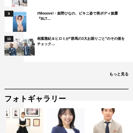
#Mooove!・姫野ひなの、ビキニ姿で美ボディ披露
9
『BLT…
相葉雅紀＆ヒロミが“群馬の3大お困りごと”のその後を
10
チェック…
もっと見る
フォトギャラリー