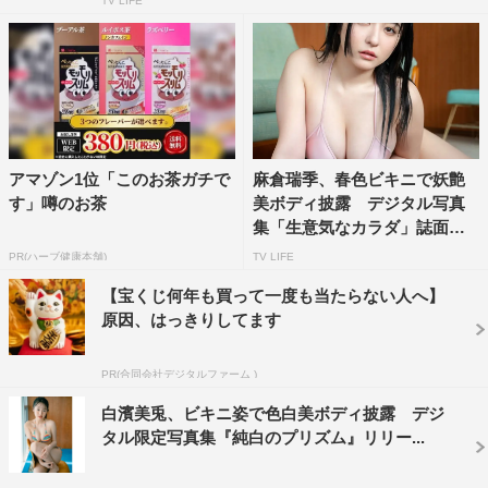
TV LIFE
アマゾン1位「このお茶ガチで
麻倉瑞季、春色ビキニで妖艶
す」噂のお茶
美ボディ披露 デジタル写真
集「生意気なカラダ」誌面カ
ッ...
PR(ハーブ健康本舗)
TV LIFE
【宝くじ何年も買って一度も当たらない人へ】
原因、はっきりしてます
PR(合同会社デジタルファーム )
白濱美兎、ビキニ姿で色白美ボディ披露 デジ
タル限定写真集『純白のプリズム』リリー...