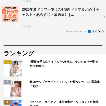
TV LIFE
2026年夏ドラマ一覧｜7月期新ドラマまとめ【キ
ャスト・あらすじ・放送日】 | ...
TV LIFE
Recommended by
ランキング
“現役女子大生アイドル”七海りお、ランジェリー姿で
1
色白美ボデ…
軟体Iカップグラビアアイドル・仲根なのか、1st写真集
2
「おは…
HIKAKIN、ダイアン・津田篤宏がドリフコントに初挑
3