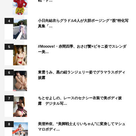
戦『ド…
小日向結衣らグラドル6人が大胆ポージング “股”特化写
4
真集「…
#Mooove!・赤間四季、おさげ髪×ビキニ姿でスレンダ
5
ー美…
東雲うみ、黒の紐ランジェリー姿でグラマラスボディ
6
披露
ちとせよしの、レースのセクシー衣装で美ボディ披
7
露 デジタル写…
美澄衿依、“美脚戦士えりいちゃん”に変身してマシュ
8
マロボディ…