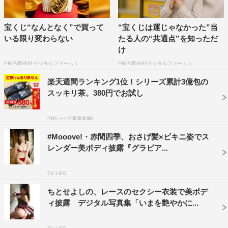
宝くじ“なんとなく”で買って
“宝くじは運じゃなかった”当
いる限り変わらない
たる人の“共通点”を知っただ
け
PR(合同会社デジタルファーム )
PR(合同会社デジタルファーム )
楽天週間ランキング1位！シリーズ累計3億包の
スッキリ茶。380円でお試し
PR(ハーブ健康本舗)
#Mooove!・赤間四季、おさげ髪×ビキニ姿でス
レンダー美ボディ披露『グラビア...
TV LIFE
ちとせよしの、レースのセクシー衣装で美ボデ
ィ披露 デジタル写真集「いまを艶やかに...