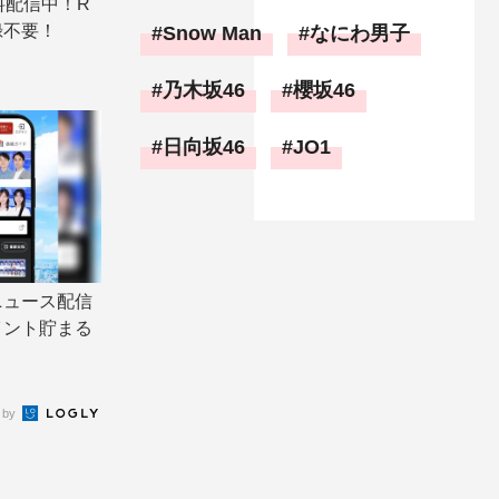
料配信中！R
録不要！
Snow Man
なにわ男子
乃木坂46
櫻坂46
日向坂46
JO1
ニュース配信
イント貯まる
 by