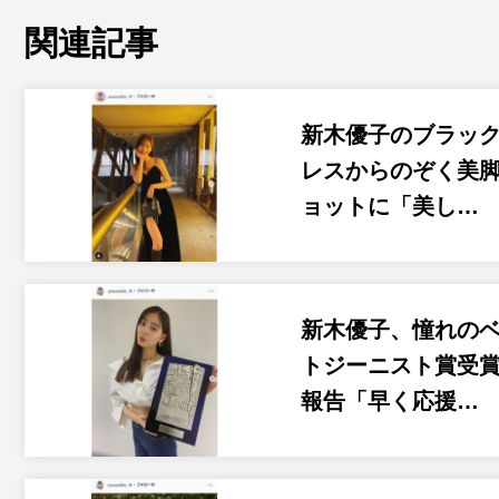
関連記事
新木優子のブラッ
レスからのぞく美
ョットに「美し…
新木優子、憧れの
トジーニスト賞受
報告「早く応援…