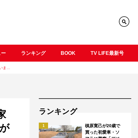
ュー
ランキング
BOOK
TV LIFE最新号
いま…
ランキング
家
が
槙原寛己が20歳で
1
買った初愛車・ソ