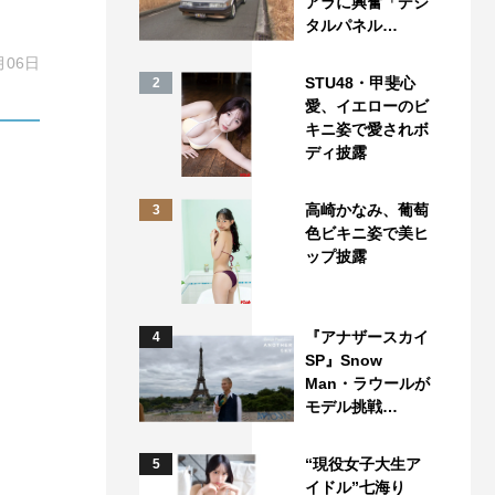
アラに興奮「デジ
タルパネル…
月06日
STU48・甲斐心
2
愛、イエローのビ
キニ姿で愛されボ
ディ披露
高崎かなみ、葡萄
3
色ビキニ姿で美ヒ
ップ披露
『アナザースカイ
4
SP』Snow
Man・ラウールが
モデル挑戦…
“現役女子大生ア
5
イドル”七海り