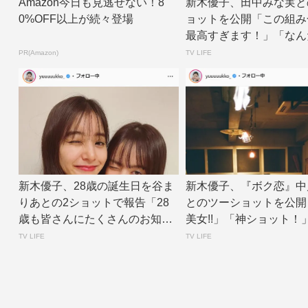
Amazon今日も見逃せない！8
新木優子、田中みな実と
0%OFF以上が続々登場
ョットを公開「この組み
最高すぎます！」「なん
人姉妹みたいです...
PR(Amazon)
TV LIFE
新木優子、28歳の誕生日を谷ま
新木優子、『ボク恋』中
りあとの2ショットで報告「28
とのツーショットを公開
歳も皆さんにたくさんのお知ら
美女!!」「神ショット！」 |
せができるよ...
IF...
TV LIFE
TV LIFE