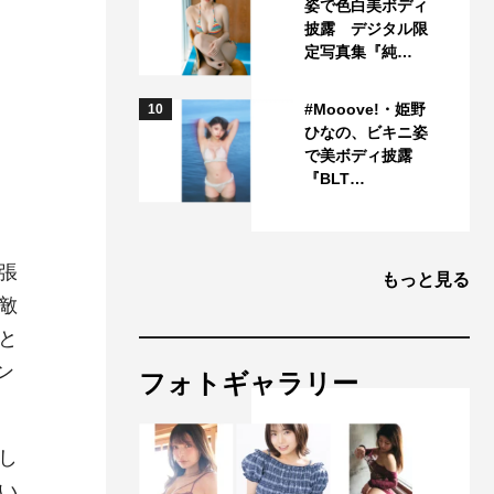
姿で色白美ボディ
披露 デジタル限
定写真集『純…
#Mooove!・姫野
10
ひなの、ビキニ姿
で美ボディ披露
『BLT…
張
もっと見る
敵
と
ン
フォトギャラリー
し
い