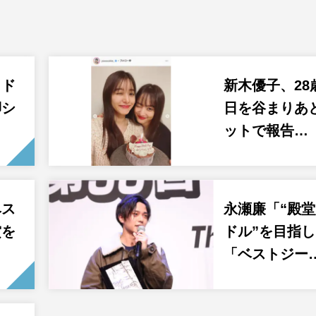
クド
新木優子、28
脚シ
日を谷まりあ
ットで報告…
ベス
永瀬廉「“殿
賞を
ドル”を目指
「ベストジー