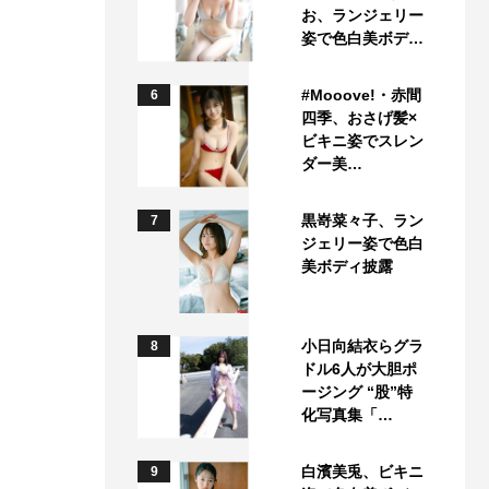
お、ランジェリー
姿で色白美ボデ…
#Mooove!・赤間
6
四季、おさげ髪×
ビキニ姿でスレン
ダー美…
黒嵜菜々子、ラン
7
ジェリー姿で色白
美ボディ披露
小日向結衣らグラ
8
ドル6人が大胆ポ
ージング “股”特
化写真集「…
白濱美兎、ビキニ
9