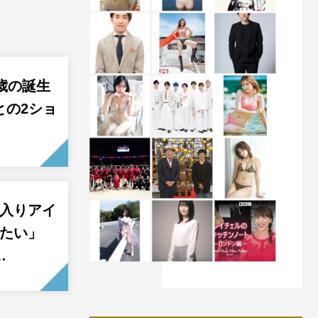
歳の誕生
との2ショ
堂入りアイ
したい」
…