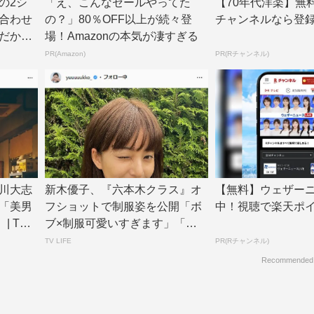
の2シ
「え、こんなセールやってた
【70年代洋楽】無
合わせ
の？」80％OFF以上が続々登
チャンネルなら登
だか2
場！Amazonの本気が凄すぎる
PR(Amazon)
PR(Rチャンネル)
川大志
新木優子、『六本木クラス』オ
【無料】ウェザー
「美男
フショットで制服姿を公開「ボ
中！視聴で楽天ポ
 TV L
ブ×制服可愛いすぎます」「め
ちゃくちゃ可愛く...
TV LIFE
PR(Rチャンネル)
Recommended