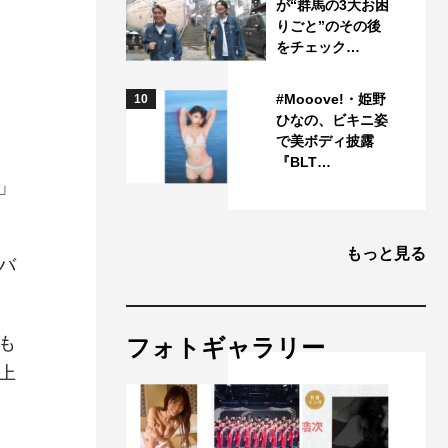
が“群馬の3大お困
りごと”のその後
をチェック…
#Mooove!・姫野
10
ひなの、ビキニ姿
で美ボディ披露
『BLT…
」
もっと見る
バ
も
フォトギャラリー
上