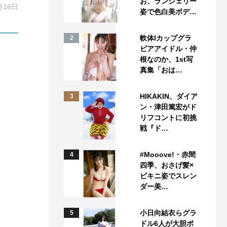
お、ランジェリー
月16日
姿で色白美ボデ…
軟体Iカップグラ
2
ビアアイドル・仲
根なのか、1st写
真集「おは…
HIKAKIN、ダイア
3
ン・津田篤宏がド
リフコントに初挑
戦『ド…
#Mooove!・赤間
4
四季、おさげ髪×
ビキニ姿でスレン
ダー美…
小日向結衣らグラ
5
ドル6人が大胆ポ