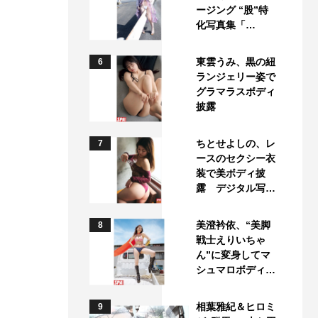
ージング “股”特
化写真集「…
東雲うみ、黒の紐
6
ランジェリー姿で
グラマラスボディ
披露
ちとせよしの、レ
7
ースのセクシー衣
装で美ボディ披
露 デジタル写…
美澄衿依、“美脚
8
戦士えりいちゃ
ん”に変身してマ
シュマロボディ…
相葉雅紀＆ヒロミ
9