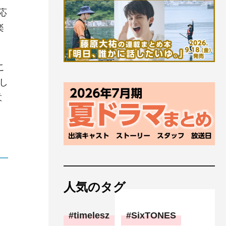
応
楽
こ
し
意
人気のタグ
timelesz
SixTONES