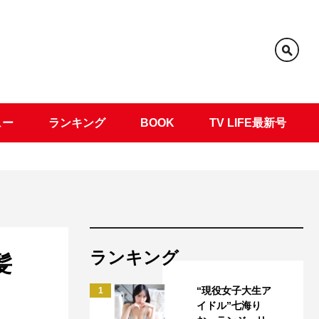
ュー
ランキング
BOOK
TV LIFE最新号
ランキング
髪
“現役女子大生ア
1
イドル”七海り