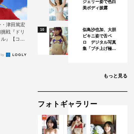
ジェリー姿で色白
美ボディ披露
アン・津田篤宏
似鳥沙也加、大胆
10
初挑戦『ドリ
ビキニ姿で舌ペ
ャル』【コメ
ロ デジタル写真
集「ブチ上げ極…
 by
もっと見る
フォトギャラリー