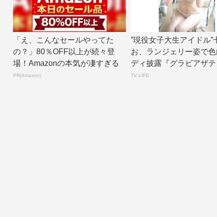
「え、こんなセールやってた
”現役女子大生アイドル”
の？」80％OFF以上が続々登
お、ランジェリー姿で色
場！Amazonの本気が凄すぎる
ディ披露『グラビアザテ
ョン』アザーカ...
PR(Amazon)
TV LIFE