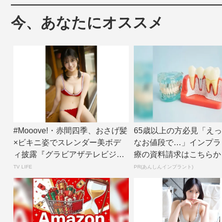
今、あなたにオススメ
#Mooove!・赤間四季、おさげ髪
65歳以上の方必見「えっ
×ビキニ姿でスレンダー美ボデ
なお値段で…」インプラ
ィ披露『グラビアザテレビジョ
療の資料請求はこちらか
ン』アザ...
TV LIFE
PR(あんしんインプラント)