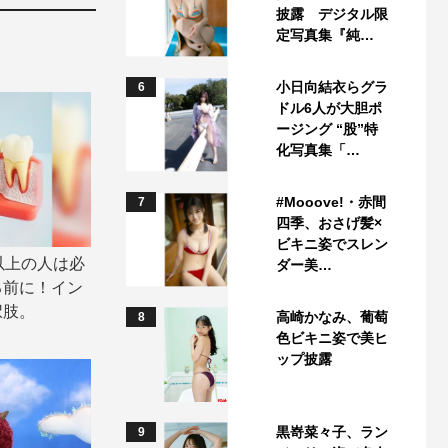
披露 デジタル限
定写真集『純…
小日向結衣らグラ
6
ドル6人が大胆ポ
ージング “股”特
化写真集「…
#Mooove!・赤間
7
四季、おさげ髪×
ビキニ姿でスレン
以上の人は必
ダー美…
る前に！イン
択肢。
高崎かなみ、葡萄
8
色ビキニ姿で美ヒ
ップ披露
黒嵜菜々子、ラン
9