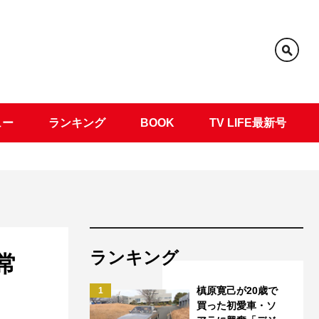
ュー
ランキング
BOOK
TV LIFE最新号
ランキング
立常
槙原寛己が20歳で
1
買った初愛車・ソ