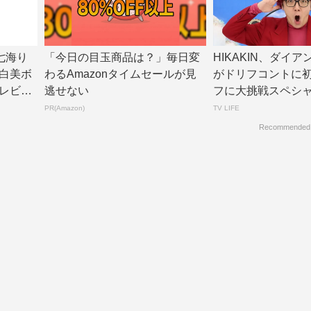
七海り
「今日の目玉商品は？」毎日変
HIKAKIN、ダイ
白美ボ
わるAmazonタイムセールが見
がドリフコントに
レビジ
逃せない
フに大挑戦スペシ
ントあり】...
PR(Amazon)
TV LIFE
Recommended