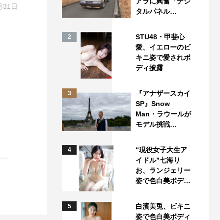
アラに興奮「デジ
月31日
タルパネル…
STU48・甲斐心
2
愛、イエローのビ
キニ姿で愛されボ
ディ披露
『アナザースカイ
3
SP』Snow
Man・ラウールが
モデル挑戦…
“現役女子大生ア
4
イドル”七海り
お、ランジェリー
姿で色白美ボデ…
白濱美兎、ビキニ
5
姿で色白美ボディ