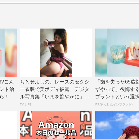
!?こん
ちとせよしの、レースのセクシ
「歯を失った65歳
ント治
ー衣装で美ボディ披露 デジタ
ずやって」後悔す
ら！
ル写真集「いまを艶やかに」誌
プラントという選
面カット公開 |...
TV LIFE
PR(あんしんインプラント)