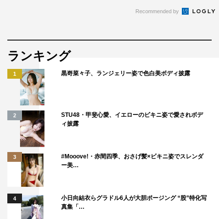
Recommended by
ランキング
黒嵜菜々子、ランジェリー姿で色白美ボディ披露
1
STU48・甲斐心愛、イエローのビキニ姿で愛されボデ
2
ィ披露
#Mooove!・赤間四季、おさげ髪×ビキニ姿でスレンダ
3
ー美…
小日向結衣らグラドル6人が大胆ポージング “股”特化写
4
真集「…