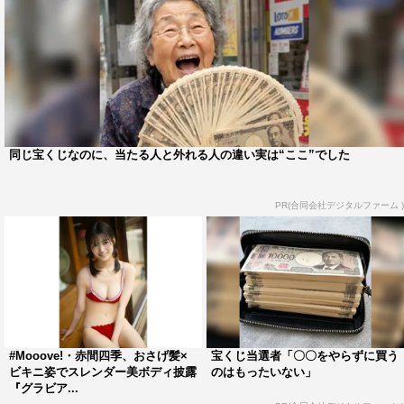
同じ宝くじなのに、当たる人と外れる人の違い実は“ここ”でした
PR(合同会社デジタルファーム )
#Mooove!・赤間四季、おさげ髪×
宝くじ当選者「〇〇をやらずに買う
ビキニ姿でスレンダー美ボディ披露
のはもったいない」
『グラビア...