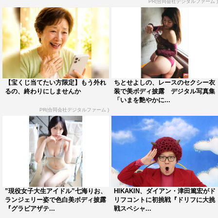
PR(合同会社デジタルファーム )
【宝くじ当てたい方限定】もう外れ
ちとせよしの、レースのセクシー衣
るの、終わりにしませんか
装で美ボディ披露 デジタル写真集
「いまを艶やかに...
PR(合同会社デジタルファーム )
”現役女子大生アイドル”七海りお、
HIKAKIN、ダイアン・津田篤宏がド
ランジェリー姿で色白美ボディ披露
リフコントに初挑戦『ドリフに大挑
『グラビアザテ...
戦スペシャ...