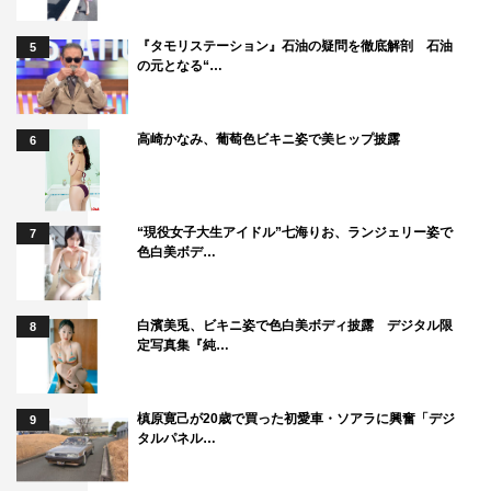
『タモリステーション』石油の疑問を徹底解剖 石油
5
の元となる“…
高崎かなみ、葡萄色ビキニ姿で美ヒップ披露
6
“現役女子大生アイドル”七海りお、ランジェリー姿で
7
色白美ボデ…
白濱美兎、ビキニ姿で色白美ボディ披露 デジタル限
8
定写真集『純…
槙原寛己が20歳で買った初愛車・ソアラに興奮「デジ
9
タルパネル…