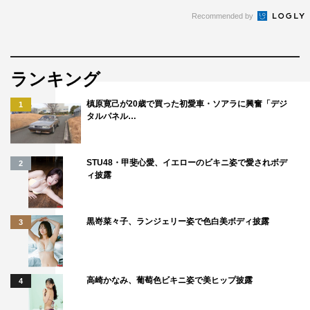
Recommended by
ランキング
槙原寛己が20歳で買った初愛車・ソアラに興奮「デジ
1
タルパネル…
STU48・甲斐心愛、イエローのビキニ姿で愛されボデ
2
ィ披露
黒嵜菜々子、ランジェリー姿で色白美ボディ披露
3
高崎かなみ、葡萄色ビキニ姿で美ヒップ披露
4