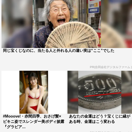
同じ宝くじなのに、当たる人と外れる人の違い実は“ここ”でした
PR(合同会社デジタルファーム )
#Mooove!・赤間四季、おさげ髪×
あなたの金運はどう？宝くじに縁が
ビキニ姿でスレンダー美ボディ披露
ある時、金運はこう変わる
『グラビア...