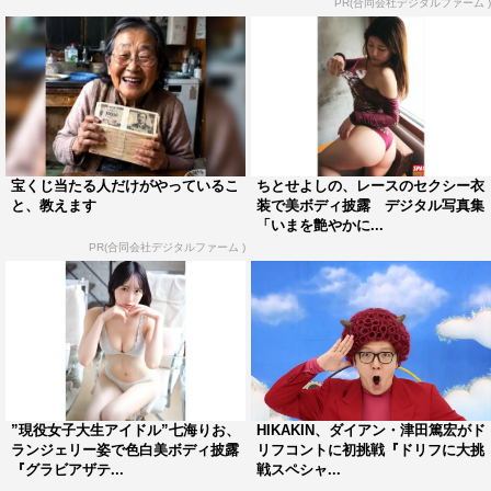
PR(合同会社デジタルファーム )
宝くじ当たる人だけがやっているこ
ちとせよしの、レースのセクシー衣
と、教えます
装で美ボディ披露 デジタル写真集
「いまを艶やかに...
PR(合同会社デジタルファーム )
”現役女子大生アイドル”七海りお、
HIKAKIN、ダイアン・津田篤宏がド
ランジェリー姿で色白美ボディ披露
リフコントに初挑戦『ドリフに大挑
『グラビアザテ...
戦スペシャ...