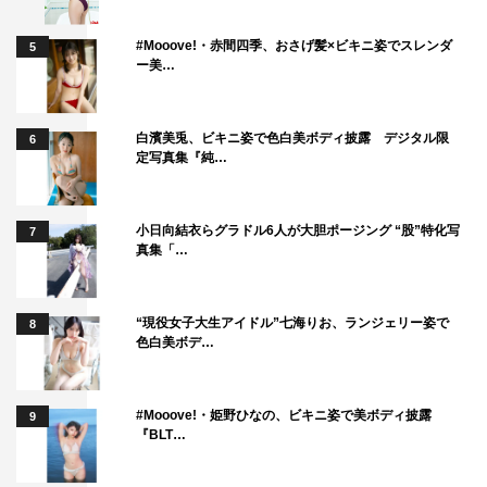
#Mooove!・赤間四季、おさげ髪×ビキニ姿でスレンダ
5
ー美…
白濱美兎、ビキニ姿で色白美ボディ披露 デジタル限
6
定写真集『純…
小日向結衣らグラドル6人が大胆ポージング “股”特化写
7
真集「…
“現役女子大生アイドル”七海りお、ランジェリー姿で
8
色白美ボデ…
#Mooove!・姫野ひなの、ビキニ姿で美ボディ披露
9
『BLT…