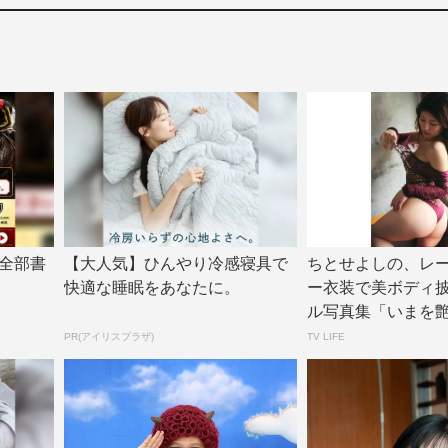
全部書
【大人気】ひんやり冷感寝具で
ちとせよしの、レ
快適な睡眠をあなたに。
ー衣装で美ボディ
ル写真集「いまを
面カット公開 |...
PR(アイリスプラザ)
TV LIFE