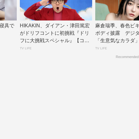
寝具で
HIKAKIN、ダイアン・津田篤宏
麻倉瑞季、春色ビ
がドリフコントに初挑戦『ドリ
ボディ披露 デジ
フに大挑戦スペシャル』【コメ
「生意気なカラダ
ントあり】...
公開 | TV L...
TV LIFE
TV LIFE
Recommended