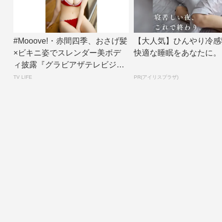
#Mooove!・赤間四季、おさげ髪
【大人気】ひんやり冷感
×ビキニ姿でスレンダー美ボデ
快適な睡眠をあなたに。
ィ披露『グラビアザテレビジョ
ン』アザ...
TV LIFE
PR(アイリスプラザ)