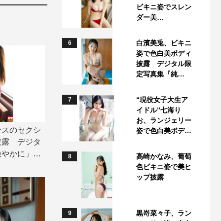
ビキニ姿でスレン
ダー美…
白濱美兎、ビキニ
6
姿で色白美ボディ
披露 デジタル限
定写真集『純…
“現役女子大生ア
7
イドル”七海り
お、ランジェリー
ースのセクシ
姿で色白美ボデ…
披露 デジタ
艶やかに」誌
高崎かなみ、葡萄
8
色ビキニ姿で美ヒ
ップ披露
黒嵜菜々子、ラン
9