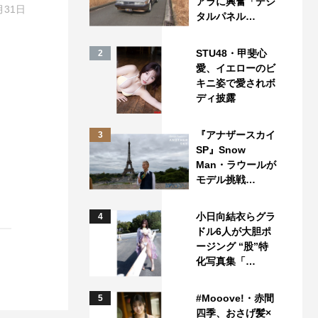
アラに興奮「デジ
月31日
タルパネル…
STU48・甲斐心
2
愛、イエローのビ
キニ姿で愛されボ
ディ披露
『アナザースカイ
3
SP』Snow
Man・ラウールが
モデル挑戦…
小日向結衣らグラ
4
ドル6人が大胆ポ
ージング “股”特
化写真集「…
#Mooove!・赤間
5
四季、おさげ髪×