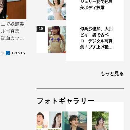
ジェリー姿で色白
美ボディ披露
キニで妖艶美
似鳥沙也加、大胆
10
タル写真集
ビキニ姿で舌ペ
」誌面カット
ロ デジタル写真
集「ブチ上げ極…
 by
もっと見る
フォトギャラリー