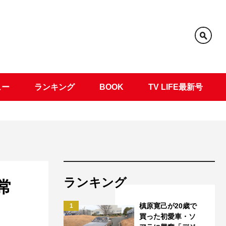
ュー
ランキング
BOOK
TV LIFE最新号
ランキング
立常
槙原寛己が20歳で
1
買った初愛車・ソ