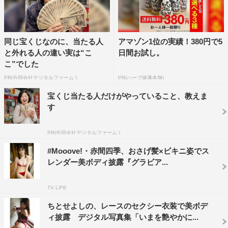
同じ宝くじなのに、当たる人
アマゾン1位の実績！380円で5
と外れる人の違い実は“こ
日間お試し。
こ”でした
PR(合同会社デジタルファーム )
PR(ハーブ健康本舗)
宝くじ当たる人だけがやっていること、教えま
す
PR(合同会社デジタルファーム )
#Mooove!・赤間四季、おさげ髪×ビキニ姿でス
レンダー美ボディ披露『グラビア...
TV LIFE
ちとせよしの、レースのセクシー衣装で美ボデ
ィ披露 デジタル写真集「いまを艶やかに...