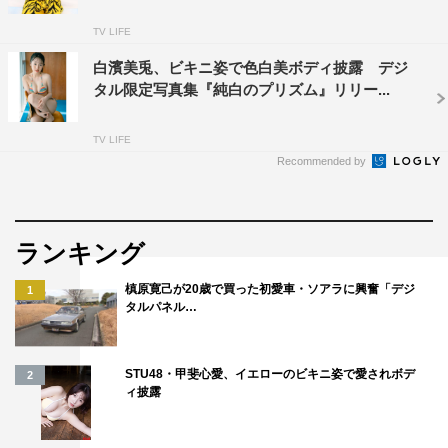
TV LIFE
白濱美兎、ビキニ姿で色白美ボディ披露 デジ
タル限定写真集『純白のプリズム』リリー...
TV LIFE
Recommended by
ランキング
槙原寛己が20歳で買った初愛車・ソアラに興奮「デジ
1
タルパネル…
STU48・甲斐心愛、イエローのビキニ姿で愛されボデ
2
ィ披露