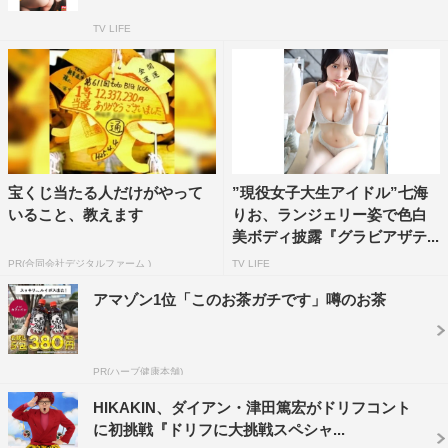
TV LIFE
宝くじ当たる人だけがやって
”現役女子大生アイドル”七海
いること、教えます
りお、ランジェリー姿で色白
美ボディ披露『グラビアザテ...
PR(合同会社デジタルファーム )
TV LIFE
アマゾン1位「このお茶ガチです」噂のお茶
PR(ハーブ健康本舗)
HIKAKIN、ダイアン・津田篤宏がドリフコント
に初挑戦『ドリフに大挑戦スペシャ...