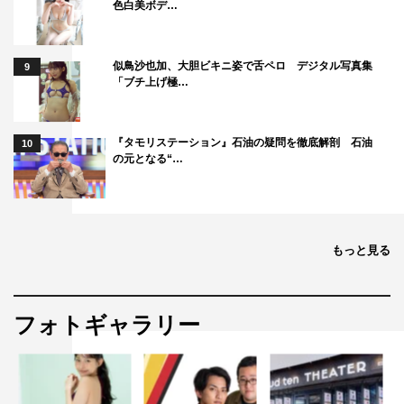
色白美ボデ…
似鳥沙也加、大胆ビキニ姿で舌ペロ デジタル写真集
9
「ブチ上げ極…
『タモリステーション』石油の疑問を徹底解剖 石油
10
の元となる“…
もっと見る
フォトギャラリー