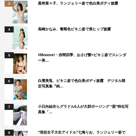
黒嵜菜々子、ランジェリー姿で色白美ボディ披露
3
高崎かなみ、葡萄色ビキニ姿で美ヒップ披露
4
#Mooove!・赤間四季、おさげ髪×ビキニ姿でスレンダ
5
ー美…
白濱美兎、ビキニ姿で色白美ボディ披露 デジタル限
6
定写真集『純…
小日向結衣らグラドル6人が大胆ポージング “股”特化写
7
真集「…
“現役女子大生アイドル”七海りお、ランジェリー姿で
8