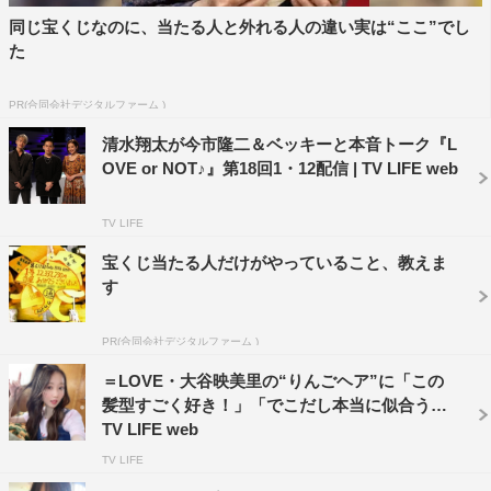
同じ宝くじなのに、当たる人と外れる人の違い実は“ここ”でし
た
PR(合同会社デジタルファーム )
清水翔太が今市隆二＆ベッキーと本音トーク『L
OVE or NOT♪』第18回1・12配信 | TV LIFE web
TV LIFE
宝くじ当たる人だけがやっていること、教えま
す
PR(合同会社デジタルファーム )
＝LOVE・大谷映美里の“りんごヘア”に「この
髪型すごく好き！」「でこだし本当に似合う」 |
TV LIFE web
TV LIFE