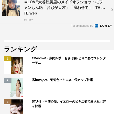
＝LOVE大谷映美里のメイドオフショットにフ
ァンもん絶「お顔が天才」「雇わせて」 | TV LI
FE web
TV LIFE
Recommended by
ランキング
#Mooove!・赤間四季、おさげ髪×ビキニ姿でスレンダ
1
ー美…
高崎かなみ、葡萄色ビキニ姿で美ヒップ披露
2
STU48・甲斐心愛、イエローのビキニ姿で愛されボデ
3
ィ披露