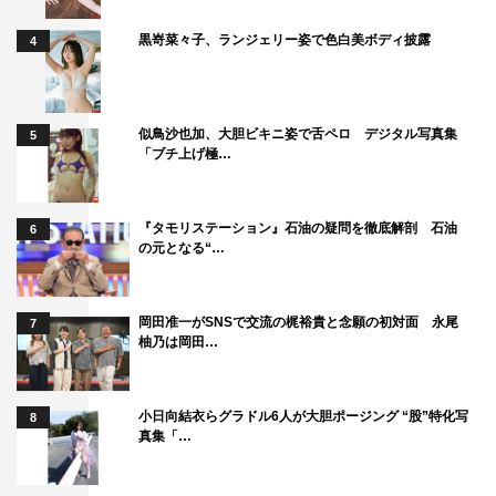
黒嵜菜々子、ランジェリー姿で色白美ボディ披露
4
似鳥沙也加、大胆ビキニ姿で舌ペロ デジタル写真集
5
「ブチ上げ極…
『タモリステーション』石油の疑問を徹底解剖 石油
6
の元となる“…
岡田准一がSNSで交流の梶裕貴と念願の初対面 永尾
7
柚乃は岡田…
小日向結衣らグラドル6人が大胆ポージング “股”特化写
8
真集「…