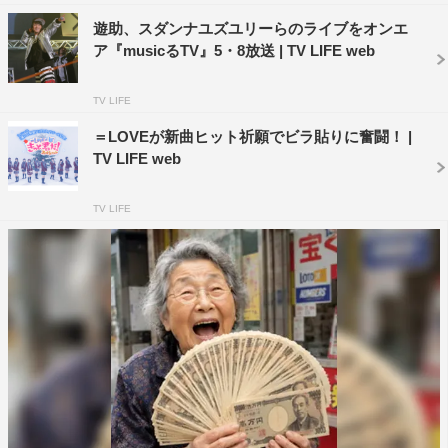
遊助、スダンナユズユリーらのライブをオンエ
ア『musicるTV』5・8放送 | TV LIFE web
TV LIFE
＝LOVEが新曲ヒット祈願でビラ貼りに奮闘！ |
TV LIFE web
TV LIFE