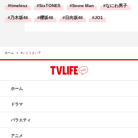
timelesz
SixTONES
Snow Man
なにわ男子
乃木坂46
櫻坂46
日向坂46
JO1
ホーム
#いとうまい子
ホーム
ドラマ
バラエティ
アニメ