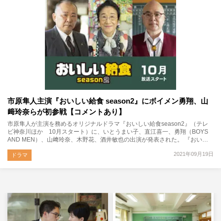
市原隼人主演『おいしい給食 season2』にボイメン勇翔、山
﨑玲奈らが初参戦【コメントあり】
市原隼人が主演を務めるオリジナルドラマ『おいしい給食season2』（テレ
ビ神奈川ほか 10月スタート）に、いとうまい子、直江喜一、勇翔（BOYS
AND MEN）、山﨑玲奈、木野花、酒井敏也の出演が発表された。 『おい…
2021年09月19日
ドラマ