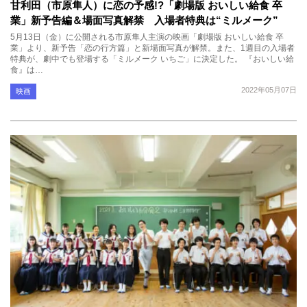
甘利田（市原隼人）に恋の予感!?「劇場版 おいしい給食 卒
業」新予告編＆場面写真解禁 入場者特典は“ミルメーク”
5月13日（金）に公開される市原隼人主演の映画「劇場版 おいしい給食 卒
業」より、新予告「恋の行方篇」と新場面写真が解禁。また、1週目の入場者
特典が、劇中でも登場する「ミルメーク いちご」に決定した。 『おいしい給
食』は…
2022年05月07日
映画