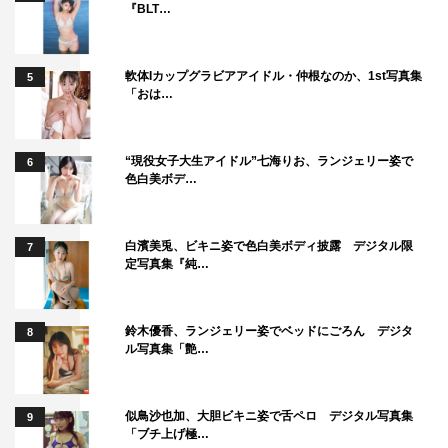
『BLT…
軟体Iカップグラビアアイドル・仲根なのか、1st写真集
5
「おは…
“現役女子大生アイドル”七海りお、ランジェリー姿で
6
色白美ボデ…
白濱美兎、ビキニ姿で色白美ボディ披露 デジタル限
7
定写真集『純…
鈴木優香、ランジェリー姿でベッドにごろん デジタ
8
ル写真集「艶…
似鳥沙也加、大胆ビキニ姿で舌ペロ デジタル写真集
9
「ブチ上げ極…