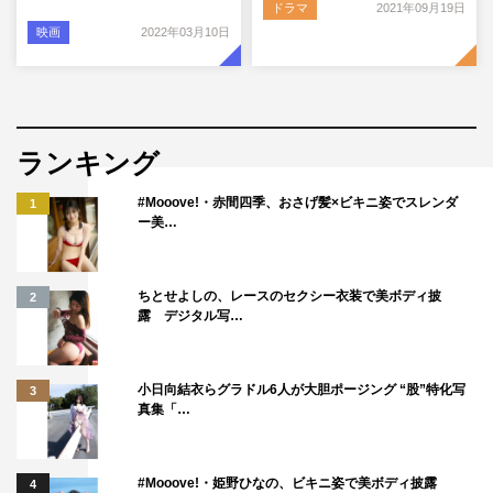
ドラマ
2021年09月19日
映画
2022年03月10日
ランキング
#Mooove!・赤間四季、おさげ髪×ビキニ姿でスレンダ
1
ー美…
ちとせよしの、レースのセクシー衣装で美ボディ披
2
露 デジタル写…
小日向結衣らグラドル6人が大胆ポージング “股”特化写
3
真集「…
#Mooove!・姫野ひなの、ビキニ姿で美ボディ披露
4