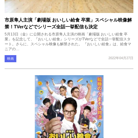
市原隼人主演「劇場版 おいしい給食 卒業」スペシャル映像解
禁！TVerなどでシリーズ全話一挙配信も決定
5月13日（金）に公開される市原隼人主演の映画「劇場版 おいしい給食 卒
業」を記念して、『おいしい給食』シリーズがTVerなどで全話一挙配信スタ
ート。さらに、スペシャル映像も解禁された。 『おいしい給食』は、給食マ
ニアの…
2022年04月27日
映画