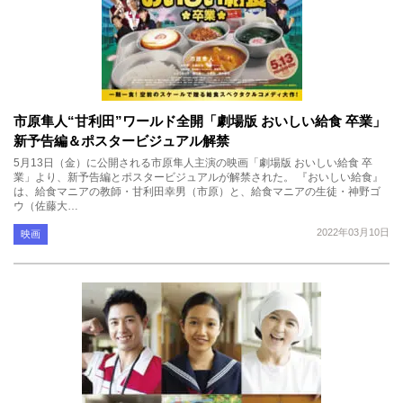
市原隼人“甘利田”ワールド全開「劇場版 おいしい給食 卒業」
新予告編＆ポスタービジュアル解禁
5月13日（金）に公開される市原隼人主演の映画「劇場版 おいしい給食 卒
業」より、新予告編とポスタービジュアルが解禁された。 『おいしい給食』
は、給食マニアの教師・甘利田幸男（市原）と、給食マニアの生徒・神野ゴ
ウ（佐藤大…
2022年03月10日
映画