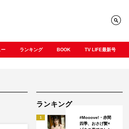
ュー
ランキング
BOOK
TV LIFE最新号
ランキング
#Mooove!・赤間
1
四季、おさげ髪×