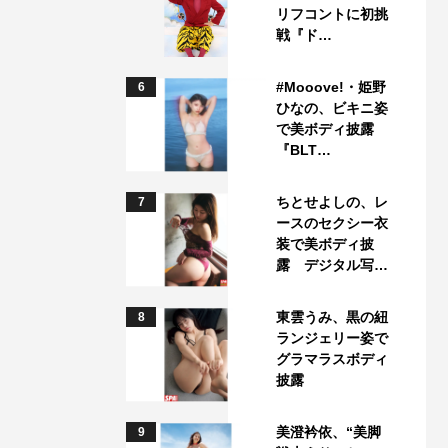
リフコントに初挑
戦『ド…
#Mooove!・姫野
6
ひなの、ビキニ姿
で美ボディ披露
『BLT…
ちとせよしの、レ
7
ースのセクシー衣
装で美ボディ披
露 デジタル写…
東雲うみ、黒の紐
8
ランジェリー姿で
グラマラスボディ
披露
美澄衿依、“美脚
9