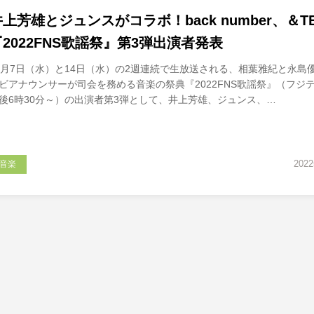
井上芳雄とジュンスがコラボ！back number、＆T
『2022FNS歌謡祭』第3弾出演者発表
2月7日（水）と14日（水）の2週連続で生放送される、相葉雅紀と永島
ビアナウンサーが司会を務める音楽の祭典『2022FNS歌謡祭』（フ
後6時30分～）の出演者第3弾として、井上芳雄、ジュンス、…
202
音楽