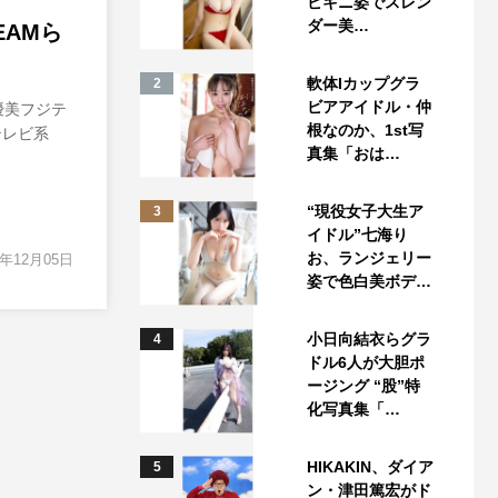
ビキニ姿でスレン
ダー美…
EAMら
軟体Iカップグラ
2
ビアアイドル・仲
優美フジテ
根なのか、1st写
ジテレビ系
真集「おは…
“現役女子大生ア
3
イドル”七海り
お、ランジェリー
2年12月05日
姿で色白美ボデ…
小日向結衣らグラ
4
ドル6人が大胆ポ
ージング “股”特
化写真集「…
HIKAKIN、ダイア
5
ン・津田篤宏がド