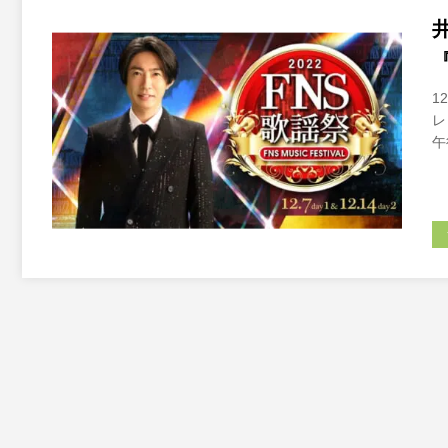
1
レ
午