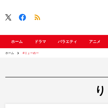
ホーム
ドラマ
バラエティ
アニメ
ホーム
#りょーめー
り