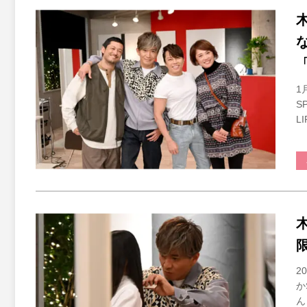
な
「
1
S
L
限
2
か
ん