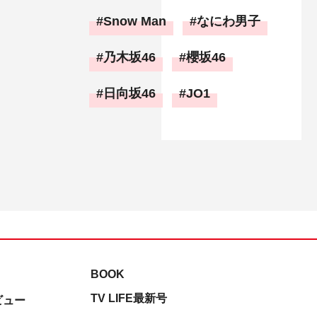
Snow Man
なにわ男子
乃木坂46
櫻坂46
日向坂46
JO1
BOOK
TV LIFE最新号
ビュー