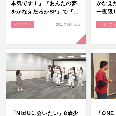
本気です！」『あんたの夢
かなえ
をかなえたろかSP』で『…
一夜限り
バラエティ
2023年01月05日
バラエティ
「NiziUに会いたい」8歳少
「ONE