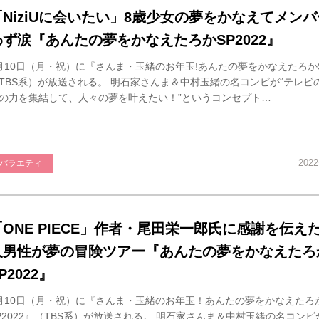
「NiziUに会いたい」8歳少女の夢をかなえてメン
わず涙『あんたの夢をかなえたろかSP2022』
月10日（月・祝）に『さんま・玉緒のお年玉!あんたの夢をかなえたろかSP
TBS系）が放送される。 明石家さんま＆中村玉緒の名コンビが“テレビ
の力を集結して、人々の夢を叶えたい！”というコンセプト…
202
バラエティ
「ONE PIECE」作者・尾田栄一郎氏に感謝を伝え
人男性が夢の冒険ツアー『あんたの夢をかなえたろ
P2022』
月10日（月・祝）に『さんま・玉緒のお年玉！あんたの夢をかなえたろ
P2022』（TBS系）が放送される。 明石家さんま＆中村玉緒の名コンビ