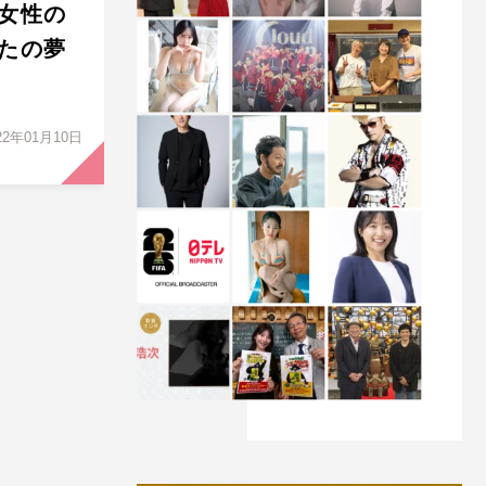
女性の
たの夢
22年01月10日