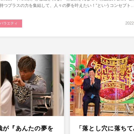
持つプラスの力を集結して、人々の夢を叶えたい！”というコンセプト
202
バラエティ
哉が『あんたの夢を
「落とし穴に落ちて