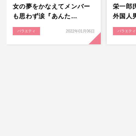
女の夢をかなえてメンバー
栄一郎
も思わず涙『あんた…
外国人
バラエティ
2022年01月06日
バラエティ