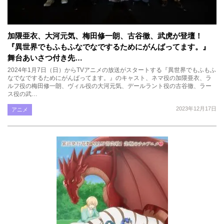
加隈亜衣、大河元気、梅田修一朗、古谷徹、武虎が登壇！
『異世界でもふもふなでなでするためにがんばってます。』
舞台あいさつ付き先…
2024年1月7日（日）からTVアニメの放送がスタートする『異世界でもふもふ
なでなでするためにがんばってます。』のキャスト、ネマ役の加隈亜衣、ラ
ルフ役の梅田修一朗、ヴィル役の大河元気、デールラント役の古谷徹、ラー
ス役の武…
2023年12月17日
アニメ