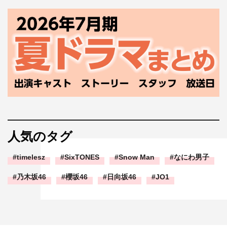
人気のタグ
timelesz
SixTONES
Snow Man
なにわ男子
乃木坂46
櫻坂46
日向坂46
JO1