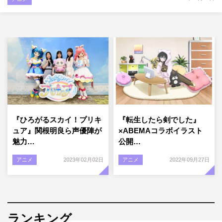
『ひろがるスカイ！プリキ
『転生したら剣でした』
ュア』関根明良ら声優陣が
×ABEMAコラボイラスト
魅力…
公開…
アニメ
2023年02月02日
アニメ
2022年09月27日
ランキング