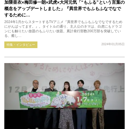
加隈亜衣×梅田修一朗×武虎×大河元気「“もふる”という言葉の
概念をアップデートしました」『異世界でもふもふなでなで
するために…
2024年1月からスタートするTVアニメ『異世界でもふもふなでなでするため
にがんばってます。』。タイトルの通り、主人公のネマは、白虎にもドラゴ
ンにも触りたい放題のもふりたい放題。累計発行部数200万部を突破してい
る、癒し…
2024年01月05日
特集・インタビュー