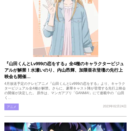
『山田くんとLv999の恋をする』全4種のキャラクタービジュ
アルが解禁！水瀬いのり、内山昂輝、加隈亜衣登壇の先行上
映会も開催…
4月放送予定のテレビアニメ『山田くんとLv999の恋をする』より、キャラク
タービジュアル全4種が解禁。さらに、豪華キャスト陣が登壇する先行上映会
の開催が決定した。 原作は、マンガアプリ「GANMA!」にて連載中の「山田
く…
2023年02月24日
アニメ