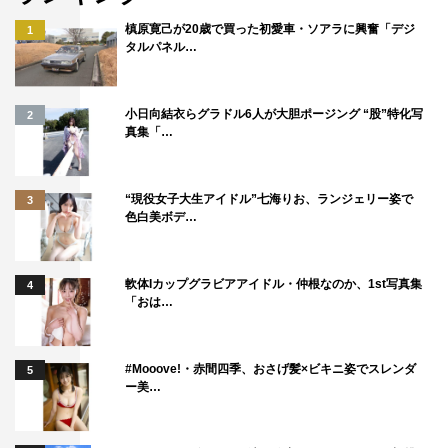
槙原寛己が20歳で買った初愛車・ソアラに興奮「デジ
1
タルパネル…
小日向結衣らグラドル6人が大胆ポージング “股”特化写
2
真集「…
“現役女子大生アイドル”七海りお、ランジェリー姿で
3
色白美ボデ…
軟体Iカップグラビアアイドル・仲根なのか、1st写真集
4
「おは…
#Mooove!・赤間四季、おさげ髪×ビキニ姿でスレンダ
5
ー美…