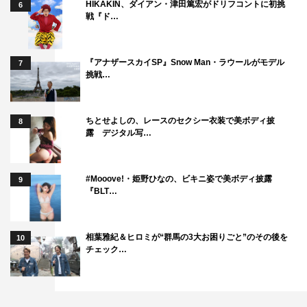
HIKAKIN、ダイアン・津田篤宏がドリフコントに初挑
6
戦『ド…
『アナザースカイSP』Snow Man・ラウールがモデル
7
挑戦…
ちとせよしの、レースのセクシー衣装で美ボディ披
8
露 デジタル写…
#Mooove!・姫野ひなの、ビキニ姿で美ボディ披露
9
『BLT…
相葉雅紀＆ヒロミが“群馬の3大お困りごと”のその後を
10
チェック…