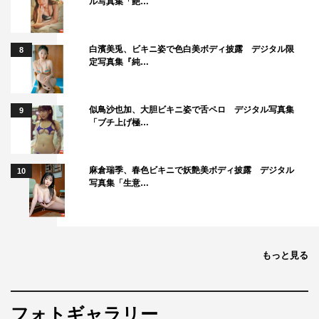
ル写真集「艶…
白濱美兎、ビキニ姿で色白美ボディ披露 デジタル限
8
定写真集『純…
似鳥沙也加、大胆ビキニ姿で舌ペロ デジタル写真集
9
「ブチ上げ極…
麻倉瑞季、春色ビキニで妖艶美ボディ披露 デジタル
10
写真集「生意…
もっと見る
フォトギャラリー