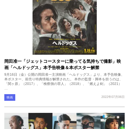
岡田准一「ジェットコースターに乗ってる気持ちで撮影」映
画「ヘルドッグス」本予告映像＆本ポスター解禁
9月16日（金）公開の岡田准一主演映画「ヘルドッグス」より、本予告映像、
本ポスター、前売り特典情報が解禁された。 本作の監督・脚本を担うのは、
「関ヶ原」（2017）、「検察側の罪人」（2018）、「燃えよ剣」（2021）
…
2022年07月06日
映画