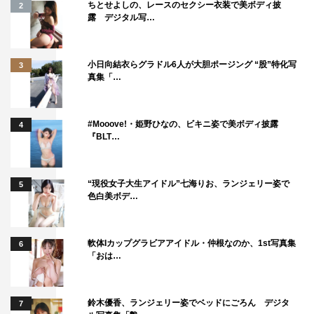
ちとせよしの、レースのセクシー衣装で美ボディ披
2
露 デジタル写…
小日向結衣らグラドル6人が大胆ポージング “股”特化写
3
真集「…
#Mooove!・姫野ひなの、ビキニ姿で美ボディ披露
4
『BLT…
“現役女子大生アイドル”七海りお、ランジェリー姿で
5
色白美ボデ…
軟体Iカップグラビアアイドル・仲根なのか、1st写真集
6
「おは…
鈴木優香、ランジェリー姿でベッドにごろん デジタ
7