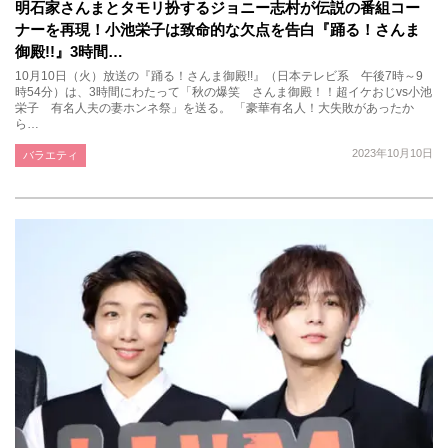
明石家さんまとタモリ扮するジョニー志村が伝説の番組コー
ナーを再現！小池栄子は致命的な欠点を告白『踊る！さんま
御殿!!』3時間…
10月10日（火）放送の『踊る！さんま御殿!!』（日本テレビ系 午後7時～9
時54分）は、3時間にわたって「秋の爆笑 さんま御殿！！超イケおじvs小池
栄子 有名人夫の妻ホンネ祭」を送る。 「豪華有名人！大失敗があったか
ら…
2023年10月10日
バラエティ