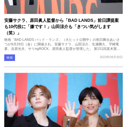
安藤サクラ、原田眞人監督から「BAD LANDS」前日譚提案
も10代役に「嫌です！」山田涼介も「きつい気がします
（笑）」
映画「BAD LANDS バッド・ランズ」（大ヒット公開中）の初日舞台あいさ
つが9月29日（金）に開催され、安藤サクラ、山田涼介、生瀬勝久、宇崎竜
童、吉原光夫、サリngROCK、原田眞人監督が登壇した。 第151回直木賞…
2023年09月30日
映画