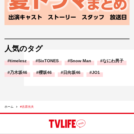
人気のタグ
timelesz
SixTONES
Snow Man
なにわ男子
乃木坂46
櫻坂46
日向坂46
JO1
ホーム
#吉原光夫