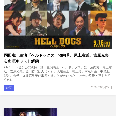
岡田准一主演「ヘルドッグス」酒向芳、尾上右近、吉原光夫
ら出演キャスト解禁
9月16日（金）公開の岡田准一主演映画「ヘルドッグス」に、酒向芳、尾上右
近、吉原光夫、金田哲（はんにゃ）、大場泰正、村上淳、木竜麻生、中島亜
梨沙、杏子、赤間麻里子が出演することが分かった。 本作の監督・脚本を担
うのは、「…
2022年06月29日
映画