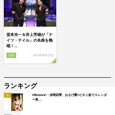
堂本光一＆井上芳雄が「ナ
イツ・テイル」の名曲を熱
唱！…
音楽
2021年08月11日
ランキング
#Mooove!・赤間四季、おさげ髪×ビキニ姿でスレンダ
1
ー美…