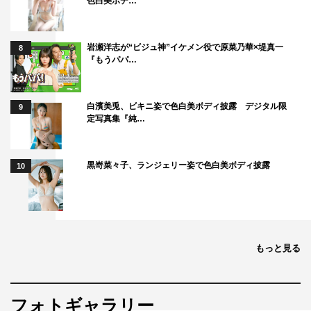
色白美ボデ…
岩瀬洋志が“ビジュ神”イケメン役で原菜乃華×堤真一
8
『もうパパ…
白濱美兎、ビキニ姿で色白美ボディ披露 デジタル限
9
定写真集『純…
黒嵜菜々子、ランジェリー姿で色白美ボディ披露
10
もっと見る
フォトギャラリー