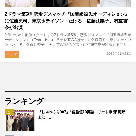
Zドラマ第5弾 恋愛デスマッチ『国宝級彼氏オーディション』
に佐藤流司、東京ホテイソン・たける、佐藤江梨子、村重杏
奈が出演
2月中旬から配信スタートするZドラマ第5弾、恋愛デスマッチ『国宝級彼氏オ
ーディション』（TVer、Hulu、日テレTADAほか）に佐藤流司、東京ホテイソ
ン・たける、佐藤江梨子、そして第1話のゲストに村重杏奈が出演すること…
2023年01月21日
ドラマ
ランキング
『しゃべくり007』“偏差値70英語エリート軍団”河野
1
太郎、…