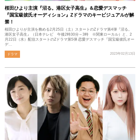
桜田ひより主演『沼る。港区女子高生』＆恋愛デスマッチ
『国宝級彼氏オーディション』Zドラマのキービジュアルが解
禁！
桜田ひよりが主演を務める2月25日（土）スタートのZドラマ第4弾『沼る。
港区女子高生』（日本テレビ 午後2時30分～3時 ※関東ローカル）と、2
月22日（水）配信スタートのZドラマ第5弾 恋愛デスマッチ『国宝級彼氏オー
デ…
2023年02月13日
ドラマ