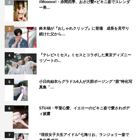
#Mooove!・赤間四季、おさげ髪×ビキニ姿でスレンダ
2
ー美…
鈴木福が『おしゃれクリップ』に登場 成長を見守り
3
続けた父から…
『テレビ×ミセス』ミセスとコラボした東京ディズニー
4
リゾートの…
小日向結衣らグラドル6人が大胆ポージング “股”特化写
5
真集「…
STU48・甲斐心愛、イエローのビキニ姿で愛されボデ
6
ィ披露
“現役女子大生アイドル”七海りお、ランジェリー姿で
7