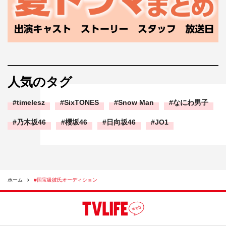
人気のタグ
timelesz
SixTONES
Snow Man
なにわ男子
乃木坂46
櫻坂46
日向坂46
JO1
ホーム
#国宝級彼氏オーディション