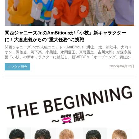
関西ジャニーズJr.のAmBitiousが「小枝」新キャラクター
に！大倉忠義からの“重大任務”に挑戦
関西ジャニーズJr.の9人組ユニット・AmBitious（井上一太、浦陸斗、大内リ
オン、岡佑吏、河下楽、小柴陸、永岡蓮王、真弓孟之、吉川太郎）が森永製
菓「小枝」の新キャラクターに就任し、新WEBCM「オープニング」篇ほか…
2022年04月12日
エンタメ総合