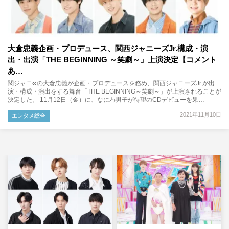
大倉忠義企画・プロデュース、関西ジャニーズJr.構成・演
出・出演「THE BEGINNING ～笑劇～」上演決定【コメント
あ…
関ジャニ∞の大倉忠義が企画・プロデュースを務め、関西ジャニーズJr.が出
演・構成・演出をする舞台「THE BEGINNING～笑劇～」が上演されることが
決定した。 11月12日（金）に、なにわ男子が待望のCDデビューを果…
2021年11月10日
エンタメ総合