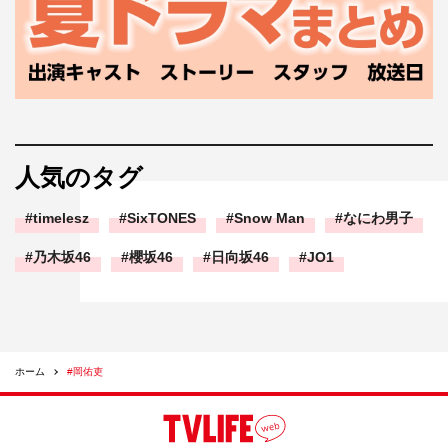
人気のタグ
timelesz
SixTONES
Snow Man
なにわ男子
乃木坂46
櫻坂46
日向坂46
JO1
ホーム
#岡佑吏