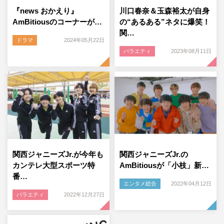
『news おかえり』
川口春奈＆玉森裕太が自身
AmBitiousのコーナーが…
の“あるある”ネタに爆笑！
関…
ドラマ
2024年05月22日
バラエティ
2023年08月11日
関西ジャニーズJr.が今年も
関西ジャニーズJr.の
カンテレ大型スポーツ特
AmBitiousが「小枝」新…
番…
エンタメ総合
2022年04月12日
バラエティ
2022年12月27日