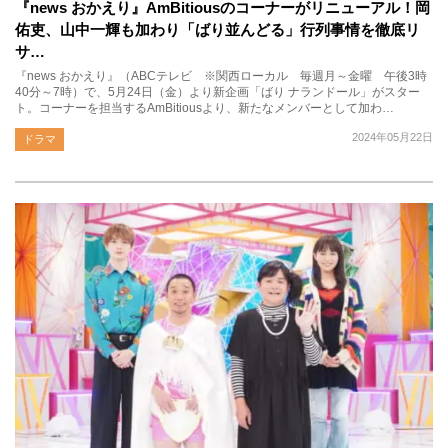
『news おかえり』AmBitiousのコーナーがリニューアル！岡
佑吏、山中一輝も加わり「ばり並んどる」行列事情を徹底リ
サ…
『news おかえり』（ABCテレビ ※関西ローカル 毎週月～金曜 午後3時
40分～7時）で、5月24日（金）より新企画「ばり ナランドール」がスター
ト。コーナーを担当するAmBitiousより、新たなメンバーとして加わ…
2024年05月22日
ドラマ