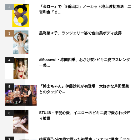
『金ロー』で「8番出口」ノーカット地上波初放送 二
2
宮和也「ま…
黒嵜菜々子、ランジェリー姿で色白美ボディ披露
3
#Mooove!・赤間四季、おさげ髪×ビキニ姿でスレンダ
4
ー美…
『博士ちゃん』伊藤沙莉が初登場 大好きな芦田愛菜
5
とのタッグで…
STU48・甲斐心愛、イエローのビキニ姿で愛されボデ
6
ィ披露
槙原寛己が20歳で買った初愛車・ソアラに興奮「デジ
7