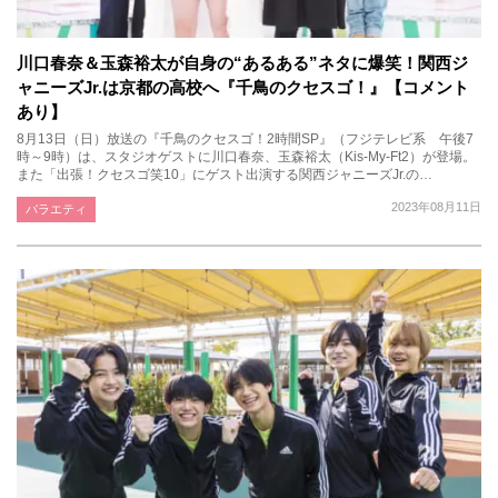
川口春奈＆玉森裕太が自身の“あるある”ネタに爆笑！関西ジ
ャニーズJr.は京都の高校へ『千鳥のクセスゴ！』【コメント
あり】
8月13日（日）放送の『千鳥のクセスゴ！2時間SP』（フジテレビ系 午後7
時～9時）は、スタジオゲストに川口春奈、玉森裕太（Kis-My-Ft2）が登場。
また「出張！クセスゴ笑10」にゲスト出演する関西ジャニーズJr.の…
2023年08月11日
バラエティ