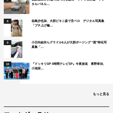
タルパネル…
似鳥沙也加、大胆ビキニ姿で舌ペロ デジタル写真集
8
「ブチ上げ極…
小日向結衣らグラドル6人が大胆ポージング “股”特化写
9
真集「…
『ドッキリGP 4時間テレビSP』今夜放送 東野幸治、
10
小池栄…
もっと見る