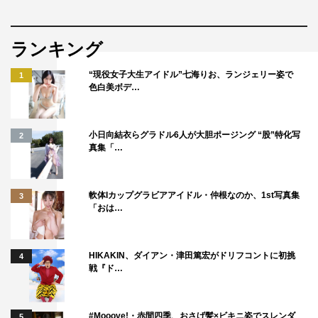
ランキング
“現役女子大生アイドル”七海りお、ランジェリー姿で
1
色白美ボデ…
小日向結衣らグラドル6人が大胆ポージング “股”特化写
2
真集「…
軟体Iカップグラビアアイドル・仲根なのか、1st写真集
3
「おは…
HIKAKIN、ダイアン・津田篤宏がドリフコントに初挑
4
戦『ド…
#Mooove!・赤間四季、おさげ髪×ビキニ姿でスレンダ
5