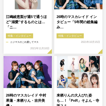
江嶋綾恵梨が週5で通うほ
26時のマスカレイド イン
ど“溺愛”するものとは…
タビュー「5年間の総集編
「ニ…
み…
特集・インタビュー
特集・インタビュー
2021年10月15日
ニジマスのこれ愛してマス
2021年11月10日
26時のマスカレイド 中村
来栖りんの大人びた姿
果蓮・来栖りん・吉井美
も…！「PnR」そよん・寺
優・…
坂ユミ…