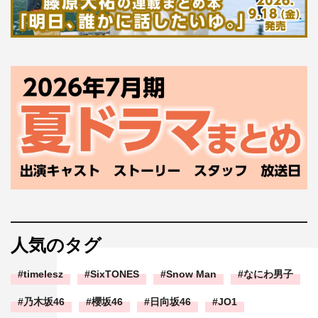
人気のタグ
timelesz
SixTONES
Snow Man
なにわ男子
乃木坂46
櫻坂46
日向坂46
JO1