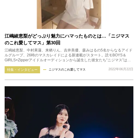
江嶋綾恵梨がどっぷり魅力にハマったものとは…「ニジマス
のこれ愛してマス」第30回
江嶋綾恵梨、中村果蓮、来栖りん、吉井美優、森みはるの5名からなるアイド
ルグループ、26時のマスカレイドによる新連載がスタート。読モBOYS＆
GIRLS×Zipperアイドルオーディションから誕生した彼女たち“ニジマス”は…
2022年06月22日
特集・インタビュー
ニジマスのこれ愛してマス