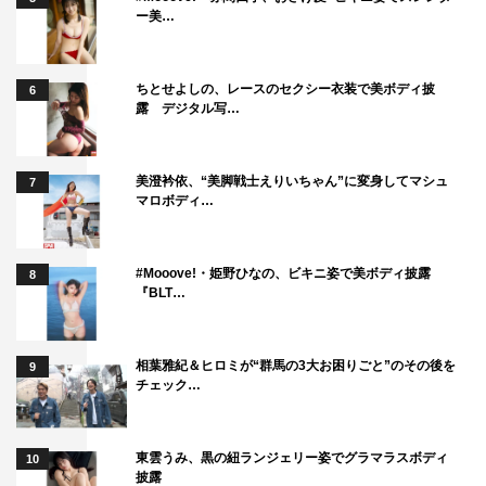
ー美…
ちとせよしの、レースのセクシー衣装で美ボディ披
6
露 デジタル写…
美澄衿依、“美脚戦士えりいちゃん”に変身してマシュ
7
マロボディ…
#Mooove!・姫野ひなの、ビキニ姿で美ボディ披露
8
『BLT…
相葉雅紀＆ヒロミが“群馬の3大お困りごと”のその後を
9
チェック…
東雲うみ、黒の紐ランジェリー姿でグラマラスボディ
10
披露