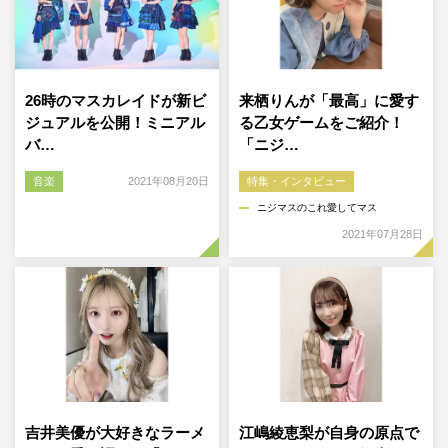
26時のマスカレイドが新ビ
来栖りんが「最高」に愛す
ジュアルを公開！ミニアル
る乙女ゲームをご紹介！
バ…
「ニジ…
音楽
2021年08月20日
特集・インタビュー
ニジマスのこれ愛してマス
2021年07月28日
吉井美優が大好きなラーメ
江嶋綾恵梨が自身の原点で