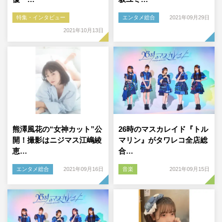
特集・インタビュー
エンタメ総合
2021年09月29日
2021年10月13日
熊澤風花の“女神カット”公
26時のマスカレイド『トル
開！撮影はニジマス江嶋綾
マリン』がタワレコ全店総
恵…
合…
エンタメ総合
2021年09月16日
音楽
2021年09月15日