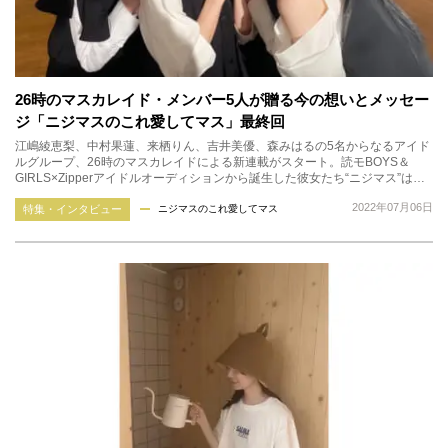
26時のマスカレイド・メンバー5人が贈る今の想いとメッセー
ジ「ニジマスのこれ愛してマス」最終回
江嶋綾恵梨、中村果蓮、来栖りん、吉井美優、森みはるの5名からなるアイド
ルグループ、26時のマスカレイドによる新連載がスタート。読モBOYS＆
GIRLS×Zipperアイドルオーディションから誕生した彼女たち“ニジマス”は…
2022年07月06日
特集・インタビュー
ニジマスのこれ愛してマス