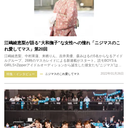
江嶋綾恵梨が語る“大和撫子”な女性への憧れ「ニジマスのこ
れ愛してマス」第20回
江嶋綾恵梨、中村果蓮、来栖りん、吉井美優、森みはるの5名からなるアイド
ルグループ、26時のマスカレイドによる新連載がスタート。読モBOYS＆
GIRLS×Zipperアイドルオーディションから誕生した彼女たち“ニジマス”は…
2022年01月26日
特集・インタビュー
ニジマスのこれ愛してマス