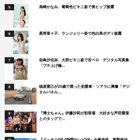
高崎かなみ、葡萄色ビキニ姿で美ヒップ披露
5
黒嵜菜々子、ランジェリー姿で色白美ボディ披露
6
似鳥沙也加、大胆ビキニ姿で舌ペロ デジタル写真集
7
「ブチ上げ極…
槙原寛己が20歳で買った初愛車・ソアラに興奮「デジ
8
タルパネル…
『博士ちゃん』伊藤沙莉が初登場 大好きな芦田愛菜
9
とのタッグで…
『ドッキリGP 4時間テレビSP』今夜放送 東野幸治、