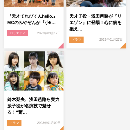
『天才てれびくんhello,』
天才子役・浅田芭路が『リ
MCのみやぞんが『小5…
エゾン』に登場！心に病を
抱え…
バラエティ
2023年03月17日
ドラマ
2023年01月27日
鈴木梨央、浅田芭路ら実力
派子役が名演技で魅せ
る！“驚…
ドラマ
2023年01月09日