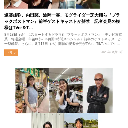
遠藤雄弥、内田慈、波岡一喜、モグライダー芝大輔ら『ブラ
ックポストマン』前半ゲストキャストが解禁 記者会見の模
様はTVer＆T…
8月18日（金）にスタートするドラマ8『ブラックポストマン』（テレビ東京
系 毎週金曜 午後8時～※初回2時間スペシャル）前半のゲストキャストが
一挙解禁。さらに、8月17日（木）開催の記者会見がTVer、TikTokにて生…
2023年08月13日
ドラマ