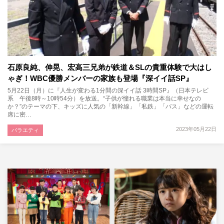
石原良純、伸晃、宏高三兄弟が鉄道＆SLの貴重体験で大はし
ゃぎ！WBC優勝メンバーの家族も登場『深イイ話SP』
5月22日（月）に『人生が変わる1分間の深イイ話 3時間SP』（日本テレビ
系 午後8時～10時54分）を放送。“子供が憧れる職業は本当に幸せなの
か？”のテーマの下、キッズに人気の「新幹線」「私鉄」「バス」などの運転
席に密…
2023年05月22日
バラエティ