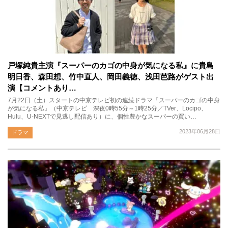
戸塚純貴主演『スーパーのカゴの中身が気になる私』に貴島
明日香、森田想、竹中直人、岡田義徳、浅田芭路がゲスト出
演【コメントあり…
7月22日（土）スタートの中京テレビ初の連続ドラマ『スーパーのカゴの中身
が気になる私』（中京テレビ 深夜0時55分～1時25分／TVer、Locipo、
Hulu、U-NEXTで見逃し配信あり）に、個性豊かなスーパーの買い…
2023年06月28日
ドラマ