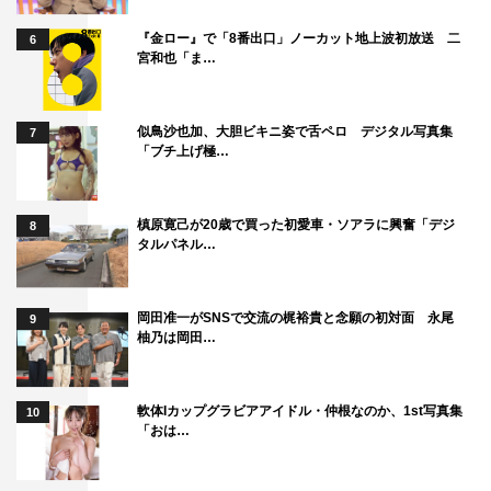
『金ロー』で「8番出口」ノーカット地上波初放送 二
6
宮和也「ま…
似鳥沙也加、大胆ビキニ姿で舌ペロ デジタル写真集
7
「ブチ上げ極…
槙原寛己が20歳で買った初愛車・ソアラに興奮「デジ
8
タルパネル…
岡田准一がSNSで交流の梶裕貴と念願の初対面 永尾
9
柚乃は岡田…
軟体Iカップグラビアアイドル・仲根なのか、1st写真集
10
「おは…