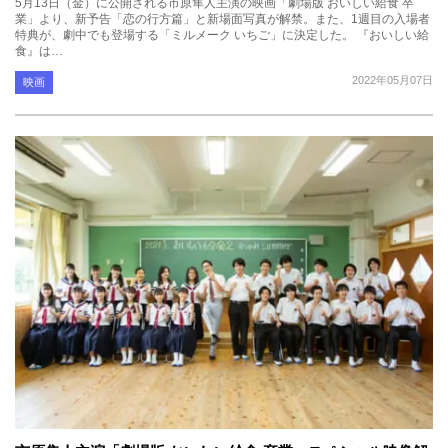
5月13日（金）に公開される市原隼人主演の映画「劇場版 おいしい給食 卒
業」より、新予告「恋の行方篇」と新場面写真が解禁。また、1週目の入場者
特典が、劇中でも登場する「ミルメーク いちご」に決定した。 『おいしい給
食』は…
2022年05月07日
映画