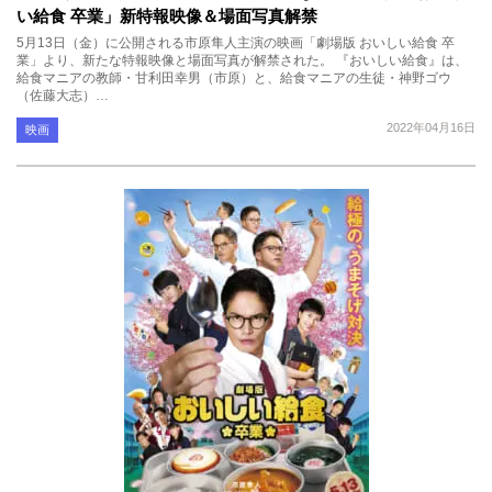
い給食 卒業」新特報映像＆場面写真解禁
5月13日（金）に公開される市原隼人主演の映画「劇場版 おいしい給食 卒
業」より、新たな特報映像と場面写真が解禁された。 『おいしい給食』は、
給食マニアの教師・甘利田幸男（市原）と、給食マニアの生徒・神野ゴウ
（佐藤大志）…
2022年04月16日
映画