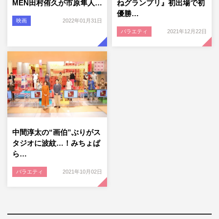
MEN田村侑久が市原隼人…
ねグランプリ』初出場で初
優勝…
映画
2022年01月31日
バラエティ
2021年12月22日
中間淳太の“画伯”ぶりがス
タジオに波紋…！みちょぱ
ら…
バラエティ
2021年10月02日