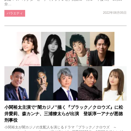
分…
2022年08月05日
バラエティ
小関裕太主演で“闇カジノ”描く『ブラック／クロウズ』に松
井愛莉、森カンナ、三浦獠太らが出演 登坂淳一アナが悪徳
刑事役
小関裕太が闇カジノの支配人を演じるドラマ『ブラック／クロウズ ～