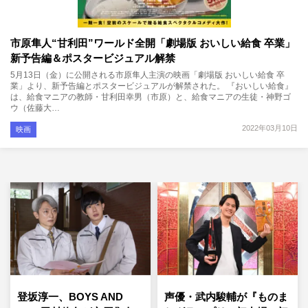
市原隼人“甘利田”ワールド全開「劇場版 おいしい給食 卒業」
新予告編＆ポスタービジュアル解禁
5月13日（金）に公開される市原隼人主演の映画「劇場版 おいしい給食 卒
業」より、新予告編とポスタービジュアルが解禁された。 『おいしい給食』
は、給食マニアの教師・甘利田幸男（市原）と、給食マニアの生徒・神野ゴ
ウ（佐藤大…
2022年03月10日
映画
登坂淳一、BOYS AND
声優・武内駿輔が『ものま