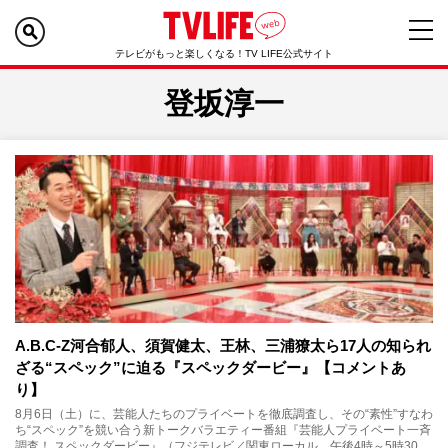
テレビがもっと楽しくなる！TV LIFE公式サイト
登坂淳一
A.B.C-Z河合郁人、須賀健太、王林、三浦獠太ら17人の知られ
ざる“スペック”に迫る『スペックダービー』【コメントあ
り】
8月6日（土）に、芸能人たちのプライベートを徹底調査し、その“素性”すなわ
ち“スペック”を競い合う新トークバラエティー番組『芸能人プライベート一斉
調査！ スペックダービー』（フジテレビ／関東ローカル 午後4時～5時30