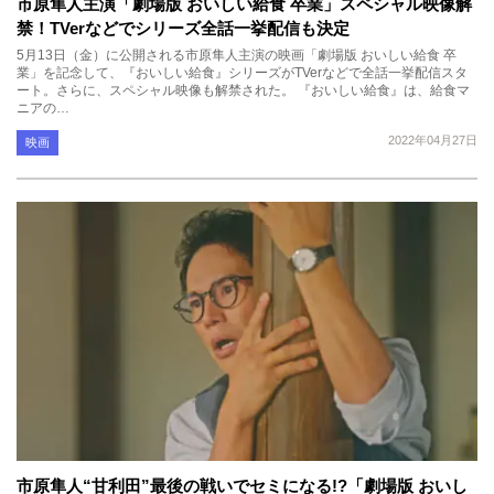
市原隼人主演「劇場版 おいしい給食 卒業」スペシャル映像解
禁！TVerなどでシリーズ全話一挙配信も決定
5月13日（金）に公開される市原隼人主演の映画「劇場版 おいしい給食 卒
業」を記念して、『おいしい給食』シリーズがTVerなどで全話一挙配信スタ
ート。さらに、スペシャル映像も解禁された。 『おいしい給食』は、給食マ
ニアの…
2022年04月27日
映画
市原隼人“甘利田”最後の戦いでセミになる!?「劇場版 おいし