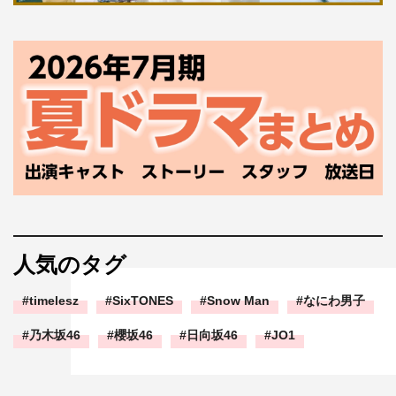
人気のタグ
timelesz
SixTONES
Snow Man
なにわ男子
乃木坂46
櫻坂46
日向坂46
JO1