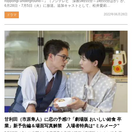
roppongi underground～』（フジテレビ 深夜0時55分～1時55分ほか）が、
6月28日・7月5日（火）に放送。追加キャストとして、松井愛莉…
2022年06月28日
ドラマ
甘利田（市原隼人）に恋の予感!?「劇場版 おいしい給食 卒
業」新予告編＆場面写真解禁 入場者特典は“ミルメーク”