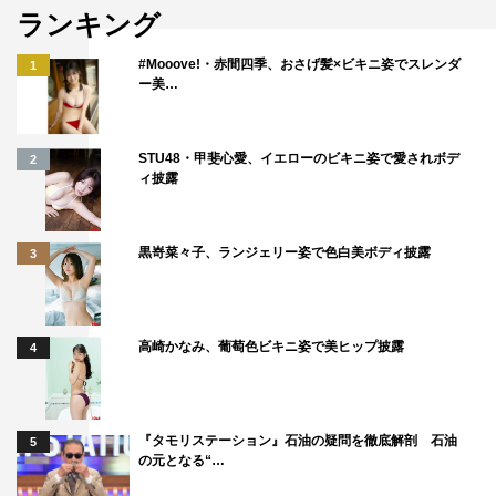
ランキング
#Mooove!・赤間四季、おさげ髪×ビキニ姿でスレンダ
1
ー美…
STU48・甲斐心愛、イエローのビキニ姿で愛されボデ
2
ィ披露
黒嵜菜々子、ランジェリー姿で色白美ボディ披露
3
高崎かなみ、葡萄色ビキニ姿で美ヒップ披露
4
『タモリステーション』石油の疑問を徹底解剖 石油
5
の元となる“…