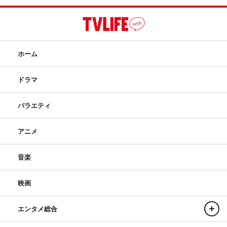
ホーム
ドラマ
バラエティ
アニメ
音楽
映画
エンタメ総合