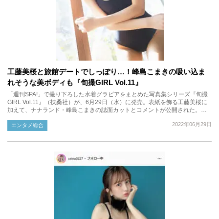
工藤美桜と旅館デートでしっぽり…！峰島こまきの吸い込ま
れそうな美ボディも『旬撮GIRL Vol.11』
「週刊SPA!」で撮り下ろした水着グラビアをまとめた写真集シリーズ『旬撮
GIRL Vol.11』（扶桑社）が、6月29日（水）に発売。表紙を飾る工藤美桜に
加えて、ナナランド・峰島こまきの誌面カットとコメントが公開された。…
2022年06月29日
エンタメ総合