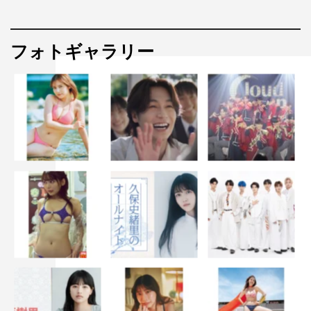
フォトギャラリー