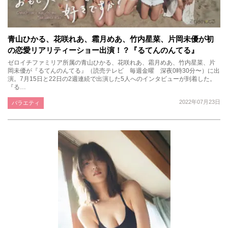
青山ひかる、花咲れあ、霜月めあ、竹内星菜、片岡未優が初
の恋愛リアリティーショー出演！？『るてんのんてる』
ゼロイチファミリア所属の青山ひかる、花咲れあ、霜月めあ、竹内星菜、片
岡未優が『るてんのんてる』（読売テレビ 毎週金曜 深夜0時30分〜）に出
演。7月15日と22日の2週連続で出演した5人へのインタビューが到着した。
『る…
2022年07月23日
バラエティ