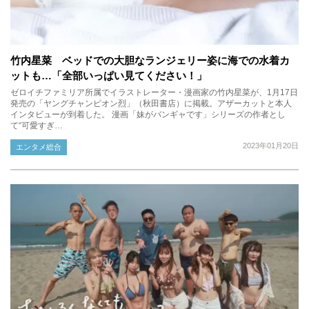
竹内星菜 ベッドでの大胆なランジェリー姿に海での水着カ
ットも…「全部いっぱい見てください！」
ゼロイチファミリア所属でイラストレーター・漫画家の竹内星菜が、1月17日
発売の「ヤングチャンピオン烈」（秋田書店）に掲載。アザーカットと本人
インタビューが到着した。 漫画「妹がバンギャです」シリーズの作者とし
て“可愛すぎ…
2023年01月20日
エンタメ総合