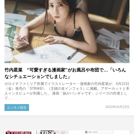
竹内星菜 “可愛すぎる漫画家”がお風呂や布団で…「いろん
なシチュエーションでしました」
ゼロイチファミリア所属でイラストレーター・漫画家の竹内星菜が、4月22日
（金）発売の「STRiKE!」（主婦の友インフォス）に掲載。アザーカットと本
人インタビューが到着した。 漫画「妹がバンギャです」シリーズの作者とし
て…
2022年04月22日
エンタメ総合