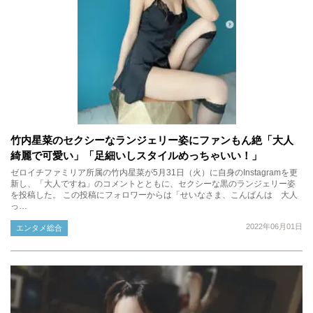
竹内星菜のセクシーなランジェリー姿にファンもん絶「大人
綺麗で可愛い」「足細いしスタイルめっちゃいい！」
ゼロイチファミリア所属の竹内星菜が5月31日（火）に自身のInstagramを更
新し、「大人ですね」のコメントとともに、セクシーな黒のランジェリー姿
を投稿した。 この投稿にフォロワーからは「せいなさま、こんばんは 大人
っ…
2022年06月01日
エンタメ総合