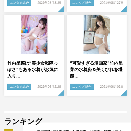
エンタメ総合
2021年08月31日
エンタメ総合
2021年08月27日
竹内星菜は“美少女戦隊っ
“可愛すぎる漫画家”竹内星
ぽさ”もある水着がお気に
菜の水着姿＆美くびれを堪
入り…
能…
エンタメ総合
2021年06月21日
エンタメ総合
2021年06月01日
ランキング