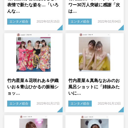
表情で新たな姿を…「いろ
ワー30万人突破に感謝「次
んな…
は…
エンタメ総合
2022年02月15日
エンタメ総合
2022年02月04日
竹内星菜＆花咲れあ＆伊織
竹内星菜＆真島なおみのお
いお＆青山ひかるの振袖シ
風呂ショットに「姉妹みた
ョッ…
いに…
エンタメ総合
2022年01月17日
エンタメ総合
2022年01月13日