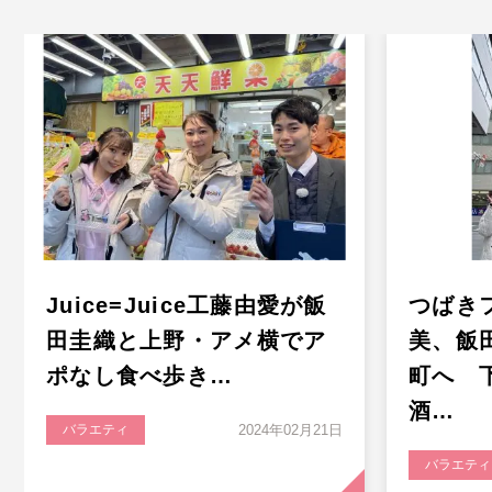
Juice=Juice工藤由愛が飯
つばき
田圭織と上野・アメ横でア
美、飯
ポなし食べ歩き…
町へ 
酒…
バラエティ
2024年02月21日
バラエティ