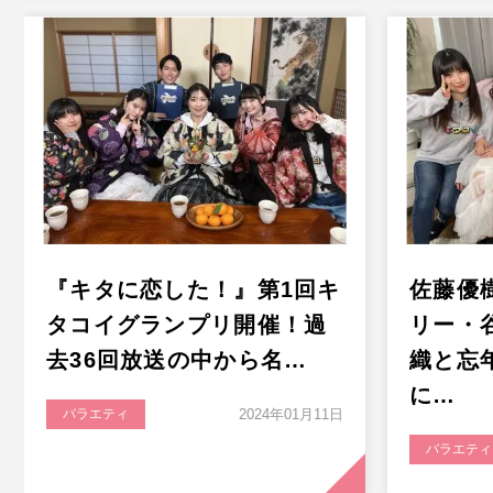
『キタに恋した！』第1回キ
佐藤優
タコイグランプリ開催！過
リー・
去36回放送の中から名…
織と忘
に…
バラエティ
2024年01月11日
バラエティ