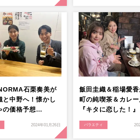
 NORMA石栗奏美が
飯田圭織＆稲場愛香
織と中野へ！懐かし
町の純喫茶＆カレー
ゃの価格予想…
『キタに恋した！』
2024年01月26日
バラエティ
20