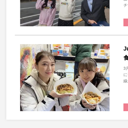
チ
3
に
線