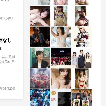
4年03月08日
アポなし
』
分）は、前回
北海道民の目
4年02月29日