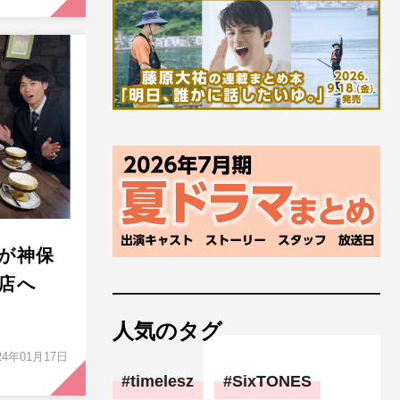
が神保
店へ
人気のタグ
24年01月17日
timelesz
SixTONES