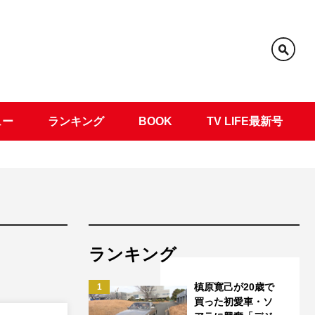
ュー
ランキング
BOOK
TV LIFE最新号
ランキング
槙原寛己が20歳で
1
買った初愛車・ソ