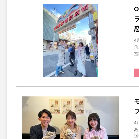
4
信
室
4
あ
道