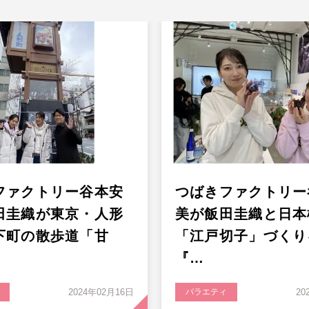
ファクトリー谷本安
つばきファクトリー
田圭織が東京・人形
美が飯田圭織と日本
下町の散歩道「甘
「江戸切子」づくり
『…
2024年02月16日
バラエティ
20