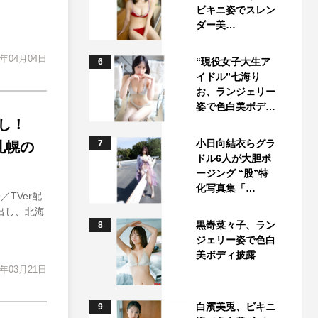
ビキニ姿でスレン
ダー美…
4年04月04日
“現役女子大生ア
6
イドル”七海り
お、ランジェリー
姿で色白美ボデ…
し！
小日向結衣らグラ
7
は札幌の
ドル6人が大胆ポ
ージング “股”特
化写真集「…
TVer配
出し、北海
黒嵜菜々子、ラン
8
ジェリー姿で色白
美ボディ披露
4年03月21日
白濱美兎、ビキニ
9