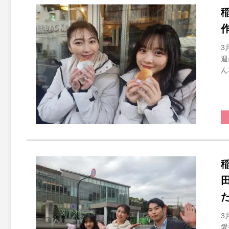
3
週
ん
3
愛