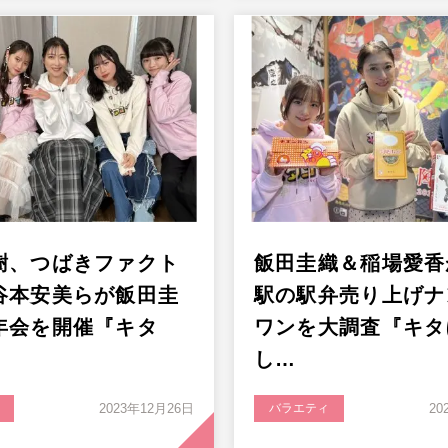
樹、つばきファクト
飯田圭織＆稲場愛香
谷本安美らが飯田圭
駅の駅弁売り上げナ
年会を開催『キタ
ワンを大調査『キタ
し…
2023年12月26日
バラエティ
20