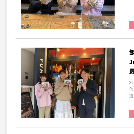
J
3
信
道