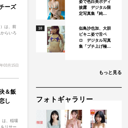
姿で色白美ボディ
チーズ
披露 デジタル限
定写真集『純…
分）は、前
似鳥沙也加、大胆
10
線からいろ
ビキニ姿で舌ペ
ロ デジタル写真
集「ブチ上げ極…
4年03月15日
もっと見る
決＆飯
フォトギャラリー
恋し
分）は、稲場
力をリサー