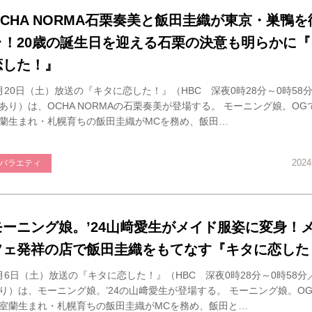
OCHA NORMA石栗奏美と飯田圭織が東京・巣鴨を
ラ！20歳の誕生日を迎える石栗の決意も明らかに『
恋した！』
月20日（土）放送の『キタに恋した！』（HBC 深夜0時28分～0時58分／
あり）は、OCHA NORMAの石栗奏美が登場する。 モーニング娘。O
蘭生まれ・札幌育ちの飯田圭織がMCを務め、飯田…
202
バラエティ
モーニング娘。’24山﨑愛生がメイド服姿に変身！
フェ発祥の店で飯田圭織をもてなす『キタに恋した
月6日（土）放送の『キタに恋した！』（HBC 深夜0時28分～0時58分／
り）は、モーニング娘。’24の山﨑愛生が登場する。 モーニング娘。O
室蘭生まれ・札幌育ちの飯田圭織がMCを務め、飯田と…