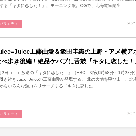
する『キタに恋した！』。モーニング娘。OGで、北海道室蘭生…
202
バラエティ
Juice=Juice工藤由愛＆飯田圭織の上野・アメ横
食べ歩き後編！絶品ケバブに舌鼓『キタに恋した！
月2日（土）放送の『キタに恋した！』（HBC 深夜0時58分～1時28
引き続きJuice=Juiceの工藤由愛が登場する。 北の大地を飛び出し、
からいろんな魅力をリサーチする『キタに恋した！…
202
バラエティ