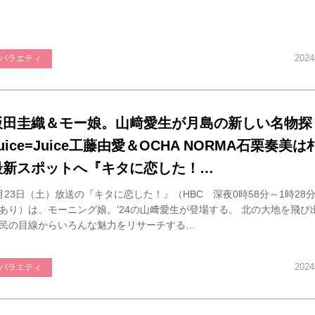
202
バラエティ
飯田圭織＆モー娘。山﨑愛生が月島の新しい名物探
uice=Juice工藤由愛＆OCHA NORMA石栗奏美
最新スポットへ『キタに恋した！…
月23日（土）放送の『キタに恋した！』（HBC 深夜0時58分～1時28分／
あり）は、モーニング娘。’24の山﨑愛生が登場する。 北の大地を飛び
民の目線からいろんな魅力をリサーチする…
202
バラエティ