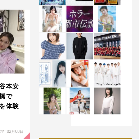
谷本安
橋で
を体験
24年02月08日