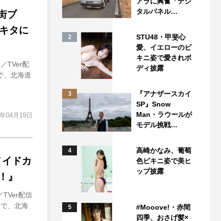
アラに興奮「デジ
タルパネル…
街ブ
キタに
STU48・甲斐心
2
愛、イエローのビ
キニ姿で愛されボ
TVer配
ディ披露
Gで、北海道
『アナザースカイ
3
SP』Snow
Man・ラウールが
4年04月19日
モデル挑戦…
高崎かなみ、葡萄
4
メイドカ
色ビキニ姿で美ヒ
ップ披露
！』
TVer配信
Gで、北海
#Mooove!・赤間
5
四季、おさげ髪×