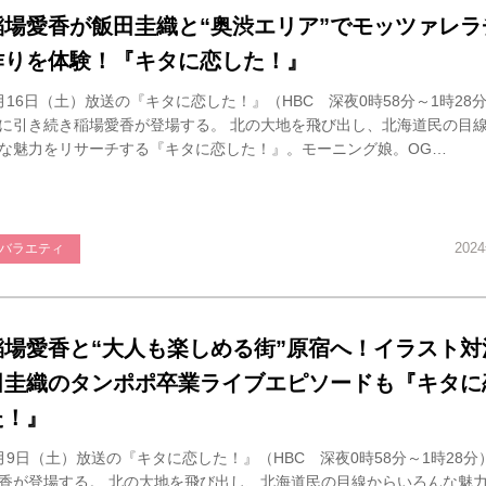
稲場愛香が飯田圭織と“奥渋エリア”でモッツァレラ
作りを体験！『キタに恋した！』
月16日（土）放送の『キタに恋した！』（HBC 深夜0時58分～1時28
に引き続き稲場愛香が登場する。 北の大地を飛び出し、北海道民の目
な魅力をリサーチする『キタに恋した！』。モーニング娘。OG…
202
バラエティ
稲場愛香と“大人も楽しめる街”原宿へ！イラスト対
田圭織のタンポポ卒業ライブエピソードも『キタに
た！』
月9日（土）放送の『キタに恋した！』（HBC 深夜0時58分～1時28
香が登場する。 北の大地を飛び出し、北海道民の目線からいろんな魅