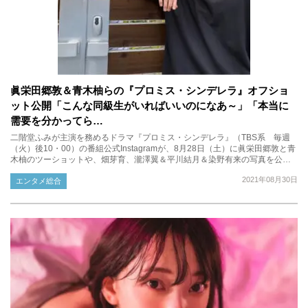
眞栄田郷敦＆青木柚らの『プロミス・シンデレラ』オフショ
ット公開「こんな同級生がいればいいのになあ～」「本当に
需要を分かってら…
二階堂ふみが主演を務めるドラマ『プロミス・シンデレラ』（TBS系 毎週
（火）後10・00）の番組公式Instagramが、8月28日（土）に眞栄田郷敦と青
木柚のツーショットや、畑芽育、瀧澤翼＆平川結月＆染野有来の写真を公…
2021年08月30日
エンタメ総合