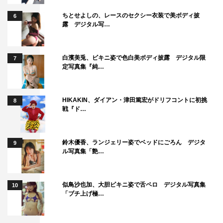
ちとせよしの、レースのセクシー衣装で美ボディ披
6
露 デジタル写…
白濱美兎、ビキニ姿で色白美ボディ披露 デジタル限
7
定写真集『純…
HIKAKIN、ダイアン・津田篤宏がドリフコントに初挑
8
戦『ド…
鈴木優香、ランジェリー姿でベッドにごろん デジタ
9
ル写真集「艶…
似鳥沙也加、大胆ビキニ姿で舌ペロ デジタル写真集
10
「ブチ上げ極…