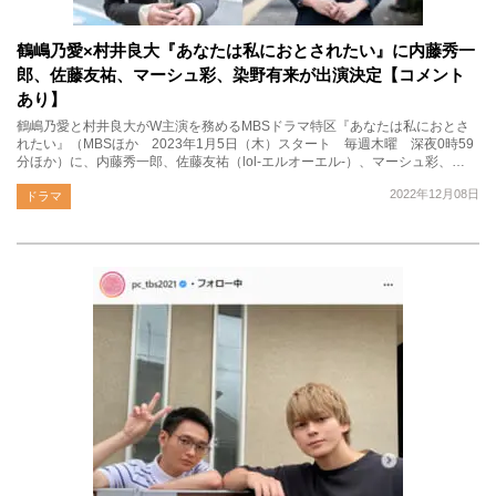
鶴嶋乃愛×村井良大『あなたは私におとされたい』に内藤秀一
郎、佐藤友祐、マーシュ彩、染野有来が出演決定【コメント
あり】
鶴嶋乃愛と村井良大がW主演を務めるMBSドラマ特区『あなたは私におとさ
れたい』（MBSほか 2023年1月5日（木）スタート 毎週木曜 深夜0時59
分ほか）に、内藤秀一郎、佐藤友祐（lol-エルオーエル-）、マーシュ彩、…
2022年12月08日
ドラマ