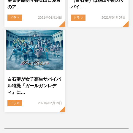
聖＆伊藤萌々香＆出口夏希
（白石聖）は脱出不能のサ
のア…
バイ…
ドラマ
2021年04月14日
ドラマ
2021年04月07日
白石聖が女子高生サバイバ
ル特撮『ガールガンレデ
ィ』に…
ドラマ
2021年02月19日