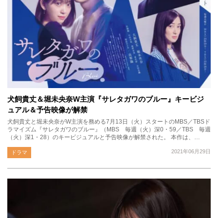
犬飼貴丈＆堀未央奈W主演『サレタガワのブルー』キービジ
ュアル＆予告映像が解禁
犬飼貴丈と堀未央奈がW主演を務める7月13日（火）スタートのMBS／TBSド
ラマイズム『サレタガワのブルー』（MBS 毎週（火）深0・59／TBS 毎週
（火）深1・28）のキービジュアルと予告映像が解禁された。 本作は、…
2021年06月29日
ドラマ