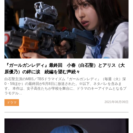
『ガールガンレディ』最終回 小春（白石聖）とアリス（大
原優乃）の絆に涙 続編を望む声続々
白石聖主演のMBS／TBSドラマイズム『ガールガンレディ』（毎週（火）深
0・59ほか）の最終回が6月8日に放送された。※以下、ネタバレを含みま
す。 本作は、女子高生たちが学校を舞台に、ドラマのキーアイテムとなるプ
ラモデル…
2021年06月09日
ドラマ