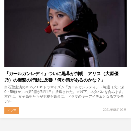
『ガールガンレディ』ついに黒幕が判明 アリス（大原優
乃）の衝撃の行動に反響「何か策があるのかな？」
白石聖主演のMBS／TBSドラマイズム『ガールガンレディ』（毎週（火）深
0・59ほか）の第9話が6月1日に放送された。※以下、ネタバレを含みます。
本作は、女子高生たちが学校を舞台に、ドラマのキーアイテムとなるプラモ
デル…
2021年06月02日
ドラマ