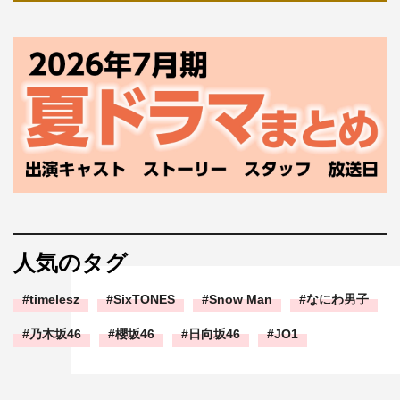
人気のタグ
timelesz
SixTONES
Snow Man
なにわ男子
乃木坂46
櫻坂46
日向坂46
JO1