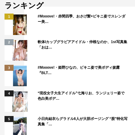
ランキング
#Mooove!・赤間四季、おさげ髪×ビキニ姿でスレンダ
1
ー美…
軟体Iカップグラビアアイドル・仲根なのか、1st写真集
2
「おは…
#Mooove!・姫野ひなの、ビキニ姿で美ボディ披露
3
『BLT…
“現役女子大生アイドル”七海りお、ランジェリー姿で
4
色白美ボデ…
小日向結衣らグラドル6人が大胆ポージング “股”特化写
5
真集「…