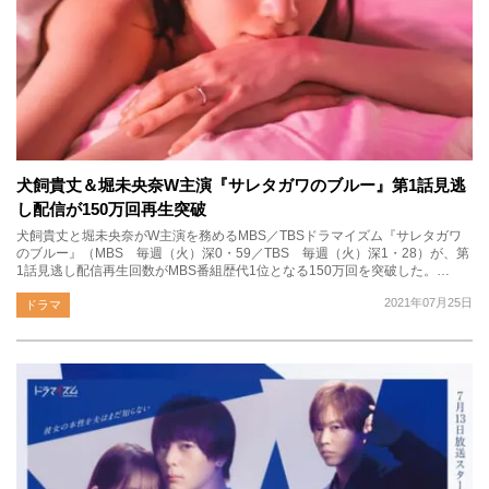
犬飼貴丈＆堀未央奈W主演『サレタガワのブルー』第1話見逃
し配信が150万回再生突破
犬飼貴丈と堀未央奈がW主演を務めるMBS／TBSドラマイズム『サレタガワ
のブルー』（MBS 毎週（火）深0・59／TBS 毎週（火）深1・28）が、第
1話見逃し配信再生回数がMBS番組歴代1位となる150万回を突破した。…
2021年07月25日
ドラマ